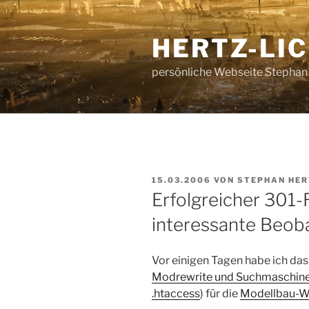
Zum
Inhalt
HERTZ-LI
springen
persönliche Webseite Stephan
VERÖFFENTLICHT
15.03.2006
VON
STEPHAN HE
AM
Erfolgreicher 301-
interessante Beob
Vor einigen Tagen habe ich da
Modrewrite und Suchmaschinen-
.htaccess
) für die
Modellbau-W