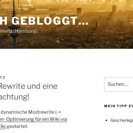
CH GEBLOGGT…
 Hertz (Hamburg).
RTZ
Suchen
Rewrite und eine
nach:
achtung!
MEIN TIPP 
s dynamische Modrewrite (->
 Optimierung für ein Wiki via
Geschenkgu
iki
gestartet.