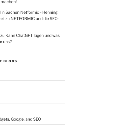
s machen!
d in Sachen Netformic - Henning
art
zu
NETFORMIC und die SEO-
zu
Kann ChatGPT lügen und was
ür uns?
E BLOGS
dgets, Google, and SEO