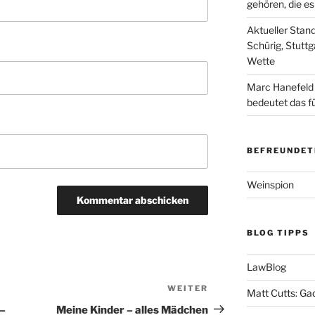
gehören, die e
Aktueller Stan
Schürig, Stuttg
Wette
Marc Hanefeld
bedeutet das f
BEFREUNDET
Weinspion
BLOG TIPPS
LawBlog
WEITER
Nächster
Matt Cutts: Ga
Beitrag
–
Meine Kinder – alles Mädchen