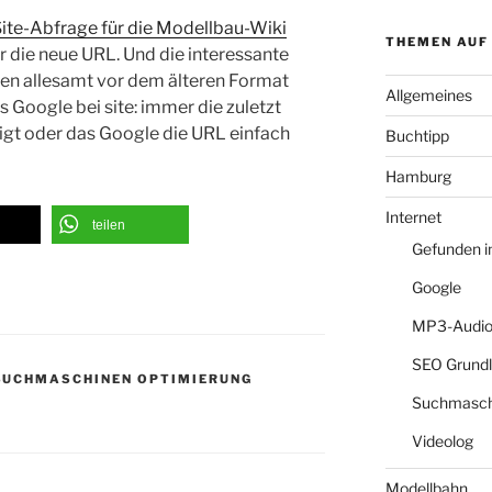
ite-Abfrage für die Modellbau-Wiki
THEMEN AUF
r die neue URL. Und die interessante
en allesamt vor dem älteren Format
Allgemeines
das Google bei site: immer die zuletzt
igt oder das Google die URL einfach
Buchtipp
Hamburg
Internet
teilen
Gefunden 
Google
MP3-Audio
SEO Grund
SUCHMASCHINEN OPTIMIERUNG
Suchmasch
Videolog
Modellbahn