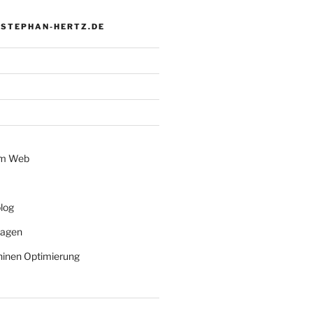
 STEPHAN-HERTZ.DE
im Web
log
lagen
inen Optimierung