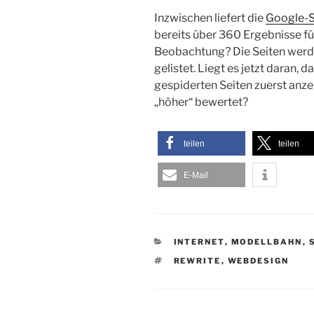
Inzwischen liefert die
Google-S
bereits über 360 Ergebnisse fü
Beobachtung? Die Seiten werd
gelistet. Liegt es jetzt daran, 
gespiderten Seiten zuerst anze
„höher“ bewertet?
teilen
teilen
E-Mail
KATEGORIEN
INTERNET
,
MODELLBAHN
,
SCHLAGWÖRTER
REWRITE
,
WEBDESIGN