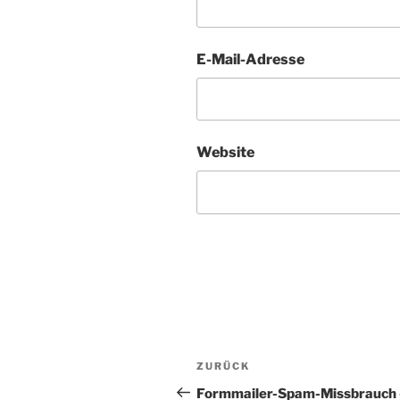
E-Mail-Adresse
Website
Beitragsnavigation
Vorheriger
ZURÜCK
Beitrag
Formmailer-Spam-Missbrauch 