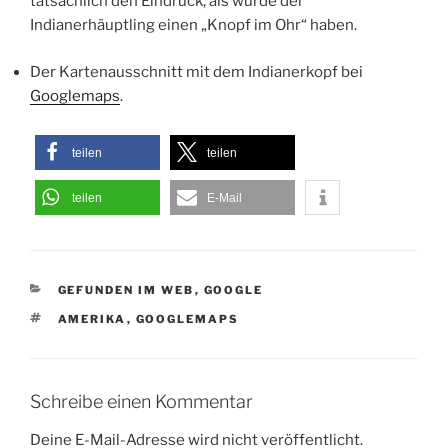
tatsächlich den Eindruck, als würde der
Indianerhäuptling einen „Knopf im Ohr“ haben.
Der Kartenausschnitt mit dem Indianerkopf bei
Googlemaps
.
teilen
teilen
teilen
E-Mail
KATEGORIEN
GEFUNDEN IM WEB
,
GOOGLE
SCHLAGWÖRTER
AMERIKA
,
GOOGLEMAPS
Schreibe einen Kommentar
Deine E-Mail-Adresse wird nicht veröffentlicht.