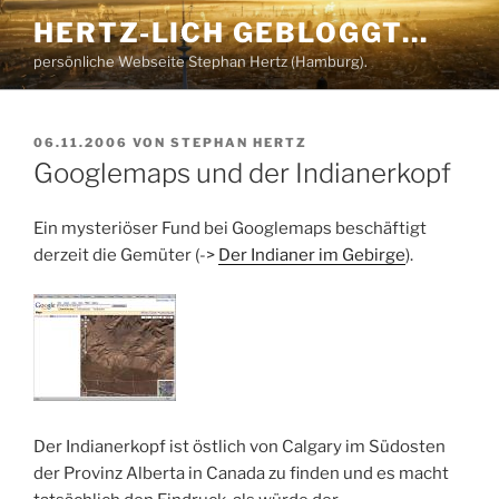
Zum
HERTZ-LICH GEBLOGGT…
Inhalt
persönliche Webseite Stephan Hertz (Hamburg).
springen
VERÖFFENTLICHT
06.11.2006
VON
STEPHAN HERTZ
AM
Googlemaps und der Indianerkopf
Ein mysteriöser Fund bei Googlemaps beschäftigt
derzeit die Gemüter (->
Der Indianer im Gebirge
).
Der Indianerkopf ist östlich von Calgary im Südosten
der Provinz Alberta in Canada zu finden und es macht