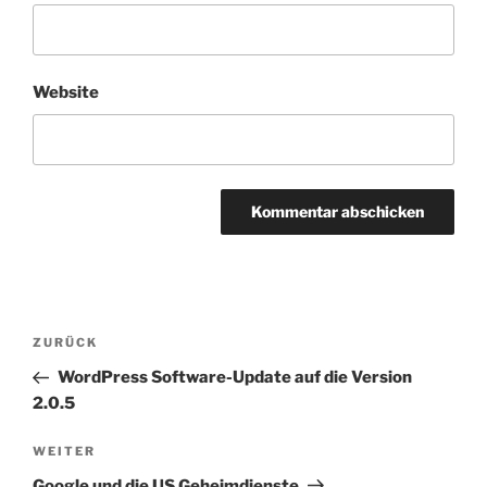
Website
Beitragsnavigation
Vorheriger
ZURÜCK
Beitrag
WordPress Software-Update auf die Version
2.0.5
Nächster
WEITER
Beitrag
Google und die US Geheimdienste