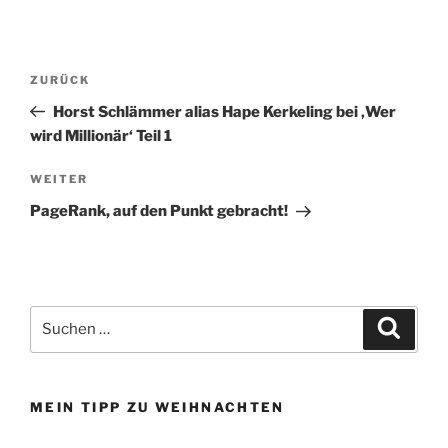
Beitragsnavigation
Vorheriger
ZURÜCK
Beitrag
Horst Schlämmer alias Hape Kerkeling bei ‚Wer
wird Millionär‘ Teil 1
Nächster
WEITER
Beitrag
PageRank, auf den Punkt gebracht!
Suchen
Suche
nach:
MEIN TIPP ZU WEIHNACHTEN