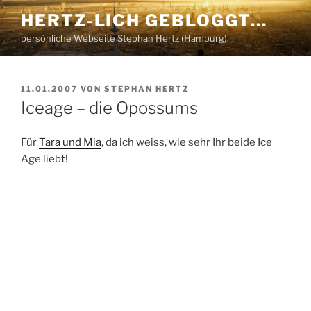
Zum
HERTZ-LICH GEBLOGGT…
Inhalt
persönliche Webseite Stephan Hertz (Hamburg).
springen
VERÖFFENTLICHT
11.01.2007
VON
STEPHAN HERTZ
AM
Iceage – die Opossums
Für
Tara und Mia
, da ich weiss, wie sehr Ihr beide Ice
Age liebt!