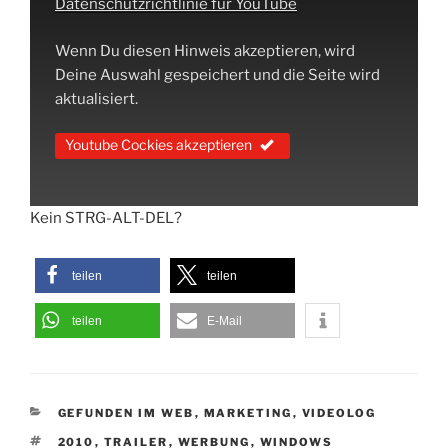
Datenschutzrichtlinie für YouTube
Wenn Du diesen Hinweis akzeptieren, wird
Deine Auswahl gespeichert und die Seite wird
aktualisiert.
Youtube Cockies akzeptieren
Kein STRG-ALT-DEL?
teilen
teilen
teilen
E-Mail
KATEGORIEN
GEFUNDEN IM WEB
,
MARKETING
,
VIDEOLOG
SCHLAGWÖRTER
2010
,
TRAILER
,
WERBUNG
,
WINDOWS