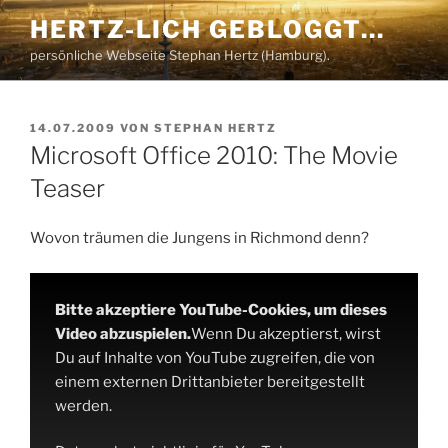
Zum
HERTZ-LICH GEBLOGGT…
Inhalt
persönliche Webseite Stephan Hertz (Hamburg).
springen
VERÖFFENTLICHT
14.07.2009
VON
STEPHAN HERTZ
AM
Microsoft Office 2010: The Movie
Teaser
Wovon träumen die Jungens in Richmond denn?
Bitte akzeptiere YouTube-Cookies, um dieses
Video abzuspielen.
Wenn Du akzeptierst, wirst
Du auf Inhalte von YouTube zugreifen, die von
einem externen Drittanbieter bereitgestellt
werden.