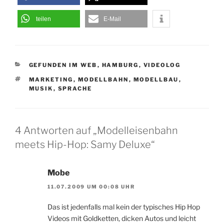
teilen
E-Mail
KATEGORIEN
GEFUNDEN IM WEB
,
HAMBURG
,
VIDEOLOG
SCHLAGWÖRTER
MARKETING
,
MODELLBAHN
,
MODELLBAU
,
MUSIK
,
SPRACHE
4 Antworten auf „Modelleisenbahn
meets Hip-Hop: Samy Deluxe“
Mobe
11.07.2009 UM 00:08 UHR
Das ist jedenfalls mal kein der typisches Hip Hop
Videos mit Goldketten, dicken Autos und leicht