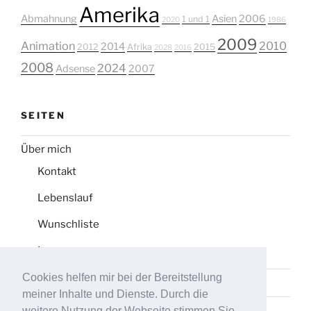
Amerika
Abmahnung
Asien
2006
1 und 1
2020
1986
2009
Animation
2010
2014
2012
Afrika
2015
2028
2016
2008
2024
Adsense
2007
SEITEN
Über mich
Kontakt
Lebenslauf
Wunschliste
Impressum
Cookies helfen mir bei der Bereitstellung
Datenschutz
meiner Inhalte und Dienste. Durch die
Tag-Liste
weitere Nutzung der Webseite stimmen Sie