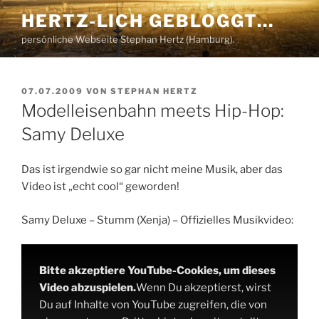
Zum
HERTZ-LICH GEBLOGGT…
Inhalt
persönliche Webseite Stephan Hertz (Hamburg).
springen
VERÖFFENTLICHT
07.07.2009
VON
STEPHAN HERTZ
AM
Modelleisenbahn meets Hip-Hop:
Samy Deluxe
Das ist irgendwie so gar nicht meine Musik, aber das
Video ist „echt cool“ geworden!
Samy Deluxe – Stumm (Xenja) – Offizielles Musikvideo:
Bitte akzeptiere YouTube-Cookies, um dieses
Video abzuspielen.
Wenn Du akzeptierst, wirst
Du auf Inhalte von YouTube zugreifen, die von