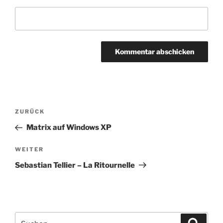
Beitragsnavigation
Vorheriger
ZURÜCK
Beitrag
Matrix auf Windows XP
Nächster
WEITER
Beitrag
Sebastian Tellier – La Ritournelle
Suchen
Suche