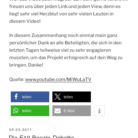
freuen uns über jeden Link und jeden View, denn es
liegt sehr viel Herzblut von sehr vielen Leuten in
diesem Video!
In diesem Zusammenhang noch einmal mein ganz
persönlicher Dank an alle Beteiligten, die sich in den
letzten Tagen teilweise viel zu sehr engagieren
mussten, um das Projekt erfolgreich auf den Weg zu
bringen. Danke!
Quelle:
www.youtube.com/MiWuLaTV
teilen
teilen
teilen
E-Mail
VERÖFFENTLICHT
09.03.2011
AM
Die E10 Benzin-Debatte