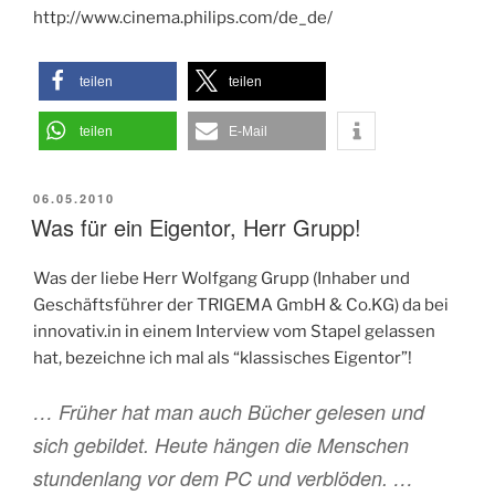
http://www.cinema.philips.com/de_de/
teilen
teilen
teilen
E-Mail
VERÖFFENTLICHT
06.05.2010
AM
Was für ein Eigentor, Herr Grupp!
Was der liebe Herr Wolfgang Grupp (Inhaber und
Geschäftsführer der TRIGEMA GmbH & Co.KG) da bei
innovativ.in in einem Interview vom Stapel gelassen
hat, bezeichne ich mal als “klassisches Eigentor”!
… Früher hat man auch Bücher gelesen und
sich gebildet. Heute hängen die Menschen
stundenlang vor dem PC und verblöden. …