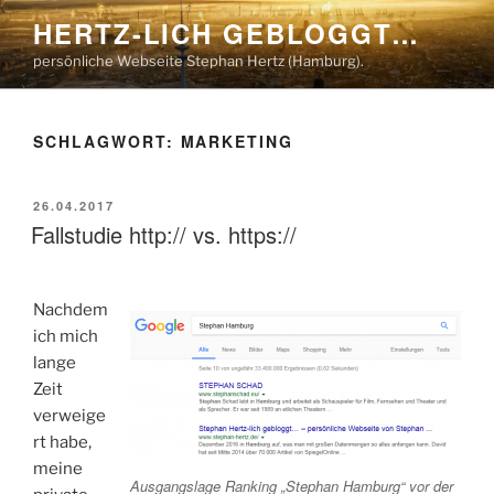
Zum
HERTZ-LICH GEBLOGGT…
Inhalt
persönliche Webseite Stephan Hertz (Hamburg).
springen
SCHLAGWORT:
MARKETING
VERÖFFENTLICHT
26.04.2017
AM
Fallstudie http:// vs. https://
Nachdem
ich mich
lange
Zeit
verweige
rt habe,
meine
Ausgangslage Ranking „Stephan Hamburg“ vor der