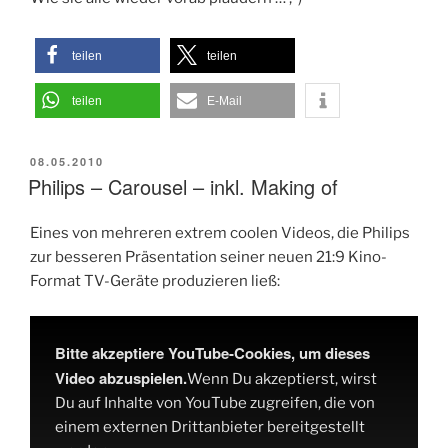
teilen
teilen
teilen
E-Mail
VERÖFFENTLICHT
08.05.2010
AM
Philips – Carousel – inkl. Making of
Eines von mehreren extrem coolen Videos, die Philips
zur besseren Präsentation seiner neuen 21:9 Kino-
Format TV-Geräte produzieren ließ:
Bitte akzeptiere YouTube-Cookies, um dieses
Video abzuspielen.
Wenn Du akzeptierst, wirst
Du auf Inhalte von YouTube zugreifen, die von
einem externen Drittanbieter bereitgestellt