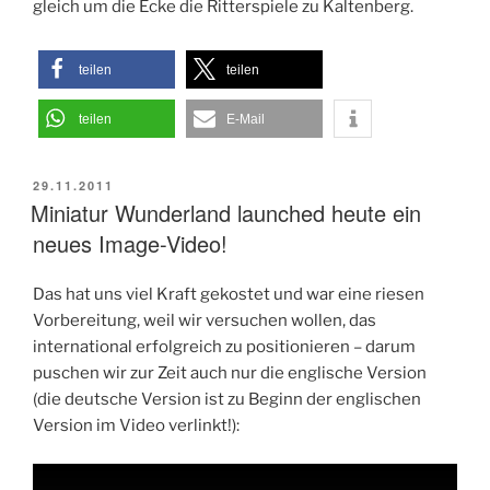
gleich um die Ecke die Ritterspiele zu Kaltenberg.
teilen
teilen
teilen
E-Mail
VERÖFFENTLICHT
29.11.2011
AM
Miniatur Wunderland launched heute ein
neues Image-Video!
Das hat uns viel Kraft gekostet und war eine riesen
Vorbereitung, weil wir versuchen wollen, das
international erfolgreich zu positionieren – darum
puschen wir zur Zeit auch nur die englische Version
(die deutsche Version ist zu Beginn der englischen
Version im Video verlinkt!):