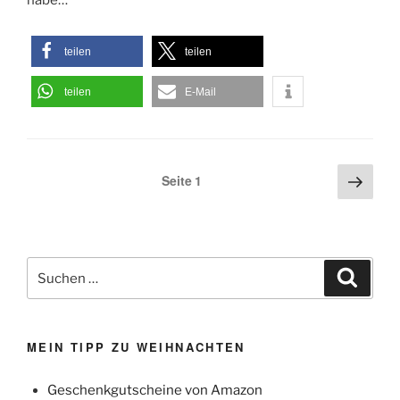
habe…
teilen
teilen
teilen
E-Mail
Seitennummerierung
Näch
Seite
1
Seite
der
Beiträge
Suchen
Suche
nach:
MEIN TIPP ZU WEIHNACHTEN
Geschenkgutscheine von Amazon