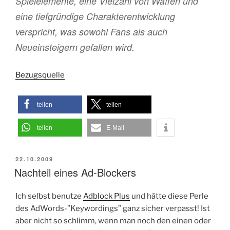
Spielelemente, eine Vielzahl von Waffen und
eine tiefgründige Charakterentwicklung
verspricht, was sowohl Fans als auch
Neueinsteigern gefallen wird.
Bezugsquelle
teilen
teilen
teilen
E-Mail
VERÖFFENTLICHT
22.10.2009
AM
Nachteil eines Ad-Blockers
Ich selbst benutze
Adblock Plus
und hätte diese Perle
des AdWords-”Keywordings” ganz sicher verpasst! Ist
aber nicht so schlimm, wenn man noch den einen oder