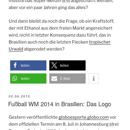
müsste das Super-Benzin (E5) abgeschafft werden,
aber vor ein paar Jahren ging das alles?
Und dann bleibt da noch die Frage, ob ein Kraftstoff,
der mit Ethanol aus dem freien Markt angereichert
wird, nicht in letzter Konsequenz dazu führt, das in
Brasilien auch noch die letzten Flecken
tropischer
Urwald
abgerodet werden?
teilen
teilen
teilen
E-Mail
VERÖFFENTLICHT
02.06.2010
AM
Fußball WM 2014 in Brasilien: Das Logo
Gestern veröffentlichte
globoesporte.globo.com
vor
dem offiziellen Termin am 8. Juli in Johannesburg (drei