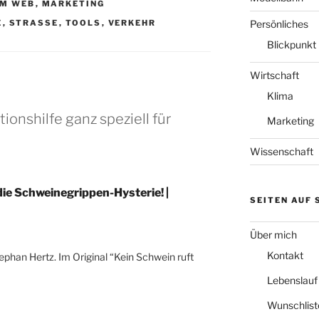
IM WEB
,
MARKETING
E
,
STRASSE
,
TOOLS
,
VERKEHR
Persönliches
Blickpunkt
Wirtschaft
Klima
ionshilfe ganz speziell für
Marketing
Wissenschaft
die Schweinegrippen-Hysterie! |
SEITEN AUF
Über mich
Kontakt
ephan Hertz. Im Original “Kein Schwein ruft
Lebenslauf
Wunschlist