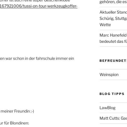
gehören, die e
/167921006/tussi-on-tour-werkzeugkoffer-
Aktueller Stan
Schürig, Stuttg
Wette
Marc Hanefeld
bedeutet das f
ken war schon in der fahrschule immer ein
BEFREUNDET
Weinspion
BLOG TIPPS
LawBlog
 meiner Freundin ;-)
Matt Cutts: Ga
r für Blondinen: