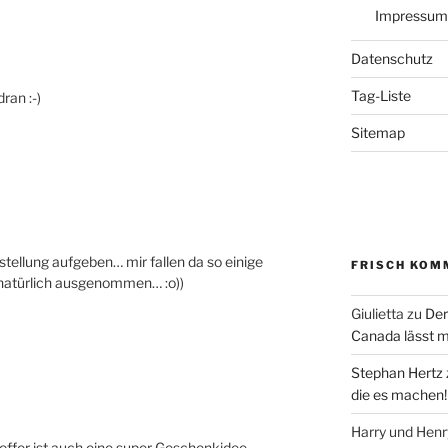
Impressum
Datenschutz
Tag-Liste
ran :-)
Sitemap
tellung aufgeben… mir fallen da so einige
FRISCH KOM
is natürlich ausgenommen… :o))
Giulietta
zu
Der
Canada lässt m
Stephan Hertz
die es machen!
Harry und Hen
ffer ist auch eine super Geschenkidee