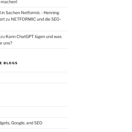
s machen!
d in Sachen Netformic - Henning
art
zu
NETFORMIC und die SEO-
zu
Kann ChatGPT lügen und was
ür uns?
E BLOGS
dgets, Google, and SEO