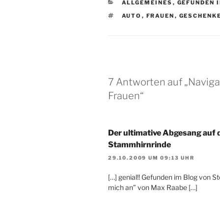
KATEGORIEN
ALLGEMEINES
,
GEFUNDEN 
SCHLAGWÖRTER
AUTO
,
FRAUEN
,
GESCHENK
7 Antworten auf „Navigat
Frauen“
Der ultimative Abgesang auf 
Stammhirnrinde
29.10.2009 UM 09:13 UHR
[…] genial!! Gefunden im Blog von St
mich an” von Max Raabe […]