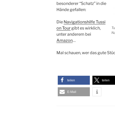
besonderer “Schatz” in die
Hände gefallen:
Die
Navigationshilfe Tussi
Tu
on Tour
gibt es wirklich,
Na
unter anderem bei
Amazon
…
Mal schauen, wer das gute Stü
teilen
teilen
E-Mail