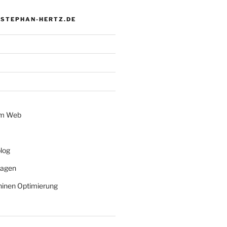
 STEPHAN-HERTZ.DE
im Web
log
lagen
inen Optimierung