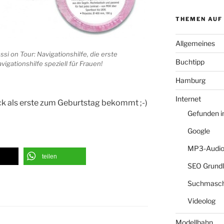
THEMEN AUF
Allgemeines
ssi on Tour: Navigationshilfe, die erste
Buchtipp
vigationshilfe speziell für Frauen!
Hamburg
Internet
ck als erste zum Geburtstag bekommt ;-)
Gefunden 
Google
MP3-Audio
teilen
SEO Grund
Suchmasch
Videolog
Modellbahn