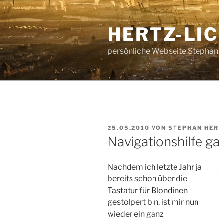
Zum
Inhalt
HERTZ-LI
springen
persönliche Webseite Stephan
VERÖFFENTLICHT
25.05.2010
VON
STEPHAN HE
AM
Navigationshilfe ga
Nachdem ich letzte Jahr ja
bereits schon über die
Tastatur für Blondinen
gestolpert bin, ist mir nun
wieder ein ganz