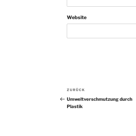
Website
Beitragsnavigation
Vorheriger
ZURÜCK
Beitrag
Umweltverschmutzung durch
Plastik