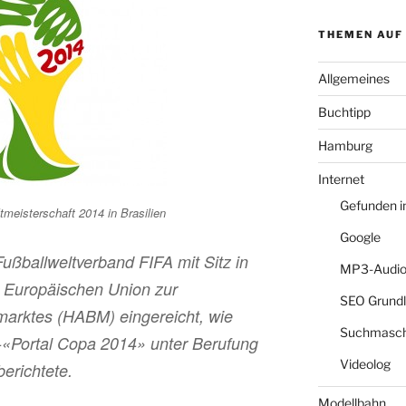
THEMEN AUF
Allgemeines
Buchtipp
Hamburg
Internet
Gefunden 
tmeisterschaft 2014 in Brasilien
Google
ßballweltverband FIFA mit Sitz in
MP3-Audio
 Europäischen Union zur
SEO Grund
arktes (HABM) eingereicht, wie
Suchmasch
-«Portal Copa 2014» unter Berufung
Videolog
erichtete.
Modellbahn