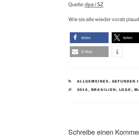
Quelle:
dpa / SZ
Wie sie alle wieder vorab plaud
teilen
teilen
E-Mail
KATEGORIEN
ALLGEMEINES
,
GEFUNDEN 
SCHLAGWÖRTER
2014
,
BRASILIEN
,
LOGO
,
M
Schreibe einen Komme