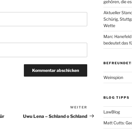
gehören, die e
Aktueller Stan
Schürig, Stuttg
Wette
Marc Hanefeld
bedeutet das f
BEFREUNDET
Weinspion
BLOG TIPPS
WEITER
Nächster
LawBlog
Beitrag
für
Uwu Lena – Schland o Schland
Matt Cutts: Ga