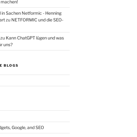
s machen!
d in Sachen Netformic - Henning
art
zu
NETFORMIC und die SEO-
zu
Kann ChatGPT lügen und was
ür uns?
E BLOGS
dgets, Google, and SEO