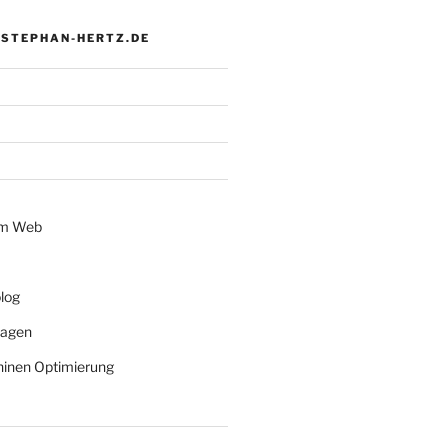
 STEPHAN-HERTZ.DE
im Web
log
lagen
inen Optimierung