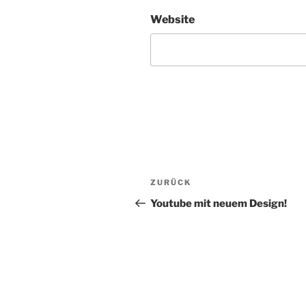
Website
Beitragsnavigation
Vorheriger
ZURÜCK
Beitrag
Youtube mit neuem Design!