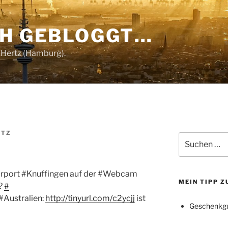
CH GEBLOGGT…
 Hertz (Hamburg).
RTZ
Suchen
nach:
irport #Knuffingen auf der #Webcam
MEIN TIPP 
?
#
#Australien:
http://tinyurl.com/c2ycjj
ist
Geschenkgu