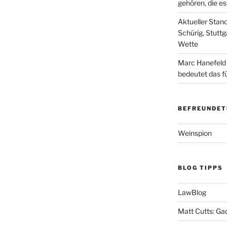
gehören, die e
Aktueller Stan
Schürig, Stuttg
Wette
Marc Hanefeld
bedeutet das f
BEFREUNDET
Weinspion
BLOG TIPPS
LawBlog
Matt Cutts: Ga