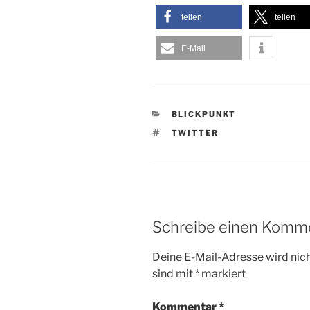
teilen
teilen
E-Mail
KATEGORIEN
BLICKPUNKT
SCHLAGWÖRTER
TWITTER
Schreibe einen Komm
Deine E-Mail-Adresse wird nicht
sind mit
*
markiert
Kommentar
*