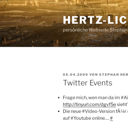
Zum
Inhalt
HERTZ-LI
springen
persönliche Webseite Stephan
VERÖFFENTLICHT
05.04.2009
VON
STEPHAN HE
AM
Twitter Events
Frage mich, wen man da im #A
http://tinyurl.com/dgvf5e
sieht
Die neue #Video-Version fÃ¼r 
auf #Youtube online….
#