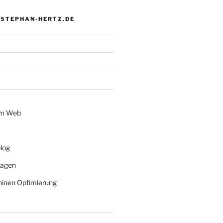
 STEPHAN-HERTZ.DE
im Web
log
lagen
inen Optimierung