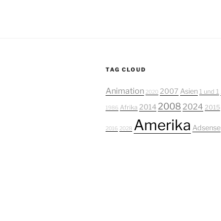
TAG CLOUD
Animation
2007
Asien
1 und 1
2020
2008
2024
2014
Afrika
2015
1986
Amerika
Adsense
2016
2028