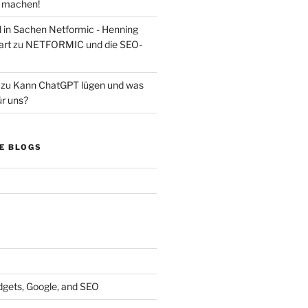
s machen!
d in Sachen Netformic - Henning
art
zu
NETFORMIC und die SEO-
zu
Kann ChatGPT lügen und was
ür uns?
E BLOGS
dgets, Google, and SEO