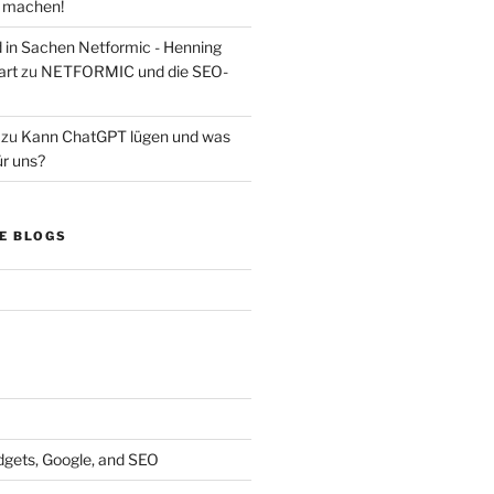
s machen!
d in Sachen Netformic - Henning
art
zu
NETFORMIC und die SEO-
zu
Kann ChatGPT lügen und was
ür uns?
E BLOGS
dgets, Google, and SEO