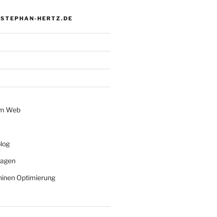
 STEPHAN-HERTZ.DE
im Web
log
lagen
inen Optimierung