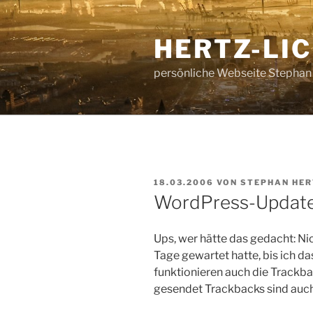
Zum
Inhalt
HERTZ-LI
springen
persönliche Webseite Stephan
VERÖFFENTLICHT
18.03.2006
VON
STEPHAN HE
AM
WordPress-Update
Ups, wer hätte das gedacht: Nic
Tage gewartet hatte, bis ich da
funktionieren auch die Trackba
gesendet Trackbacks sind auc