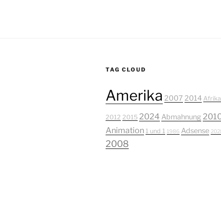
TAG CLOUD
Amerika
2007
2014
Afrika
2024
201
Abmahnung
2012
2015
Animation
Adsense
1 und 1
1986
202
2008