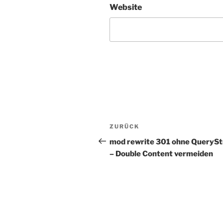
Website
Beitragsnavigation
Vorheriger
ZURÜCK
Beitrag
mod rewrite 301 ohne QuerySt
– Double Content vermeiden