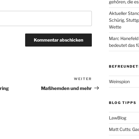
gehören, die e
Aktueller Stan
Schürig, Stuttg
Wette
Marc Hanefeld
bedeutet das f
BEFREUNDET
WEITER
Nächster
Weinspion
Beitrag
ring
Maßhemden und mehr
BLOG TIPPS
LawBlog
Matt Cutts: Ga