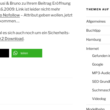
 Susi & Bruno zu Ihrem Beitrag Eröffnung
6.2009: Link ist leider nicht mehr
THEMEN AUF
o Nofollow
– Attribut geben wollen, jetzt
gekommen….
Allgemeines
Buchtipp
l es sich auch noch um ein Sicherheits-
0.2 Download
.
Hamburg
Internet
teilen
Gefunden 
Google
MP3-Audio
SEO Grund
Suchmasch
Videolog
Modellbahn