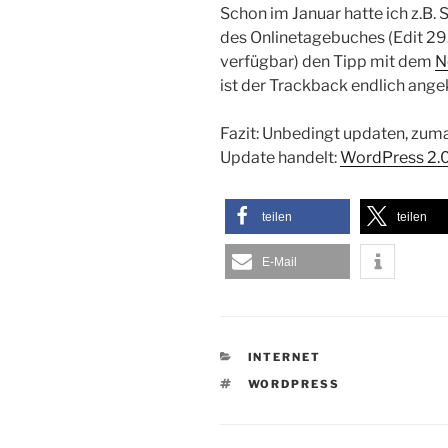
Schon im Januar hatte ich z.B.
des Onlinetagebuches (Edit 29.
verfügbar) den Tipp mit dem
N
ist der Trackback endlich an
Fazit: Unbedingt updaten, zuma
Update handelt:
WordPress 2.
teilen
teilen
E-Mail
KATEGORIEN
INTERNET
SCHLAGWÖRTER
WORDPRESS