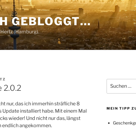
CH GEBLOGGT…
 Hertz (Hamburg).
RTZ
Suchen
 2.0.2
nach:
ht nur, das ich immerhin sträfliche 8
MEIN TIPP 
s Update installiert habe. Mit einem Mal
cks wieder! Und nicht nur das, längst
Geschenkgu
h endlich angekommen.