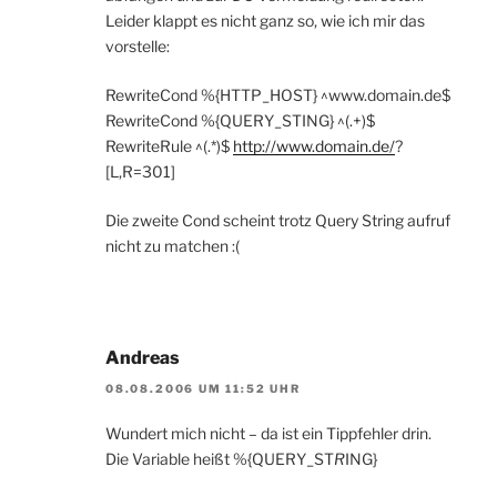
Leider klappt es nicht ganz so, wie ich mir das
vorstelle:
RewriteCond %{HTTP_HOST} ^www.domain.de$
RewriteCond %{QUERY_STING} ^(.+)$
RewriteRule ^(.*)$
http://www.domain.de/
?
[L,R=301]
Die zweite Cond scheint trotz Query String aufruf
nicht zu matchen :(
Andreas
08.08.2006 UM 11:52 UHR
Wundert mich nicht – da ist ein Tippfehler drin.
Die Variable heißt %{QUERY_ST
R
ING}