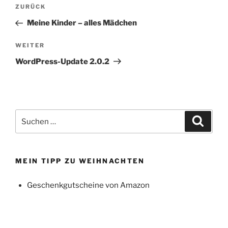
Beitragsnavigation
Vorheriger
ZURÜCK
Beitrag
Meine Kinder – alles Mädchen
Nächster
WEITER
Beitrag
WordPress-Update 2.0.2
Suchen
Suche
nach:
MEIN TIPP ZU WEIHNACHTEN
Geschenkgutscheine von Amazon