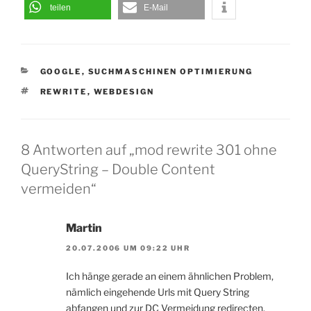
teilen
E-Mail
KATEGORIEN
GOOGLE
,
SUCHMASCHINEN OPTIMIERUNG
SCHLAGWÖRTER
REWRITE
,
WEBDESIGN
8 Antworten auf „mod rewrite 301 ohne
QueryString – Double Content
vermeiden“
Martin
20.07.2006 UM 09:22 UHR
Ich hänge gerade an einem ähnlichen Problem,
nämlich eingehende Urls mit Query String
abfangen und zur DC Vermeidung redirecten.