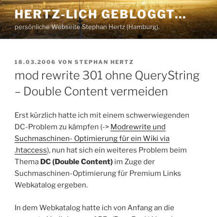
Zum
HERTZ-LICH GEBLOGGT…
Inhalt
persönliche Webseite Stephan Hertz (Hamburg).
springen
VERÖFFENTLICHT
18.03.2006
VON
STEPHAN HERTZ
AM
mod rewrite 301 ohne QueryString
– Double Content vermeiden
Erst kürzlich hatte ich mit einem schwerwiegenden
DC-Problem zu kämpfen (->
Modrewrite und
Suchmaschinen- Optimierung für ein Wiki via
.htaccess
), nun hat sich ein weiteres Problem beim
Thema
DC (Double Content)
im Zuge der
Suchmaschinen-Optimierung für Premium Links
Webkatalog ergeben.
In dem Webkatalog hatte ich von Anfang an die