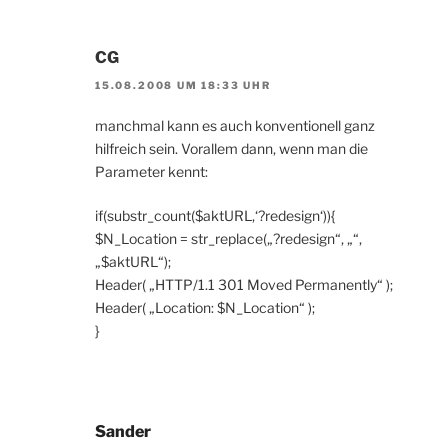
CG
15.08.2008 UM 18:33 UHR
manchmal kann es auch konventionell ganz
hilfreich sein. Vorallem dann, wenn man die
Parameter kennt:
if(substr_count($aktURL,‘?redesign‘)){
$N_Location = str_replace(„?redesign“, „“,
„$aktURL“);
Header( „HTTP/1.1 301 Moved Permanently“ );
Header( „Location: $N_Location“ );
}
Sander