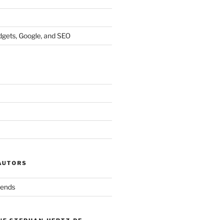
dgets, Google, and SEO
 AUTORS
iends