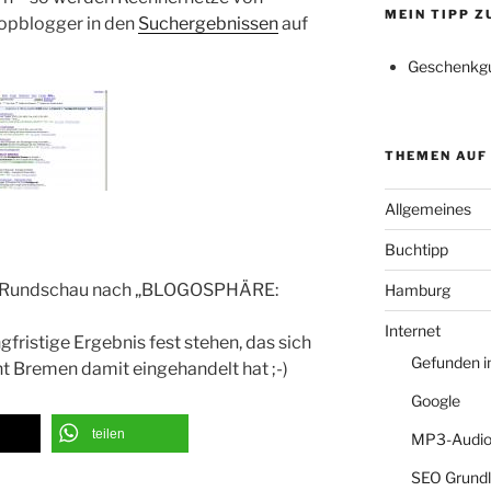
MEIN TIPP 
hopblogger in den
Suchergebnissen
auf
Geschenkgu
THEMEN AUF
Allgemeines
Buchtipp
ter Rundschau nach „BLOGOSPHÄRE:
Hamburg
Internet
fristige Ergebnis fest stehen, das sich
Gefunden 
ht Bremen damit eingehandelt hat ;-)
Google
teilen
MP3-Audio
SEO Grund