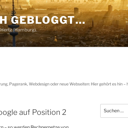
CH GEBLOGGT…
 Hertz (Hamburg).
g, Pagerank, Webdesign oder neue Webseiten: Hier gehört es hin – hie
Suchen
ogle auf Position 2
nach:
ern – so werden Rechnernetze von