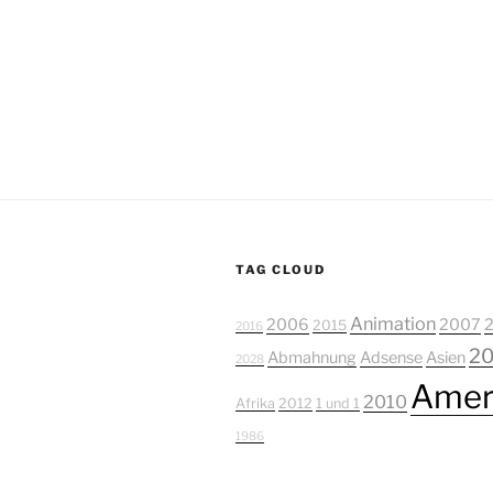
TAG CLOUD
Animation
2006
2007
2015
2016
2
Abmahnung
Adsense
Asien
2028
Amer
2010
Afrika
2012
1 und 1
1986