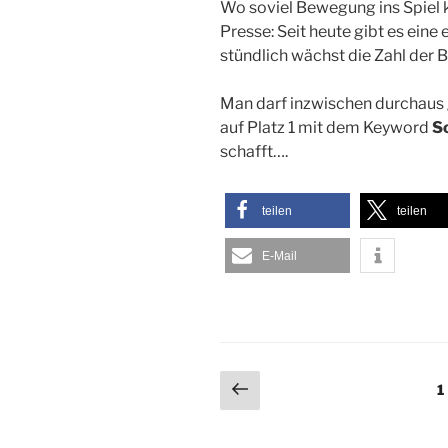
Wo soviel Bewegung ins Spiel k
Presse: Seit heute gibt es ei
stündlich wächst die Zahl der B
Man darf inzwischen durchaus 
auf Platz 1 mit dem Keyword
S
schafft….
teilen
teilen
E-Mail
Seitennummerieru
Vorherige
S
1
Seite
der