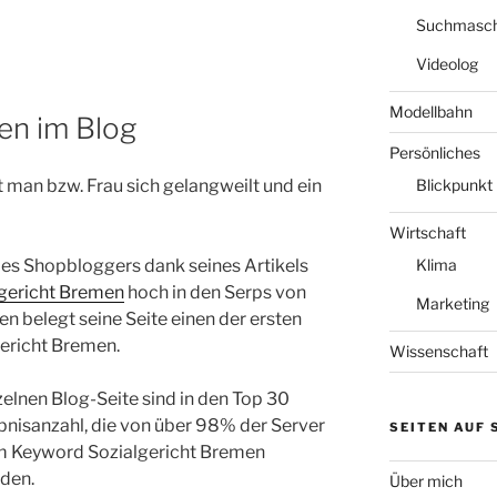
Suchmasch
Videolog
Modellbahn
en im Blog
Persönliches
Blickpunkt
 man bzw. Frau sich gelangweilt und ein
Wirtschaft
Klima
 des Shopbloggers dank seines Artikels
gericht Bremen
hoch in den Serps von
Marketing
n belegt seine Seite einen der ersten
gericht Bremen.
Wissenschaft
zelnen Blog-Seite sind in den Top 30
bnisanzahl, die von über 98% der Server
SEITEN AUF
um Keyword Sozialgericht Bremen
rden.
Über mich