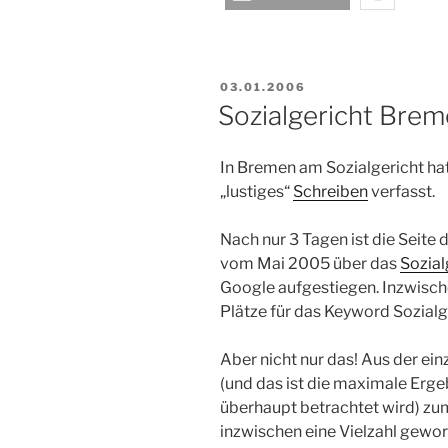
VERÖFFENTLICHT
03.01.2006
AM
Sozialgericht Brem
In Bremen am Sozialgericht hat
„lustiges“
Schreiben
verfasst.
Nach nur 3 Tagen ist die Seite
vom Mai 2005 über das
Sozial
Google aufgestiegen. Inzwische
Plätze für das Keyword Sozial
Aber nicht nur das! Aus der ein
(und das ist die maximale Erge
überhaupt betrachtet wird) z
inzwischen eine Vielzahl gewo