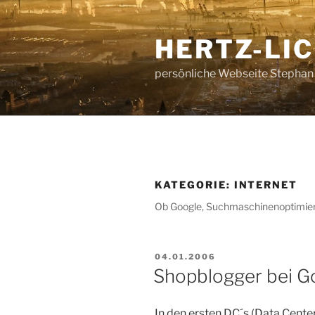
Zum
Inhalt
HERTZ-LI
springen
persönliche Webseite Stephan
KATEGORIE:
INTERNET
Ob Google, Suchmaschinenoptimierun
VERÖFFENTLICHT
04.01.2006
AM
Shopblogger bei Go
In den ersten DC´s (Data Cent