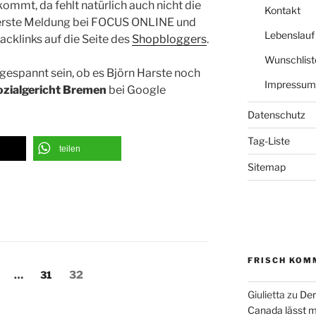
ommt, da fehlt natürlich auch nicht die
Kontakt
ne erste Meldung bei FOCUS ONLINE und
Lebenslauf
acklinks auf die Seite des
Shopbloggers
.
Wunschlist
gespannt sein, ob es Björn Harste noch
Impressum
ozialgericht Bremen
bei Google
Datenschutz
Tag-Liste
teilen
Sitemap
FRISCH KOM
ng
eite
Seite
Seite
…
31
32
Giulietta
zu
Der
Canada lässt m