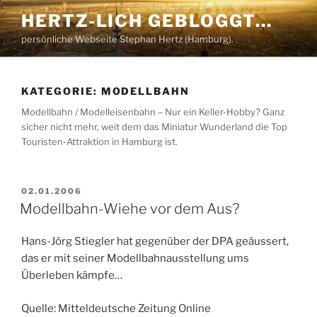
Zum
HERTZ-LICH GEBLOGGT…
Inhalt
persönliche Webseite Stephan Hertz (Hamburg).
springen
KATEGORIE:
MODELLBAHN
Modellbahn / Modelleisenbahn – Nur ein Keller-Hobby? Ganz
sicher nicht mehr, weit dem das Miniatur Wunderland die Top
Touristen-Attraktion in Hamburg ist.
VERÖFFENTLICHT
02.01.2006
AM
Modellbahn-Wiehe vor dem Aus?
Hans-Jörg Stiegler hat gegenüber der DPA geäussert,
das er mit seiner Modellbahnausstellung ums
Überleben kämpfe…
Quelle: Mitteldeutsche Zeitung Online