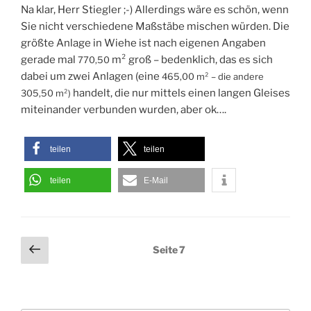
Na klar, Herr Stiegler ;-) Allerdings wäre es schön, wenn
Sie nicht verschiedene Maßstäbe mischen würden. Die
größte Anlage in Wiehe ist nach eigenen Angaben
gerade mal
m² groß – bedenklich, das es sich
770,50
dabei um zwei Anlagen (eine
465,00 m² – die andere
handelt, die nur mittels einen langen Gleises
305,50 m²)
miteinander verbunden wurden, aber ok….
teilen
teilen
teilen
E-Mail
Seitennummerierung
Vorherige
Seite
7
Seite
der
Beiträge