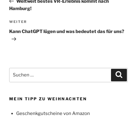
Weltweit bestes VR-Erlebnis kommt nach
Hamburg!
Nächster
WEITER
Beitrag
Kann ChatGPT lügen und was bedeutet das für uns?
Suchen
Suche
nach:
MEIN TIPP ZU WEIHNACHTEN
Geschenkgutscheine von Amazon