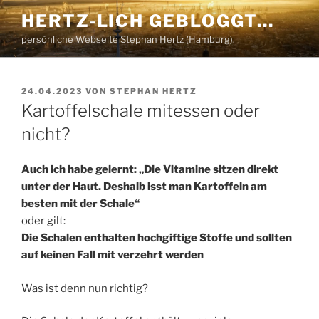
Zum
HERTZ-LICH GEBLOGGT…
Inhalt
persönliche Webseite Stephan Hertz (Hamburg).
springen
VERÖFFENTLICHT
24.04.2023
VON
STEPHAN HERTZ
AM
Kartoffelschale mitessen oder
nicht?
Auch ich habe gelernt: „Die Vitamine sitzen direkt
unter der Haut. Deshalb isst man Kartoffeln am
besten mit der Schale“
oder gilt:
Die Schalen enthalten hochgiftige Stoffe und sollten
auf keinen Fall mit verzehrt werden
Was ist denn nun richtig?