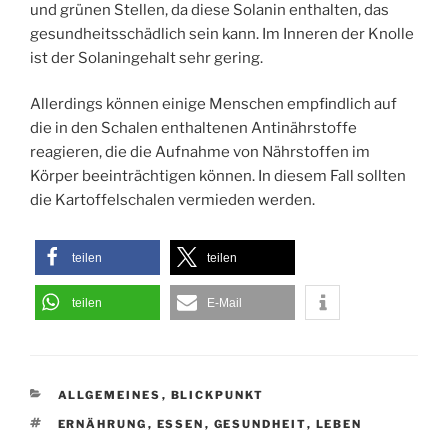
und grünen Stellen, da diese Solanin enthalten, das
gesundheitsschädlich sein kann. Im Inneren der Knolle
ist der Solaningehalt sehr gering.
Allerdings können einige Menschen empfindlich auf
die in den Schalen enthaltenen Antinährstoffe
reagieren, die die Aufnahme von Nährstoffen im
Körper beeinträchtigen können. In diesem Fall sollten
die Kartoffelschalen vermieden werden.
teilen
teilen
teilen
E-Mail
KATEGORIEN
ALLGEMEINES
,
BLICKPUNKT
SCHLAGWÖRTER
ERNÄHRUNG
,
ESSEN
,
GESUNDHEIT
,
LEBEN