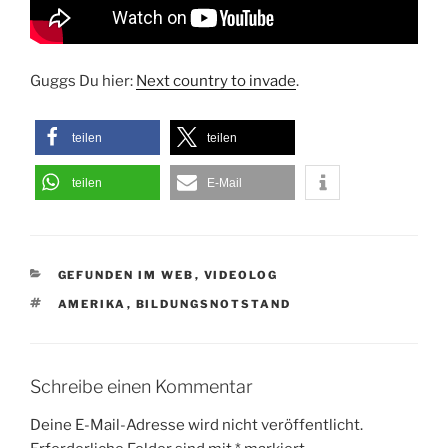
Guggs Du hier:
Next country to invade
.
teilen
teilen
teilen
E-Mail
KATEGORIEN
GEFUNDEN IM WEB
,
VIDEOLOG
SCHLAGWÖRTER
AMERIKA
,
BILDUNGSNOTSTAND
Schreibe einen Kommentar
Deine E-Mail-Adresse wird nicht veröffentlicht.