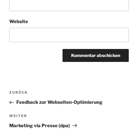
Website
Beitragsnavigation
Vorheriger
ZURÜCK
Beitrag
Feedback zur Webseiten-Optimierung
Nächster
WEITER
Beitrag
Marketing via Presse (dpa)