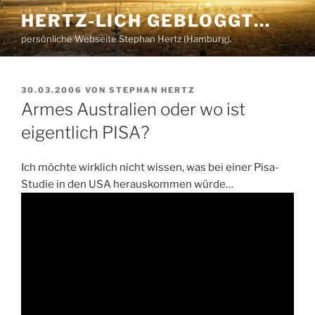
Zum
HERTZ-LICH GEBLOGGT…
Inhalt
persönliche Webseite Stephan Hertz (Hamburg).
springen
VERÖFFENTLICHT
30.03.2006
VON
STEPHAN HERTZ
AM
Armes Australien oder wo ist
eigentlich PISA?
Ich möchte wirklich nicht wissen, was bei einer Pisa-
Studie in den USA herauskommen würde…