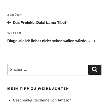
Beitragsnavigation
Vorheriger
ZURÜCK
Beitrag
Das Projekt „Dalai Lama Tibet“
Nächster
WEITER
Beitrag
Dinge, die ich lieber nicht sehen wollen würde…
Suchen
Suche
nach:
MEIN TIPP ZU WEIHNACHTEN
Geschenkgutscheine von Amazon