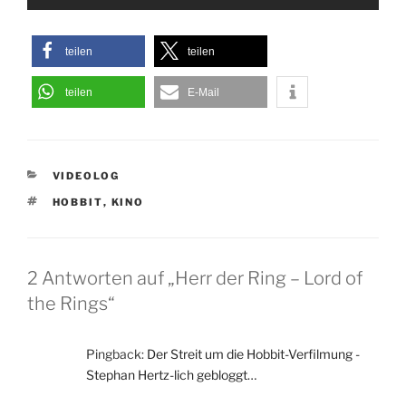
teilen
teilen
teilen
E-Mail
KATEGORIEN
VIDEOLOG
SCHLAGWÖRTER
HOBBIT
,
KINO
2 Antworten auf „Herr der Ring – Lord of
the Rings“
Pingback:
Der Streit um die Hobbit-Verfilmung -
Stephan Hertz-lich gebloggt…