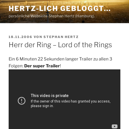
Zum
HERTZ-LICH GEBLOGGT…
Inhalt
persönliche Webseite Stephan Hertz (Hamburg).
springen
VERÖFFENTLICHT
18.11.2006
VON
STEPHAN HERTZ
AM
Herr der Ring – Lord of the Rings
Ein 6 Minuten 22 Sekunden langer Trailer zu allen 3
Folgen:
Der super Trailer
!