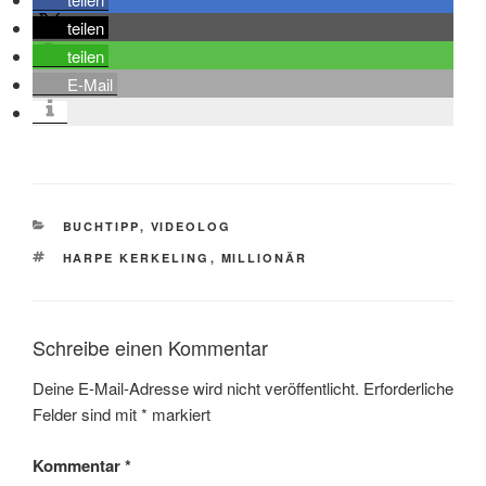
teilen
teilen
E-Mail
KATEGORIEN
BUCHTIPP
,
VIDEOLOG
SCHLAGWÖRTER
HARPE KERKELING
,
MILLIONÄR
Schreibe einen Kommentar
Deine E-Mail-Adresse wird nicht veröffentlicht.
Erforderliche
Felder sind mit
*
markiert
Kommentar
*