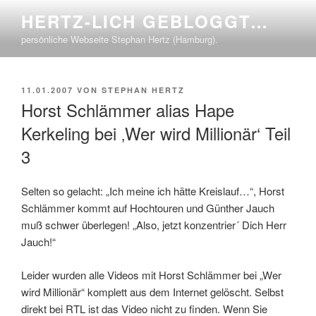
Zum
HERTZ-LICH GEBLOGGT…
Inhalt
persönliche Webseite Stephan Hertz (Hamburg).
springen
VERÖFFENTLICHT
11.01.2007
VON
STEPHAN HERTZ
AM
Horst Schlämmer alias Hape
Kerkeling bei ‚Wer wird Millionär‘ Teil
3
Selten so gelacht: „Ich meine ich hätte Kreislauf…“, Horst
Schlämmer kommt auf Hochtouren und Günther Jauch
muß schwer überlegen! „Also, jetzt konzentrier´ Dich Herr
Jauch!“
Leider wurden alle Videos mit Horst Schlämmer bei „Wer
wird Millionär“ komplett aus dem Internet gelöscht. Selbst
direkt bei RTL ist das Video nicht zu finden. Wenn Sie