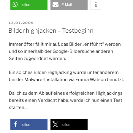
als
teilen
E-Mail
der
Bart
VERÖFFENTLICHT
13.07.2009
werden
AM
Bilder highjacken – Testbeginn
…“
Immer öfter fällt mir auf, das Bilder „entführt“ werden
und so innerhalb der Google-Bildersuche anderen
Seiten zugeordnet werden.
Ein solches Bilder-Highjacking wurde unter anderem
bei der
Malware-Installation via Emma Watson
benutzt.
Da ich zu dem Ablauf eines erfolgreichen Highjackings
bereits einen Verdacht habe, werde ich nun einen Test
starten…
teilen
teilen