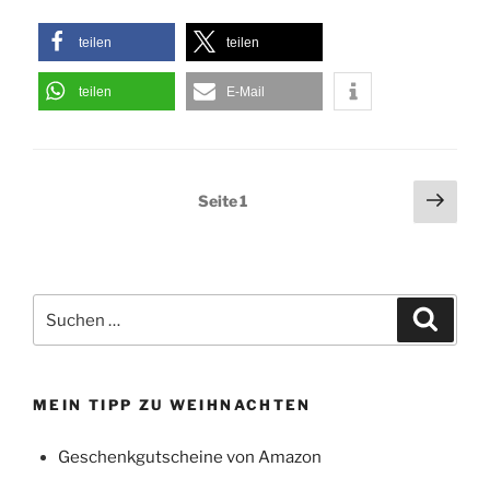
teilen
teilen
teilen
E-Mail
Seitennummerierung
Näch
Seite
1
Seit
der
Beiträge
Suchen
Suche
nach:
MEIN TIPP ZU WEIHNACHTEN
Geschenkgutscheine von Amazon