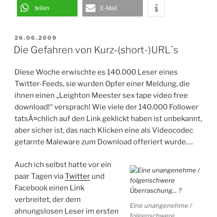
teilen
E-Mail
VERÖFFENTLICHT
26.06.2009
AM
Die Gefahren von Kurz-(short-)URL´s
Diese Woche erwischte es 140.000 Leser eines
Twitter-Feeds, sie wurden Opfer einer Meldung, die
ihnen einen „Leighton Meester sex tape video free
download!“ versprach! Wie viele der 140.000 Follower
tatsÃ¤chlich auf den Link geklickt haben ist unbekannt,
aber sicher ist, das nach Klicken eine als Videocodec
getarnte Maleware zum Download offeriert wurde….
Auch ich selbst hatte vor ein
paar Tagen via
Twitter
und
Facebook einen Link
verbreitet, der dem
Eine unangenehme /
ahnungslosen Leser im ersten
folgenschwere