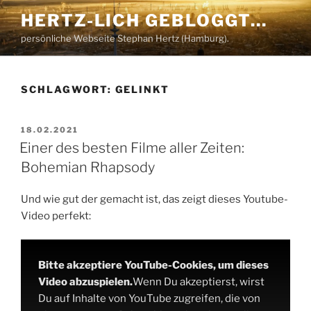
Zum
HERTZ-LICH GEBLOGGT…
Inhalt
persönliche Webseite Stephan Hertz (Hamburg).
springen
SCHLAGWORT:
GELINKT
VERÖFFENTLICHT
18.02.2021
AM
Einer des besten Filme aller Zeiten:
Bohemian Rhapsody
Und wie gut der gemacht ist, das zeigt dieses Youtube-
Video perfekt:
Bitte akzeptiere YouTube-Cookies, um dieses
Video abzuspielen.
Wenn Du akzeptierst, wirst
Du auf Inhalte von YouTube zugreifen, die von