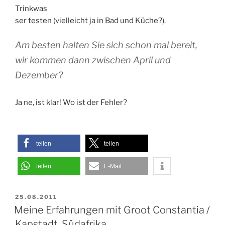
Trinkwas
ser testen (vielleicht ja in Bad und Küche?).
Am besten halten Sie sich schon mal bereit,
wir kommen dann zwischen April und
Dezember?
Ja ne, ist klar! Wo ist der Fehler?
teilen
teilen
teilen
E-Mail
VERÖFFENTLICHT
25.08.2011
AM
Meine Erfahrungen mit Groot Constantia /
Kapstadt, Südafrika