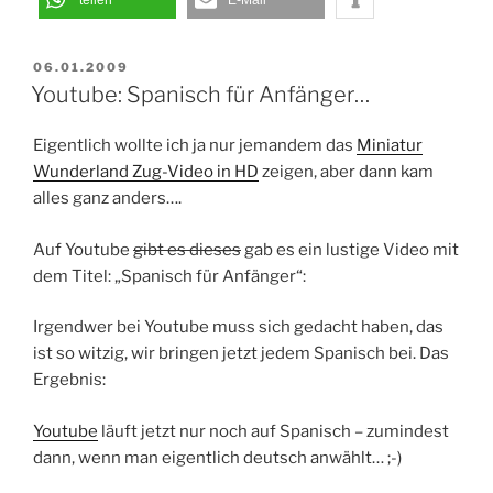
VERÖFFENTLICHT
06.01.2009
AM
Youtube: Spanisch für Anfänger…
Eigentlich wollte ich ja nur jemandem das
Miniatur
Wunderland Zug-Video in HD
zeigen, aber dann kam
alles ganz anders….
Auf Youtube
gibt es dieses
gab es ein lustige Video mit
dem Titel: „Spanisch für Anfänger“:
Irgendwer bei Youtube muss sich gedacht haben, das
ist so witzig, wir bringen jetzt jedem Spanisch bei. Das
Ergebnis:
Youtube
läuft jetzt nur noch auf Spanisch – zumindest
dann, wenn man eigentlich deutsch anwählt… ;-)