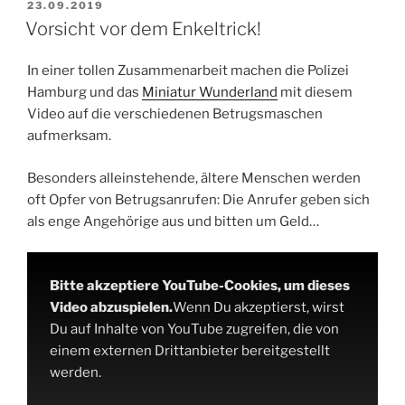
VERÖFFENTLICHT
23.09.2019
AM
Vorsicht vor dem Enkeltrick!
In einer tollen Zusammenarbeit machen die Polizei
Hamburg und das
Miniatur Wunderland
mit diesem
Video auf die verschiedenen Betrugsmaschen
aufmerksam.
Besonders alleinstehende, ältere Menschen werden
oft Opfer von Betrugsanrufen: Die Anrufer geben sich
als enge Angehörige aus und bitten um Geld…
Bitte akzeptiere YouTube-Cookies, um dieses
Video abzuspielen.
Wenn Du akzeptierst, wirst
Du auf Inhalte von YouTube zugreifen, die von
einem externen Drittanbieter bereitgestellt
werden.