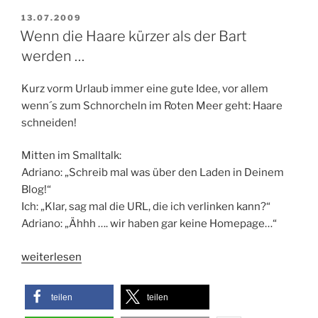
VERÖFFENTLICHT
13.07.2009
AM
Wenn die Haare kürzer als der Bart
werden …
Kurz vorm Urlaub immer eine gute Idee, vor allem
wenn´s zum Schnorcheln im Roten Meer geht: Haare
schneiden!
Mitten im Smalltalk:
Adriano: „Schreib mal was über den Laden in Deinem
Blog!“
Ich: „Klar, sag mal die URL, die ich verlinken kann?“
Adriano: „Ähhh …. wir haben gar keine Homepage…“
„Wenn
weiterlesen
die
Haare
teilen
teilen
kürzer