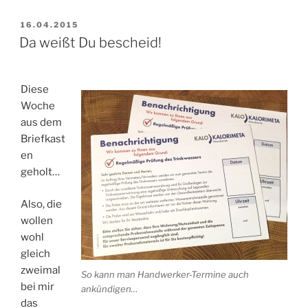
VERÖFFENTLICHT
16.04.2015
AM
Da weißt Du bescheid!
Diese
Woche
aus dem
Briefkast
en
geholt…
Also, die
wollen
wohl
gleich
zweimal
So kann man Handwerker-Termine auch
bei mir
ankündigen…
das