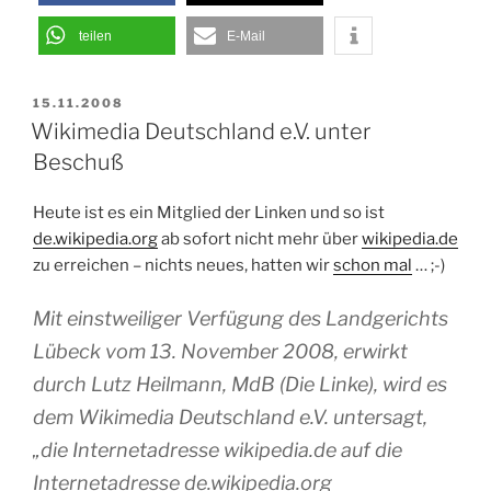
teilen
E-Mail
VERÖFFENTLICHT
15.11.2008
AM
Wikimedia Deutschland e.V. unter
Beschuß
Heute ist es ein Mitglied der Linken und so ist
de.wikipedia.org
ab sofort nicht mehr über
wikipedia.de
zu erreichen – nichts neues, hatten wir
schon mal
… ;-)
Mit einstweiliger Verfügung des Landgerichts
Lübeck vom 13. November 2008, erwirkt
durch Lutz Heilmann, MdB (Die Linke), wird es
dem Wikimedia Deutschland e.V. untersagt,
„die Internetadresse wikipedia.de auf die
Internetadresse de.wikipedia.org