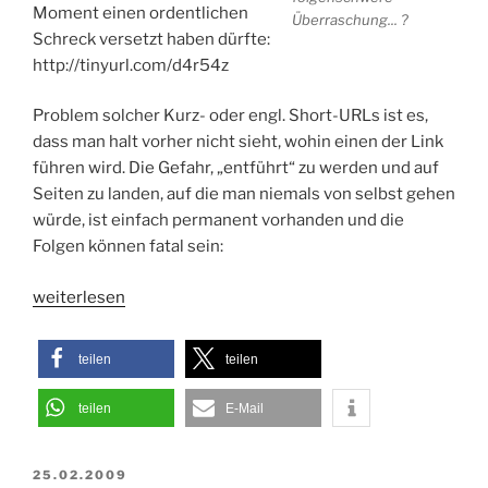
Moment einen ordentlichen
Überraschung... ?
Schreck versetzt haben dürfte:
http://tinyurl.com/d4r54z
Problem solcher Kurz- oder engl. Short-URLs ist es,
dass man halt vorher nicht sieht, wohin einen der Link
führen wird. Die Gefahr, „entführt“ zu werden und auf
Seiten zu landen, auf die man niemals von selbst gehen
würde, ist einfach permanent vorhanden und die
Folgen können fatal sein:
„Die
weiterlesen
Gefahren
von
teilen
teilen
Kurz-
(short-)URL
teilen
E-Mail
´s“
VERÖFFENTLICHT
25.02.2009