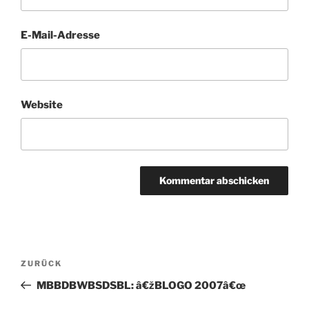
E-Mail-Adresse
Website
Beitragsnavigation
Vorheriger
ZURÜCK
Beitrag
MBBDBWBSDSBL: â€žBLOGO 2007â€œ