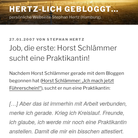
Zum
HERTZ-LICH GEBLOGGT…
Inhalt
persönliche Webseite Stephan Hertz (Hamburg).
springen
VERÖFFENTLICHT
27.01.2007
VON
STEPHAN HERTZ
AM
Job, die erste: Horst Schlämmer
sucht eine Praktikantin!
Nachdem Horst Schlämmer gerade mit dem Bloggen
begonnen hat (
Horst Schlämmer: „Ich mach jetzt
Führerschein!“
), sucht er nun eine Praktikantin:
[…] Aber das ist immerhin mit Arbeit verbunden,
merke ich gerade. Krieg ich Kreislauf. Freunde,
ich glaube, ich werde mir noch eine Praktikantin
anstellen. Damit die mir ein bisschen attestiert.