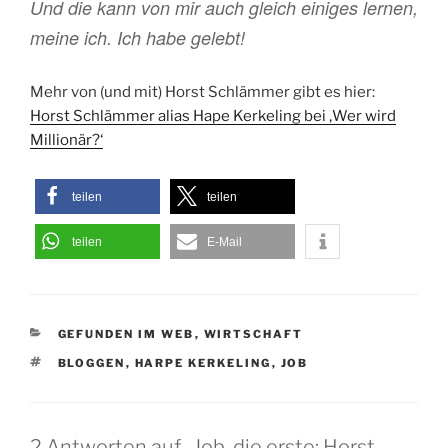
Und die kann von mir auch gleich einiges lernen,
meine ich. Ich habe gelebt!
Mehr von (und mit) Horst Schlämmer gibt es hier:
Horst Schlämmer alias Hape Kerkeling bei ‚Wer wird
Millionär?‘
teilen
teilen
teilen
E-Mail
KATEGORIEN
GEFUNDEN IM WEB
,
WIRTSCHAFT
SCHLAGWÖRTER
BLOGGEN
,
HARPE KERKELING
,
JOB
2 Antworten auf „Job, die erste: Horst