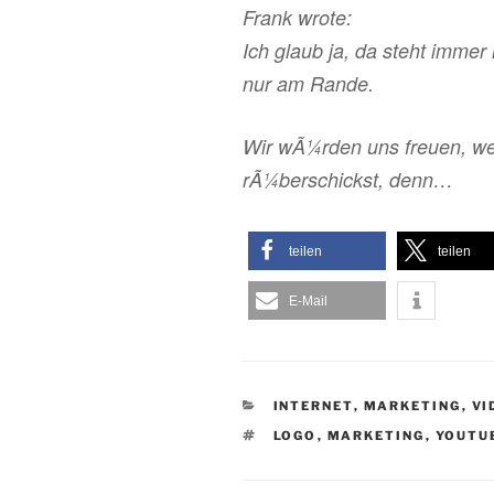
Frank wrote:
Ich glaub ja, da steht imme
nur am Rande.
Wir wÃ¼rden uns freuen, w
rÃ¼berschickst, denn…
teilen
teilen
E-Mail
KATEGORIEN
INTERNET
,
MARKETING
,
VI
SCHLAGWÖRTER
LOGO
,
MARKETING
,
YOUTU