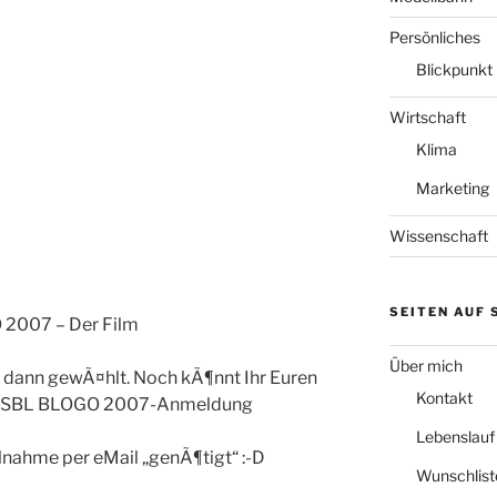
Persönliches
Blickpunkt
Wirtschaft
Klima
Marketing
Wissenschaft
SEITEN AUF
007 – Der Film
Über mich
d dann gewÃ¤hlt. Noch kÃ¶nnt Ihr Euren
Kontakt
SBL BLOGO 2007-Anmeldung
Lebenslauf
ilnahme per eMail „genÃ¶tigt“ :-D
Wunschlist