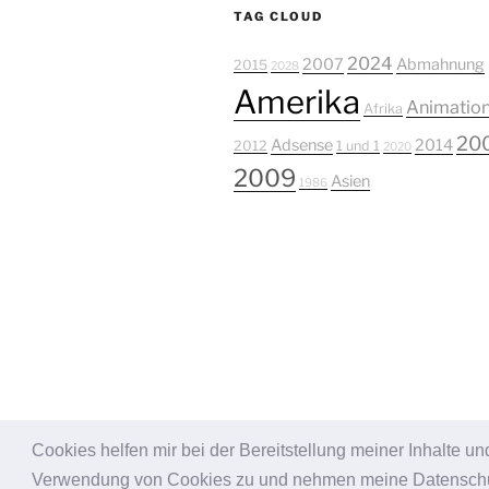
TAG CLOUD
2024
2007
Abmahnung
2015
2028
Amerika
Animatio
Afrika
20
Adsense
2014
2012
1 und 1
2020
2009
Asien
1986
Cookies helfen mir bei der Bereitstellung meiner Inhalte 
Stolz präsentiert von WordPress
Verwendung von Cookies zu und nehmen meine Datenschut