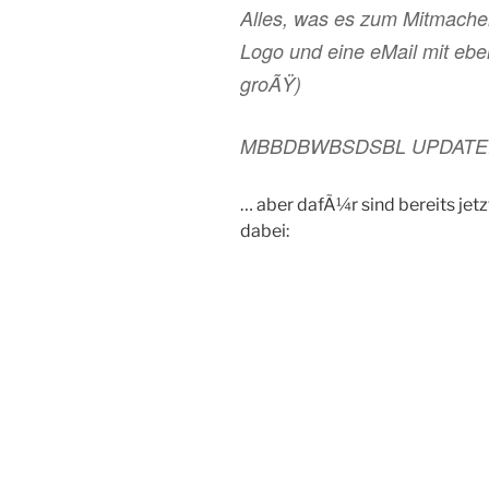
Alles, was es zum Mitmachen
Logo und eine eMail mit ebe
groÃŸ)
MBBDBWBSDSBL UPDATE: Au
… aber dafÃ¼r sind bereits jetz
dabei: