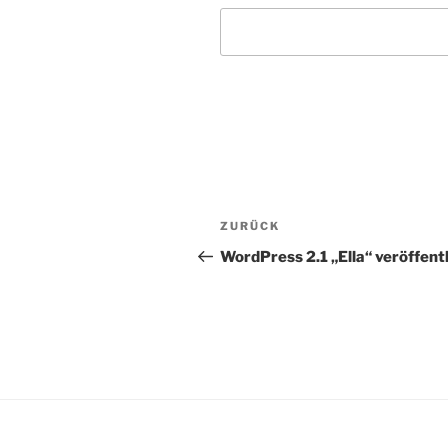
Beitragsnavigation
Vorheriger
ZURÜCK
Beitrag
WordPress 2.1 „Ella“ veröffentl