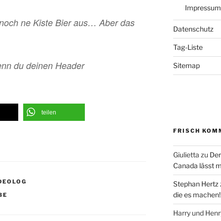
Impressum
r noch ne Kiste Bier aus… Aber das
Datenschutz
Tag-Liste
enn du deinen Header
Sitemap
teilen
FRISCH KOM
Giulietta
zu
Der
Canada lässt m
DEOLOG
Stephan Hertz
die es machen!
BE
Harry und Hen