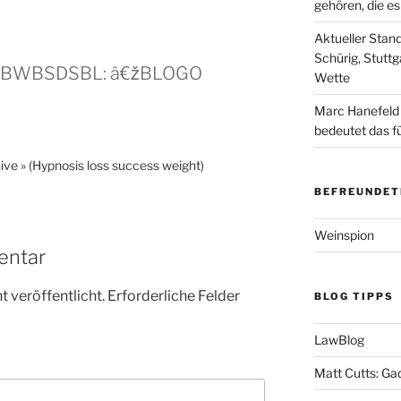
gehören, die e
Aktueller Stan
Schürig, Stuttg
BDBWBSDSBL: â€žBLOGO
Wette
Marc Hanefeld
bedeutet das f
ive » (Hypnosis loss success weight)
BEFREUNDET
Weinspion
entar
 veröffentlicht.
Erforderliche Felder
BLOG TIPPS
LawBlog
Matt Cutts: Ga