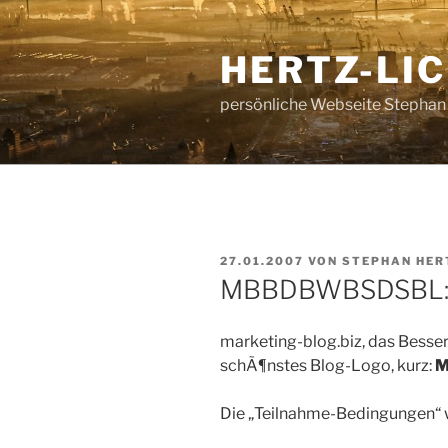
Zum
Inhalt
HERTZ-LI
springen
persönliche Webseite Stephan
VERÖFFENTLICHT
27.01.2007
VON
STEPHAN HER
AM
MBBDBWBSDSBL:
marketing-blog.biz, das Besse
schÃ¶nstes Blog-Logo, kurz:
M
Die „Teilnahme-Bedingungen“ 