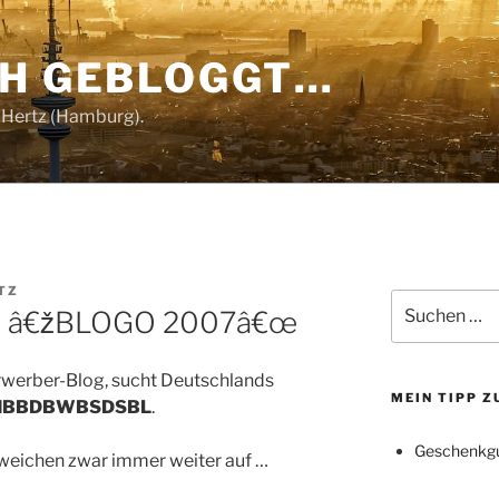
CH GEBLOGGT…
 Hertz (Hamburg).
TZ
Suchen
 â€žBLOGO 2007â€œ
nach:
rwerber-Blog, sucht Deutschlands
MEIN TIPP 
BBDBWBSDSBL
.
Geschenkgu
weichen zwar immer weiter auf …