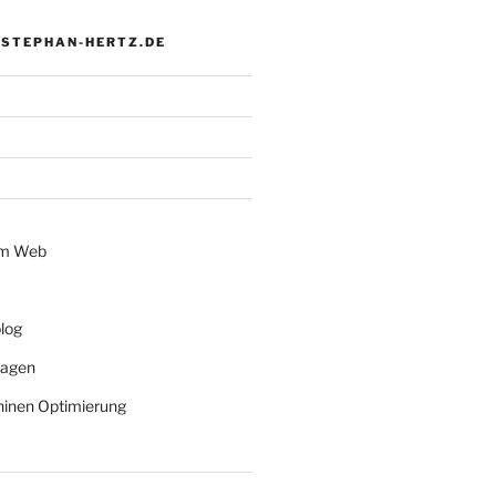
 STEPHAN-HERTZ.DE
im Web
log
lagen
inen Optimierung