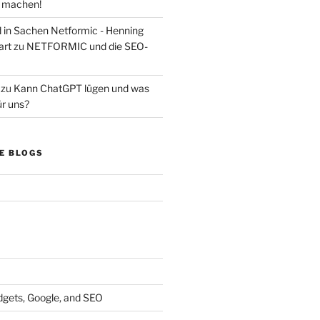
s machen!
d in Sachen Netformic - Henning
art
zu
NETFORMIC und die SEO-
zu
Kann ChatGPT lügen und was
ür uns?
E BLOGS
dgets, Google, and SEO