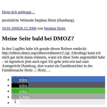
Zum
Inhalt
Hertz-lich gebloggt…
springen
persönliche Webseite Stephan Hertz (Hamburg).
Veröffentlicht
10.01.2006
26.12.2006
von
Stephan Hertz
am
Meine Seite bald bei DMOZ?
In den Logfiles habe ich gerade diesen Referer entdeckt:
http://editors.dmoz.org/editors/editunrev2.cgi. Allerdings kann ich
mich gar nicht daran erinnern, wann ich diese Seite angemeldet habe
– ist irgendwie jetzt auch egal: Ich gehe jetzt erst mal zum
Amtsgericht Hamburg, dort wartet ein Familienrichter in der
Familiensache Hertz ./. Hertz….
teilen
teilen
teilen
E-Mail