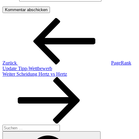
Beitragsnavigation
Vorheriger
Beitrag
Zurück
PageRank
Update Tipp-Wettbewerb
Nächster
Weiter
Scheidung Hertz vs Hertz
Beitrag
Suchen
nach:
Suchen