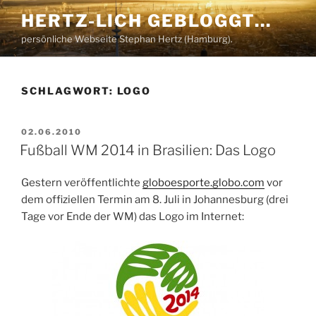
Zum
HERTZ-LICH GEBLOGGT…
Inhalt
persönliche Webseite Stephan Hertz (Hamburg).
springen
SCHLAGWORT:
LOGO
VERÖFFENTLICHT
02.06.2010
AM
Fußball WM 2014 in Brasilien: Das Logo
Gestern veröffentlichte
globoesporte.globo.com
vor
dem offiziellen Termin am 8. Juli in Johannesburg (drei
Tage vor Ende der WM) das Logo im Internet: