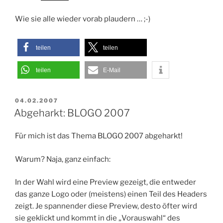
Wie sie alle wieder vorab plaudern … ;-)
teilen
teilen
teilen
E-Mail
VERÖFFENTLICHT
04.02.2007
AM
Abgeharkt: BLOGO 2007
Für mich ist das Thema BLOGO 2007 abgeharkt!
Warum? Naja, ganz einfach:
In der Wahl wird eine Preview gezeigt, die entweder
das ganze Logo oder (meistens) einen Teil des Headers
zeigt. Je spannender diese Preview, desto öfter wird
sie geklickt und kommt in die „Vorauswahl“ des