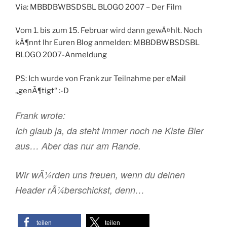
Via: MBBDBWBSDSBL BLOGO 2007 – Der Film
Vom 1. bis zum 15. Februar wird dann gewÃ¤hlt. Noch
kÃ¶nnt Ihr Euren Blog anmelden: MBBDBWBSDSBL
BLOGO 2007-Anmeldung
PS: Ich wurde von Frank zur Teilnahme per eMail
„genÃ¶tigt“ :-D
Frank wrote:
Ich glaub ja, da steht immer noch ne Kiste Bier
aus… Aber das nur am Rande.
Wir wÃ¼rden uns freuen, wenn du deinen
Header rÃ¼berschickst, denn…
teilen
teilen