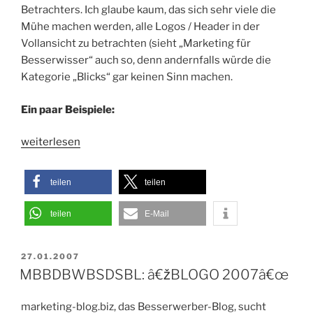
Betrachters. Ich glaube kaum, das sich sehr viele die
Mühe machen werden, alle Logos / Header in der
Vollansicht zu betrachten (sieht „Marketing für
Besserwisser“ auch so, denn andernfalls würde die
Kategorie „Blicks“ gar keinen Sinn machen.
Ein paar Beispiele:
„Abgeharkt:
weiterlesen
BLOGO
2007“
teilen
teilen
teilen
E-Mail
VERÖFFENTLICHT
27.01.2007
AM
MBBDBWBSDSBL: â€žBLOGO 2007â€œ
marketing-blog.biz, das Besserwerber-Blog, sucht