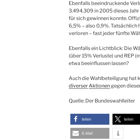
Ebenfalls beeindruckende Verlu
3.494.309 in 2005 dieses Jah
für sich gewinnen konnte. Offizi
6,5% – also 0,9%. Tatsächlich 
verloren – fast jeder fünfte Wäh
Ebenfalls ein Lichtblick: Die
(über 15% Verluste) und REP (m
etwa beeinflussen lassen?
Auch die Wahlbeteiligung hat k
diverser
Aktionen
gegen diese
Quelle: Der Bundeswahlleiter
teilen
teilen
E-Mail