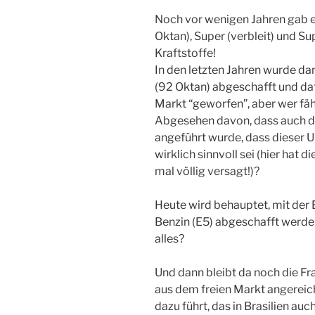
Noch vor wenigen Jahren gab es
Oktan), Super (verbleit) und S
Kraftstoffe!
In den letzten Jahren wurde dan
(92 Oktan) abgeschafft und dafü
Markt “geworfen”, aber wer fä
Abgesehen davon, dass auch d
angeführt wurde, dass dieser Ult
wirklich sinnvoll sei (hier hat d
mal völlig versagt!)?
Heute wird behauptet, mit der
Benzin (E5) abgeschafft werden
alles?
Und dann bleibt da noch die Fra
aus dem freien Markt angereich
dazu führt, das in Brasilien au