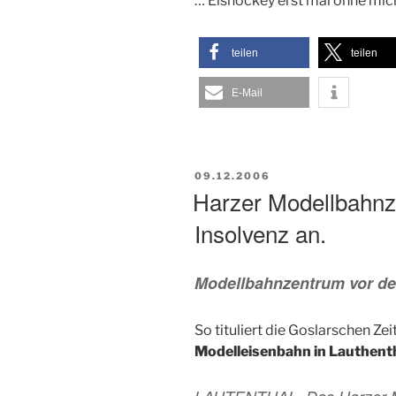
… Eishockey erst mal ohne mic
teilen
teilen
E-Mail
VERÖFFENTLICHT
09.12.2006
AM
Harzer Modellbahnz
Insolvenz an.
Modellbahnzentrum vor d
So tituliert die Goslarschen Zei
Modelleisenbahn in Lauthenth