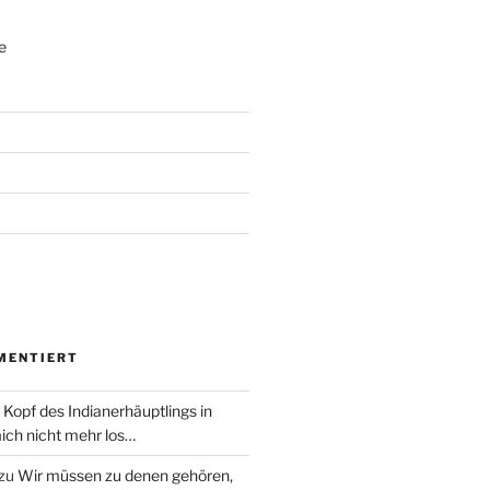
e
MENTIERT
 Kopf des Indianerhäuptlings in
ich nicht mehr los…
zu
Wir müssen zu denen gehören,