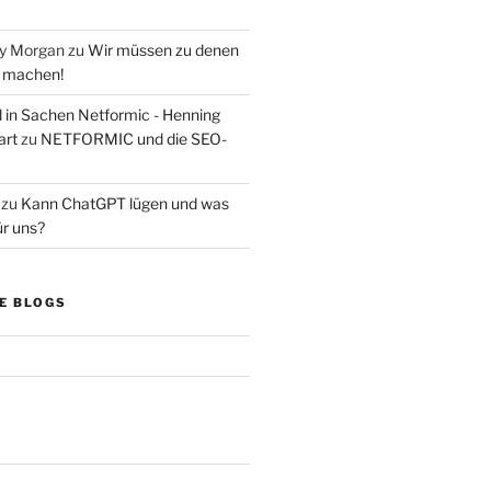
ry Morgan
zu
Wir müssen zu denen
s machen!
d in Sachen Netformic - Henning
art
zu
NETFORMIC und die SEO-
zu
Kann ChatGPT lügen und was
ür uns?
E BLOGS