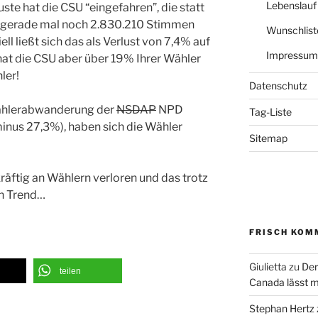
Lebenslauf
ste hat die CSU “eingefahren”, die statt
r gerade mal noch 2.830.210 Stimmen
Wunschlist
ell ließt sich das als Verlust von 7,4% auf
Impressum
hat die CSU aber über 19% Ihrer Wähler
ler!
Datenschutz
 Wählerabwanderung der
NSDAP
NPD
Tag-Liste
inus 27,3%), haben sich die Wähler
Sitemap
räftig an Wählern verloren und das trotz
n Trend…
FRISCH KOM
Giulietta
zu
Der
teilen
Canada lässt m
Stephan Hertz