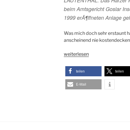
LAUTENTHAL. Das Harzer Mo
beim Amtsgericht Goslar Ins
1999 erÃ¶ffneten Anlage geh
Was mich doch sehr erstaunt ha
anscheinend nie kostendecken
„Harzer
weiterlesen
Modellbahnzentrum
Lautenthal
teilen
teilen
meldet
Insolvenz
E-Mail
an.“