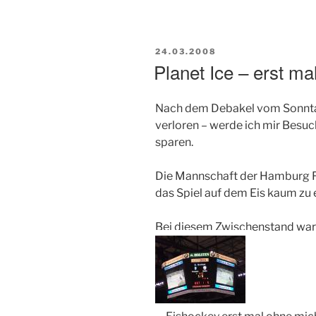
VERÖFFENTLICHT
24.03.2008
AM
Planet Ice – erst ma
Nach dem Debakel vom Sonntag 
verloren – werde ich mir Besuc
sparen.
Die Mannschaft der Hamburg Fr
das Spiel auf dem Eis kaum zu
Bei diesem Zwischenstand war 