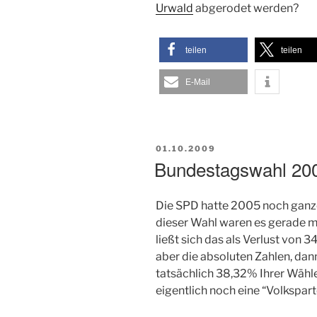
Urwald
abgerodet werden?
teilen
teilen
E-Mail
VERÖFFENTLICHT
01.10.2009
AM
Bundestagswahl 200
Die SPD hatte 2005 noch gan
dieser Wahl waren es gerade 
ließt sich das als Verlust von 
aber die absoluten Zahlen, dan
tatsächlich 38,32% Ihrer Wähle
eigentlich noch eine “Volkspart