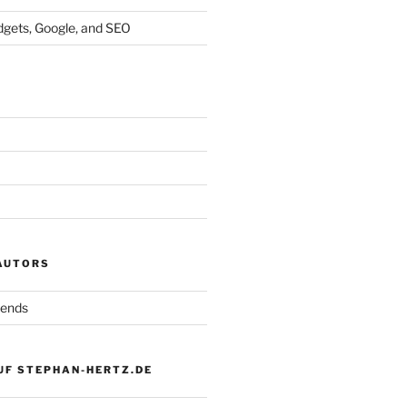
dgets, Google, and SEO
 AUTORS
iends
UF STEPHAN-HERTZ.DE