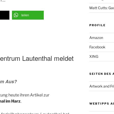
h …
Matt Cutts: Ga
teilen
PROFILE
Amazon
Facebook
entrum Lautenthal meldet
XING
SEITEN DES
em Aus?
Artwork and Fr
tung heute ihren Artikel zur
al im Harz
.
WEBTIPPS A