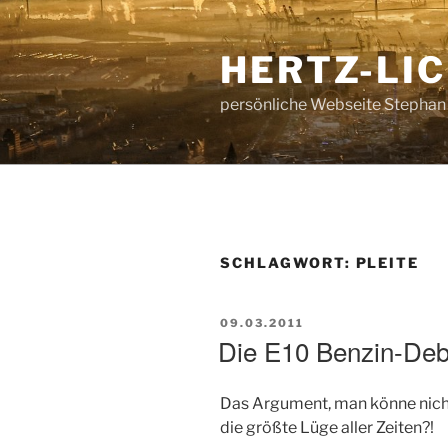
Zum
Inhalt
HERTZ-LI
springen
persönliche Webseite Stephan
SCHLAGWORT:
PLEITE
VERÖFFENTLICHT
09.03.2011
AM
Die E10 Benzin-Deb
Das Argument, man könne nicht 
die größte Lüge aller Zeiten?!