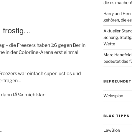
die es machen!
Harry und Hen
gehören, die e
l frostig…
Aktueller Stan
Schürig, Stuttg
Wette
– die Freezers haben 1:6 gegen Berlin
he in der Colorline-Arena erst einmal
Marc Hanefeld
bedeutet das f
eezers war einfach super lustlos und
 ertragen…
BEFREUNDET
dann fÃ¼r mich klar:
Weinspion
BLOG TIPPS
LawBlog