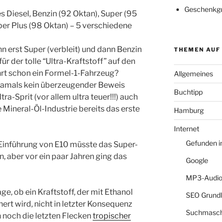
Geschenkgu
 Diesel, Benzin (92 Oktan), Super (95
uper Plus (98 Oktan) – 5 verschiedene
n erst Super (verbleit) und dann Benzin
THEMEN AUF
r der tolle “Ultra-Kraftstoff” auf den
hrt schon ein Formel-1-Fahrzeug?
Allgemeines
amals kein überzeugender Beweis
Buchtipp
ra-Sprit (vor allem ultra teuer!!!) auch
ie Mineral-Öl-Industrie bereits das erste
Hamburg
Internet
Gefunden 
 Einführung von E10 müsste das Super-
, aber vor ein paar Jahren ging das
Google
MP3-Audio
ge, ob ein Kraftstoff, der mit Ethanol
SEO Grund
ert wird, nicht in letzter Konsequenz
Suchmasch
ch noch die letzten Flecken
tropischer