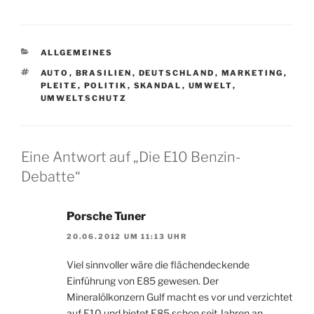
KATEGORIEN
ALLGEMEINES
SCHLAGWÖRTER
AUTO
,
BRASILIEN
,
DEUTSCHLAND
,
MARKETING
,
PLEITE
,
POLITIK
,
SKANDAL
,
UMWELT
,
UMWELTSCHUTZ
Eine Antwort auf „Die E10 Benzin-
Debatte“
Porsche Tuner
20.06.2012 UM 11:13 UHR
Viel sinnvoller wäre die flächendeckende
Einführung von E85 gewesen. Der
Mineralölkonzern Gulf macht es vor und verzichtet
auf E10 und bietet E85 schon seit Jahren an.