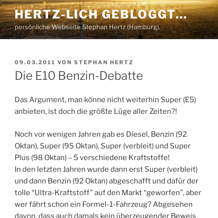
Zum
HERTZ-LICH GEBLOGGT…
Inhalt
persönliche Webseite Stephan Hertz (Hamburg).
springen
VERÖFFENTLICHT
09.03.2011
VON
STEPHAN HERTZ
AM
Die E10 Benzin-Debatte
Das Argument, man könne nicht weiterhin Super (E5)
anbieten, ist doch die größte Lüge aller Zeiten?!
Noch vor wenigen Jahren gab es Diesel, Benzin (92
Oktan), Super (95 Oktan), Super (verbleit) und Super
Plus (98 Oktan) – 5 verschiedene Kraftstoffe!
In den letzten Jahren wurde dann erst Super (verbleit)
und dann Benzin (92 Oktan) abgeschafft und dafür der
tolle “Ultra-Kraftstoff” auf den Markt “geworfen”, aber
wer fährt schon ein Formel-1-Fahrzeug? Abgesehen
davon, dass auch damals kein überzeugender Beweis