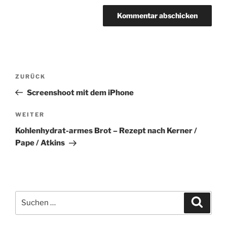
Beitragsnavigation
Vorheriger
ZURÜCK
Beitrag
Screenshoot mit dem iPhone
Nächster
WEITER
Beitrag
Kohlenhydrat-armes Brot – Rezept nach Kerner /
Pape / Atkins
Suchen
Suche
nach: