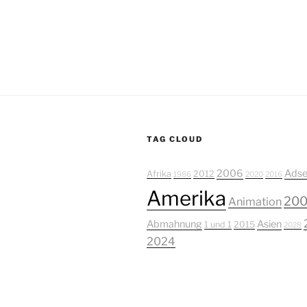
TAG CLOUD
2006
Adse
Afrika
2012
1986
2020
2016
Amerika
20
Animation
Abmahnung
Asien
1 und 1
2015
2028
2024