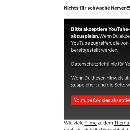
Nichts für schwache Nerven!!
Bitte akzeptiere YouTube
abzuspielen.
Wenn Du akzept
YouTube zugreifen, die von
bereitgestellt werden.
Datenschutzrichtlinie für 
Wenn Du diesen Hinweis ak
gespeichert und die Seite wi
Youtube Cockies akzeptie
Wie viele
Filme
zu dem
Thema 
noch, bis sich die Menschheit