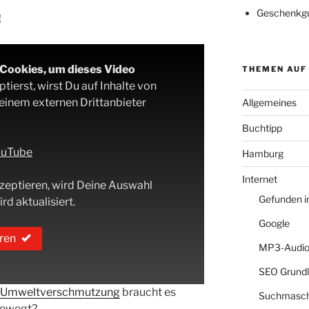
Geschenkgu
!
-Cookies, um dieses Video
THEMEN AUF
ierst, wirst Du auf Inhalte von
 einem externen Drittanbieter
Allgemeines
Buchtipp
YouTube
Hamburg
Internet
zeptieren, wird Deine Auswahl
Gefunden 
rd aktualisiert.
Google
ren
MP3-Audio
SEO Grund
Umweltverschmutzung
braucht es
Suchmasch
 bewegt?