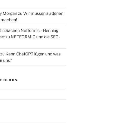
ry Morgan
zu
Wir müssen zu denen
s machen!
d in Sachen Netformic - Henning
art
zu
NETFORMIC und die SEO-
zu
Kann ChatGPT lügen und was
ür uns?
E BLOGS