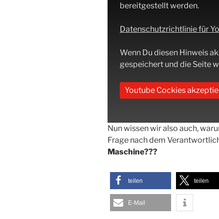
bereitgestellt werden.
Datenschutzrichtlinie für 
Wenn Du diesen Hinweis ak
gespeichert und die Seite wi
Youtube Cockies akzeptie
Nun wissen wir also auch, wa
Frage nach dem Verantwortlic
Maschine???
teilen
teilen
E-Mail