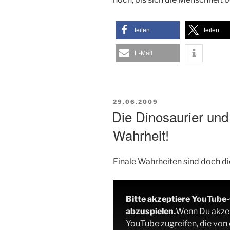
teilen
teilen
E-Mail
VERÖFFENTLICHT
29.06.2009
AM
Die Dinosaurier und
Wahrheit!
Finale Wahrheiten sind doch di
Bitte akzeptiere YouTube
abzuspielen.
Wenn Du akzept
YouTube zugreifen, die von