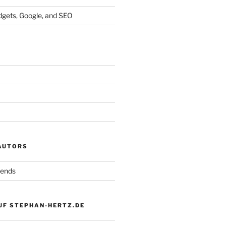
dgets, Google, and SEO
 AUTORS
iends
UF STEPHAN-HERTZ.DE