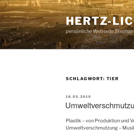
Zum
Inhalt
HERTZ-LI
springen
persönliche Webseite Stephan
SCHLAGWORT:
TIER
VERÖFFENTLICHT
18.05.2010
AM
Umweltverschmutzun
Plastik – von Produktion und V
Umweltverschmutzung – Musik: