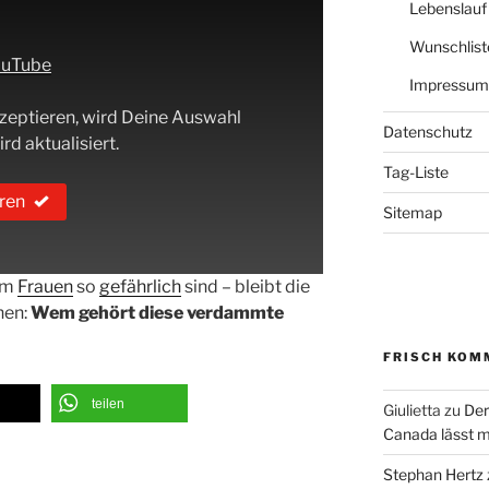
Lebenslauf
Wunschlist
YouTube
Impressum
zeptieren, wird Deine Auswahl
Datenschutz
rd aktualisiert.
Tag-Liste
ren
Sitemap
rum
Frauen
so
gefährlich
sind – bleibt die
hen:
Wem gehört diese verdammte
FRISCH KOM
teilen
Giulietta
zu
Der
Canada lässt m
Stephan Hertz