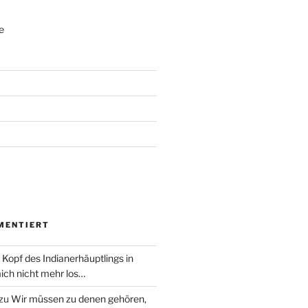
e
MENTIERT
 Kopf des Indianerhäuptlings in
ich nicht mehr los…
zu
Wir müssen zu denen gehören,