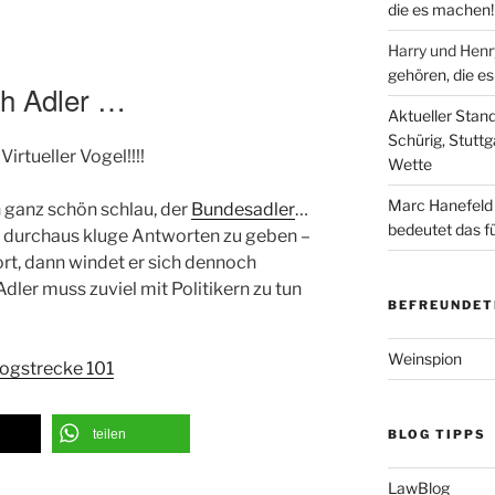
die es machen!
Harry und Hen
gehören, die e
Äh Adler …
Aktueller Stan
Schürig, Stuttg
rtueller Vogel!!!!
Wette
Marc Hanefeld
h ganz schön schlau, der
Bundesadler
…
bedeutet das f
r durchaus kluge Antworten zu geben –
rt, dann windet er sich dennoch
Adler muss zuviel mit Politikern zu tun
BEFREUNDET
Weinspion
logstrecke 101
BLOG TIPPS
teilen
LawBlog