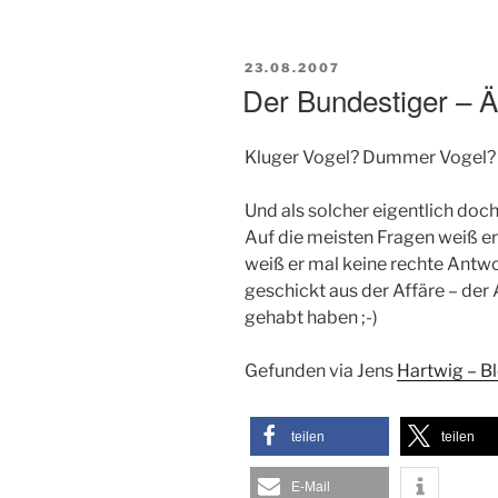
VERÖFFENTLICHT
23.08.2007
AM
Der Bundestiger – 
Kluger Vogel? Dummer Vogel? Vi
Und als solcher eigentlich doc
Auf die meisten Fragen weiß e
weiß er mal keine rechte Antwo
geschickt aus der Affäre – der 
gehabt haben ;-)
Gefunden via Jens
Hartwig – B
teilen
teilen
E-Mail