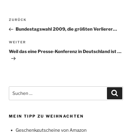
Beitragsnavigation
Vorheriger
ZURÜCK
Beitrag
Bundestagswahl 2009, die größten Verlierer…
Nächster
WEITER
Beitrag
Weil das eine Presse-Konferenz in Deutschland ist …
Suchen
Suche
nach:
MEIN TIPP ZU WEIHNACHTEN
Geschenkgutscheine von Amazon