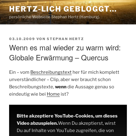
Zum
HERTZ-LICH GEBLOGGT…
Inhalt
persönliche Webseite Stephan Hertz (Hamburg).
springen
VERÖFFENTLICHT
03.10.2009
VON
STEPHAN HERTZ
AM
Wenn es mal wieder zu warm wird:
Globale Erwärmung – Quercus
Ein – vom
Beschreibungstext
her für mich komplett
unverständlicher – Clip, aber wer braucht schon
Beschreibungstexte,
wenn
die Aussage genau so
eindeutig wie bei
Home
ist?
Bitte akzeptiere YouTube-Cookies, um dieses
Video abzuspielen.
Wenn Du akzeptierst, wirst
Du auf Inhalte von YouTube zugreifen, die von