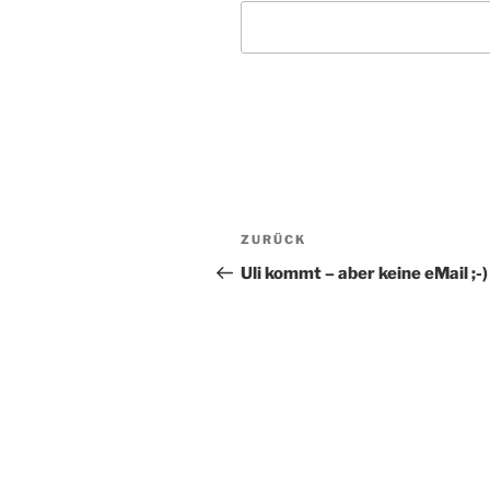
Beitragsnavigation
Vorheriger
ZURÜCK
Beitrag
Uli kommt – aber keine eMail ;-)