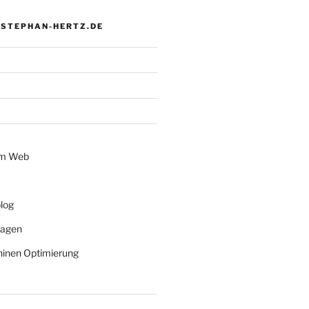
 STEPHAN-HERTZ.DE
im Web
log
lagen
inen Optimierung