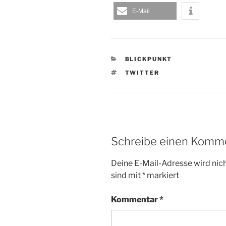
E-Mail
KATEGORIEN
BLICKPUNKT
SCHLAGWÖRTER
TWITTER
Schreibe einen Komm
Deine E-Mail-Adresse wird nicht
sind mit
*
markiert
Kommentar
*