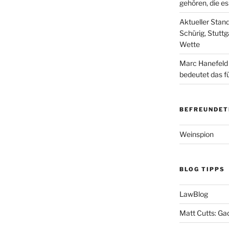
gehören, die e
Aktueller Stan
Schürig, Stuttg
Wette
Marc Hanefeld
bedeutet das f
BEFREUNDET
Weinspion
BLOG TIPPS
LawBlog
Matt Cutts: Ga