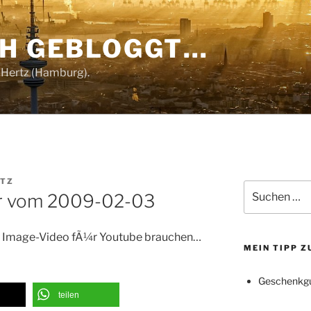
CH GEBLOGGT…
 Hertz (Hamburg).
RTZ
Suchen
r vom 2009-02-03
nach:
gl. Image-Video fÃ¼r Youtube brauchen…
MEIN TIPP 
Geschenkgu
teilen