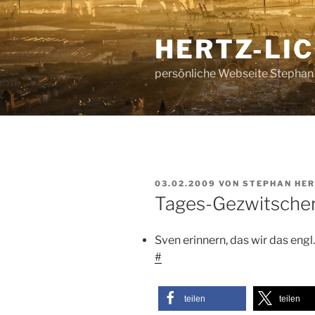
Zum
Inhalt
HERTZ-LI
springen
persönliche Webseite Stephan
VERÖFFENTLICHT
03.02.2009
VON
STEPHAN HE
AM
Tages-Gezwitsche
Sven erinnern, das wir das en
#
teilen
teilen