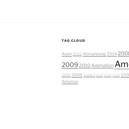
TAG CLOUD
200
Asien
Abmahnung
2014
2012
Ame
2009
2010
Animation
2006
200
2015
1 und 1
2016
2020
2028
Adsense