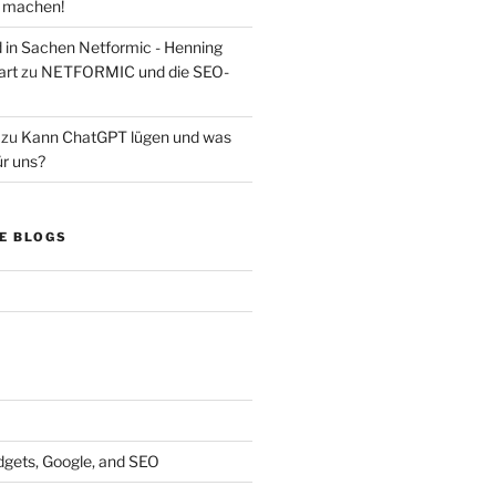
s machen!
d in Sachen Netformic - Henning
art
zu
NETFORMIC und die SEO-
zu
Kann ChatGPT lügen und was
ür uns?
E BLOGS
dgets, Google, and SEO