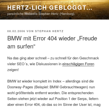
Zum
HERTZ-LICH GEBLOGGT…
Inhalt
persönliche Webseite Stephan Hertz (Hamburg).
springen
VERÖFFENTLICHT
08.02.2006
VON
STEPHAN HERTZ
AM
BMW mit Error 404 wieder „Freude
am surfen“
Na das ging aber schnell – zu schnell für den Geschmack
vieler SEO´s, wie Diskussionen in
einschlägigen Foren
zeigen!
BMW ist wieder komplett im Index – allerdings sind die
Doorway-Pages (Beispiel: BMW Gebrauchtwagen) nun
wohl größtenteils entfernt worden. Die entsprechenden
Seiten stehen jetzt wieder auf Position 1 der Serps, liefern
aber einen Error 404, ob das so im Sinne der User ist, mag