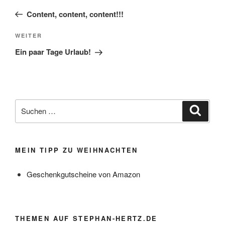
Beitrag
Content, content, content!!!
Nächster
WEITER
Beitrag
Ein paar Tage Urlaub!
Suchen
Suche
nach:
MEIN TIPP ZU WEIHNACHTEN
Geschenkgutscheine von Amazon
THEMEN AUF STEPHAN-HERTZ.DE