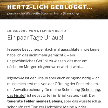
Zum
HERTZ-LICH GEBLOGGT…
Inhalt
persönliche Webseite Stephan Hertz (Hamburg).
springen
VERÖFFENTLICHT
10.02.2006
VON
STEPHAN HERTZ
AM
Ein paar Tage Urlaub!
Freunde besuchen, einfach mal ausschlafen (wie lange
habe ich das nicht mehr gemacht?) – ein
ungewöhnliches Gefühl, zu wissen, das man am
nächsten Morgen nirgendwo erwartet wird…
Irgendwie ist der Urlaub aber auch dringend nötig – ich
muss mich erst mal von der Öffnung der Post erholen,
die Anwaltsrechnung für meine Scheidung (
Scheidung,
das Finale!
) ist nebst Urteil im Briefkasten. Fazit: Der
teuerste Fehler meines Lebens
, aber das wusste ich ja
schon längst! Einziger Lichtblick:
Meine Kinder
.