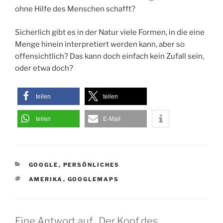
ohne Hilfe des Menschen schafft?
Sicherlich gibt es in der Natur viele Formen, in die eine
Menge hinein interpretiert werden kann, aber so
offensichtlich? Das kann doch einfach kein Zufall sein,
oder etwa doch?
teilen
teilen
teilen
E-Mail
KATEGORIEN
GOOGLE
,
PERSÖNLICHES
SCHLAGWÖRTER
AMERIKA
,
GOOGLEMAPS
Eine Antwort auf „Der Kopf des