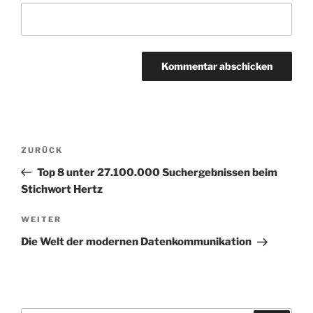
Beitragsnavigation
Vorheriger
ZURÜCK
Beitrag
Top 8 unter 27.100.000 Suchergebnissen beim
Stichwort Hertz
Nächster
WEITER
Beitrag
Die Welt der modernen Datenkommunikation