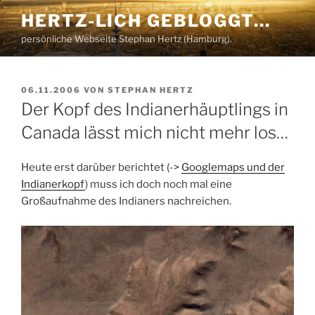
Zum
HERTZ-LICH GEBLOGGT…
Inhalt
persönliche Webseite Stephan Hertz (Hamburg).
springen
VERÖFFENTLICHT
06.11.2006
VON
STEPHAN HERTZ
AM
Der Kopf des Indianerhäuptlings in
Canada lässt mich nicht mehr los…
Heute erst darüber berichtet (->
Googlemaps und der
Indianerkopf
) muss ich doch noch mal eine
Großaufnahme des Indianers nachreichen.