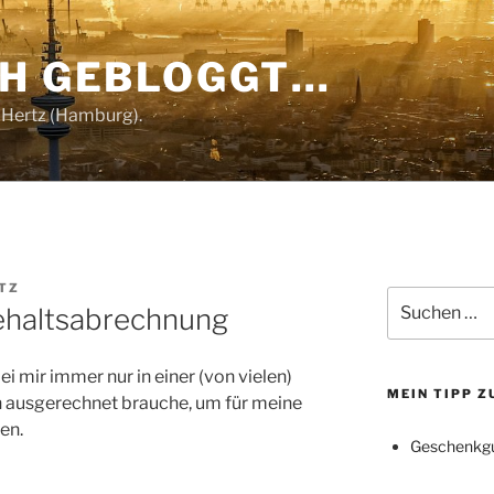
CH GEBLOGGT…
 Hertz (Hamburg).
TZ
Suchen
ehaltsabrechnung
nach:
ei mir immer nur in einer (von vielen)
MEIN TIPP 
ch ausgerechnet brauche, um für meine
en.
Geschenkgu