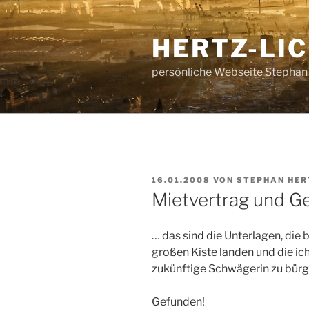
Zum
Inhalt
HERTZ-LI
springen
persönliche Webseite Stephan
VERÖFFENTLICHT
16.01.2008
VON
STEPHAN HER
AM
Mietvertrag und G
… das sind die Unterlagen, die b
großen Kiste landen und die i
zukünftige Schwägerin zu bürg
Gefunden!