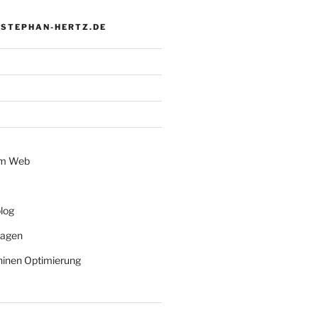
 STEPHAN-HERTZ.DE
im Web
log
lagen
inen Optimierung