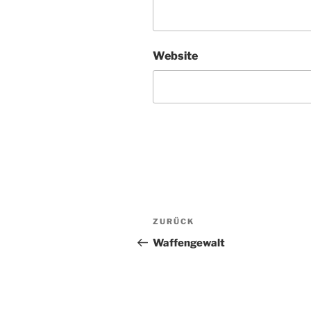
Website
Beitragsnavigation
Vorheriger
ZURÜCK
Beitrag
Waffengewalt