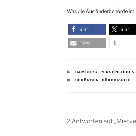
Was die
Ausländerbehörde
im
teilen
teilen
E-Mail
KATEGORIEN
HAMBURG
,
PERSÖNLICHES
SCHLAGWÖRTER
BEHÖRDEN
,
BÜROKRATIE
2 Antworten auf „Mietv