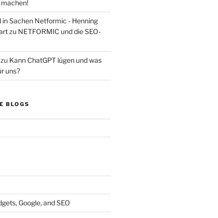
s machen!
d in Sachen Netformic - Henning
art
zu
NETFORMIC und die SEO-
zu
Kann ChatGPT lügen und was
ür uns?
E BLOGS
dgets, Google, and SEO