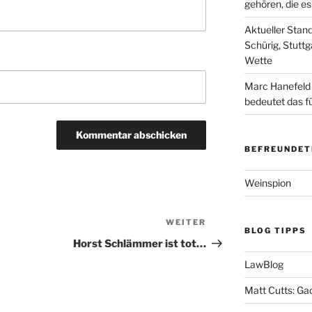
gehören, die e
Aktueller Stan
Schürig, Stuttg
Wette
Marc Hanefeld
bedeutet das f
BEFREUNDET
Weinspion
WEITER
Nächster
BLOG TIPPS
Beitrag
Horst Schlämmer ist tot…
LawBlog
Matt Cutts: Ga