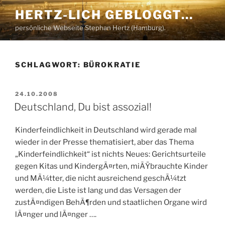
Zum
HERTZ-LICH GEBLOGGT…
Inhalt
persönliche Webseite Stephan Hertz (Hamburg).
springen
SCHLAGWORT:
BÜROKRATIE
VERÖFFENTLICHT
24.10.2008
AM
Deutschland, Du bist assozial!
Kinderfeindlichkeit in Deutschland wird gerade mal
wieder in der Presse thematisiert, aber das Thema
„Kinderfeindlichkeit“ ist nichts Neues: Gerichtsurteile
gegen Kitas und KindergÃ¤rten, miÃŸbrauchte Kinder
und MÃ¼tter, die nicht ausreichend geschÃ¼tzt
werden, die Liste ist lang und das Versagen der
zustÃ¤ndigen BehÃ¶rden und staatlichen Organe wird
lÃ¤nger und lÃ¤nger ….