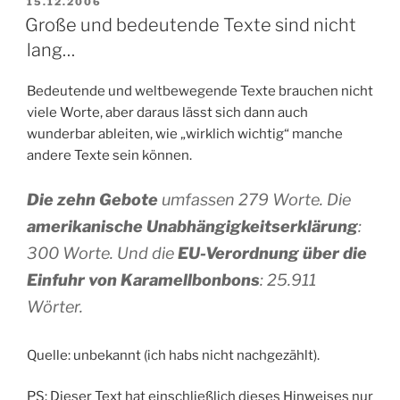
VERÖFFENTLICHT
15.12.2006
AM
Große und bedeutende Texte sind nicht
lang…
Bedeutende und weltbewegende Texte brauchen nicht
viele Worte, aber daraus lässt sich dann auch
wunderbar ableiten, wie „wirklich wichtig“ manche
andere Texte sein können.
Die zehn Gebote
umfassen 279 Worte. Die
amerikanische Unabhängigkeitserklärung
:
300 Worte. Und die
EU-Verordnung über die
Einfuhr von Karamellbonbons
: 25.911
Wörter.
Quelle: unbekannt (ich habs nicht nachgezählt).
PS: Dieser Text hat einschließlich dieses Hinweises nur