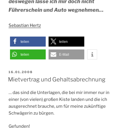
deswegen lasse ich mir doch nicht
Führerschein und Auto wegnehmen…
Sebastian Hertz
teilen
teilen
teilen
E-Mail
VERÖFFENTLICHT
16.01.2008
AM
Mietvertrag und Gehaltsabrechnung
… das sind die Unterlagen, die bei mir immer nur in
einer (von vielen) großen Kiste landen und die ich
ausgerechnet brauche, um für meine zukünftige
Schwägerin zu bürgen.
Gefunden!