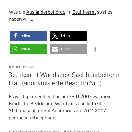
Was die
Ausländerbehörde
im
Bezirksamt
so alles
haben will…
teilen
teilen
teilen
E-Mail
VERÖFFENTLICHT
07.01.2008
AM
Bezirksamt Wandsbek, Sachbearbeiterin
Frau (anonymisierte Beamtin Nr. 1)
Es wird spannend! Schon am 29.11.2007 war mein
Bruder im Bezirksamt Wandsbek und hatte die
Stellungsnahme zur
Anhörung vom 20.11.2007
persönlich abgegeben: