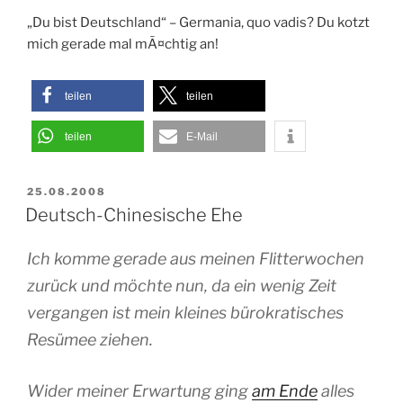
„Du bist Deutschland“ – Germania, quo vadis? Du kotzt
mich gerade mal mÃ¤chtig an!
teilen
teilen
teilen
E-Mail
VERÖFFENTLICHT
25.08.2008
AM
Deutsch-Chinesische Ehe
Ich komme gerade aus meinen Flitterwochen
zurück und möchte nun, da ein wenig Zeit
vergangen ist mein kleines bürokratisches
Resümee ziehen.
Wider meiner Erwartung ging
am Ende
alles