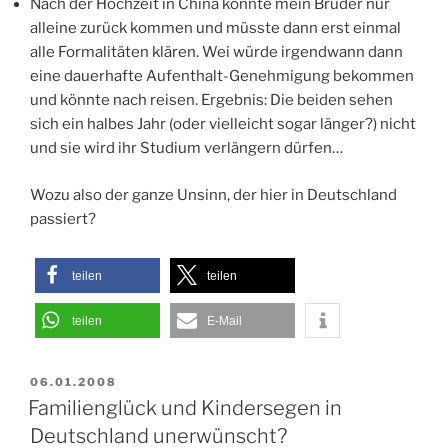
Nach der Hochzeit in China könnte mein Bruder nur
alleine zurück kommen und müsste dann erst einmal
alle Formalitäten klären. Wei würde irgendwann dann
eine dauerhafte Aufenthalt-Genehmigung bekommen
und könnte nach reisen. Ergebnis: Die beiden sehen
sich ein halbes Jahr (oder vielleicht sogar länger?) nicht
und sie wird ihr Studium verlängern dürfen…
Wozu also der ganze Unsinn, der hier in Deutschland
passiert?
teilen
teilen
teilen
E-Mail
VERÖFFENTLICHT
06.01.2008
AM
Familienglück und Kindersegen in
Deutschland unerwünscht?