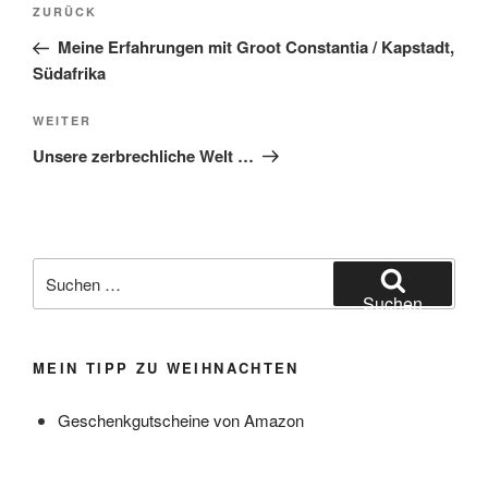
Vorheriger
ZURÜCK
Beitrag
Meine Erfahrungen mit Groot Constantia / Kapstadt,
Südafrika
Nächster
WEITER
Beitrag
Unsere zerbrechliche Welt …
Suchen
nach:
Suchen
MEIN TIPP ZU WEIHNACHTEN
Geschenkgutscheine von Amazon