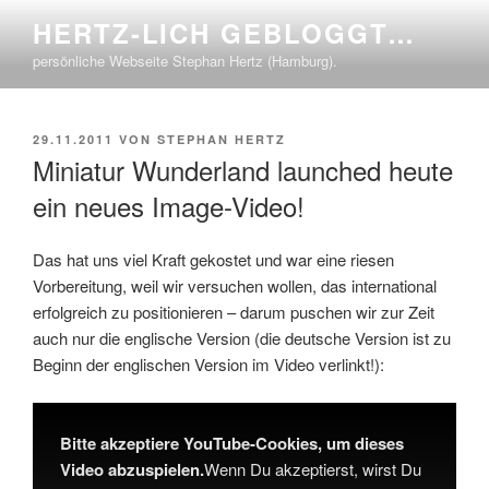
Zum
HERTZ-LICH GEBLOGGT…
Inhalt
persönliche Webseite Stephan Hertz (Hamburg).
springen
VERÖFFENTLICHT
29.11.2011
VON
STEPHAN HERTZ
AM
Miniatur Wunderland launched heute
ein neues Image-Video!
Das hat uns viel Kraft gekostet und war eine riesen
Vorbereitung, weil wir versuchen wollen, das international
erfolgreich zu positionieren – darum puschen wir zur Zeit
auch nur die englische Version (die deutsche Version ist zu
Beginn der englischen Version im Video verlinkt!):
Bitte akzeptiere YouTube-Cookies, um dieses
Video abzuspielen.
Wenn Du akzeptierst, wirst Du