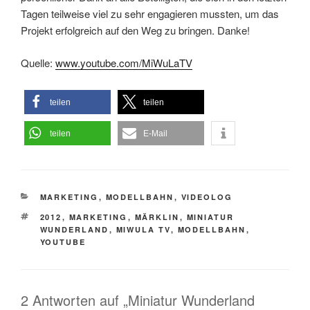
Tagen teilweise viel zu sehr engagieren mussten, um das
Projekt erfolgreich auf den Weg zu bringen. Danke!
Quelle:
www.youtube.com/MiWuLaTV
teilen
teilen
teilen
E-Mail
KATEGORIEN
MARKETING
,
MODELLBAHN
,
VIDEOLOG
SCHLAGWÖRTER
2012
,
MARKETING
,
MÄRKLIN
,
MINIATUR
WUNDERLAND
,
MIWULA TV
,
MODELLBAHN
,
YOUTUBE
2 Antworten auf „Miniatur Wunderland