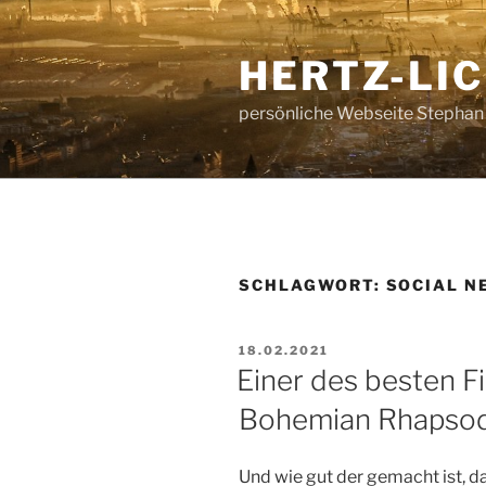
Zum
Inhalt
HERTZ-LI
springen
persönliche Webseite Stephan
SCHLAGWORT:
SOCIAL N
VERÖFFENTLICHT
18.02.2021
AM
Einer des besten Fi
Bohemian Rhapso
Und wie gut der gemacht ist, d