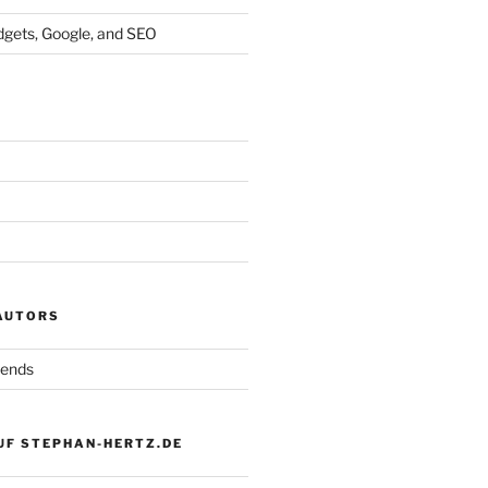
dgets, Google, and SEO
 AUTORS
iends
UF STEPHAN-HERTZ.DE