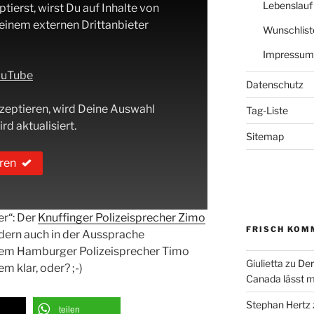
Lebenslauf
ierst, wirst Du auf Inhalte von
 einem externen Drittanbieter
Wunschlist
Impressum
YouTube
Datenschutz
zeptieren, wird Deine Auswahl
Tag-Liste
rd aktualisiert.
Sitemap
ren
er“: Der
Knuffinger Polizeisprecher Zimo
FRISCH KOM
dern auch in der Aussprache
 dem Hamburger Polizeisprecher Timo
Giulietta
zu
Der
m klar, oder? ;-)
Canada lässt m
Stephan Hertz
teilen