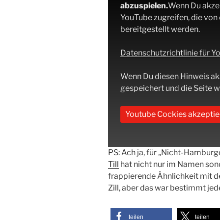
abzuspielen.
Wenn Du akzept
YouTube zugreifen, die von
bereitgestellt werden.
Datenschutzrichtlinie für 
Wenn Du diesen Hinweis ak
gespeichert und die Seite wi
Youtube Cockies akzeptie
PS: Ach ja, für „Nicht-Hamburg
Till
hat nicht nur im Namen son
frappierende Ähnlichkeit mit
Zill, aber das war bestimmt jede
teilen
teilen