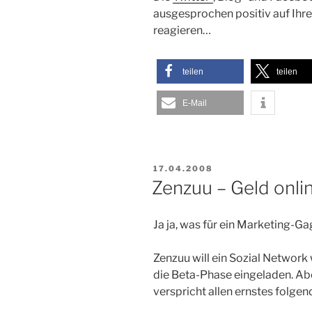
ausgesprochen positiv auf Ihre 
reagieren…
teilen
teilen
E-Mail
VERÖFFENTLICHT
17.04.2008
AM
Zenzuu – Geld onli
Ja ja, was für ein Marketing-G
Zenzuu will ein Sozial Network
die Beta-Phase eingeladen. Abe
verspricht allen ernstes folgen