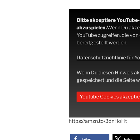
Bitte akzeptiere YouTube
abzuspielen.
Wenn Du akzept
YouTube zugreifen, die von
bereitgestellt werden.
Datenschutzrichtlinie für 
Wenn Du diesen Hinweis ak
gespeichert und die Seite wi
Youtube Cockies akzeptie
https://amzn.to/3dnHoHt
teilen
teilen