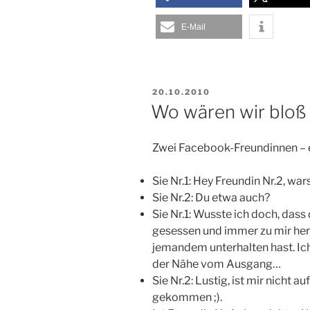
E-Mail
VERÖFFENTLICHT
20.10.2010
AM
Wo wären wir bloß
Zwei Facebook-Freundinnen – 
Sie Nr.1: Hey Freundin Nr.2, wa
Sie Nr.2: Du etwa auch?
Sie Nr.1: Wusste ich doch, das
gesessen und immer zu mir her
jemandem unterhalten hast. Ic
der Nähe vom Ausgang…
Sie Nr.2: Lustig, ist mir nicht 
gekommen ;).