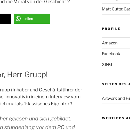
 Und die Moral von der Geschicht´?
Matt Cutts: Ga
teilen
PROFILE
Amazon
Facebook
XING
r, Herr Grupp!
SEITEN DES
rupp (Inhaber und Geschäftsführer der
 innovativ.in in einem Interview vom
Artwork and Fr
ich mal als “klassisches Eigentor”!
er gelesen und sich gebildet.
WEBTIPPS A
n stundenlang vor dem PC und