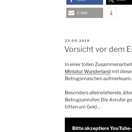
E-Mail
VERÖFFENTLICHT
23.09.2019
AM
Vorsicht vor dem En
In einer tollen Zusammenarbei
Miniatur Wunderland
mit diese
Betrugsmaschen aufmerksam.
Besonders alleinstehende, ält
Betrugsanrufen: Die Anrufer g
bitten um Geld…
Bitte akzeptiere YouTube