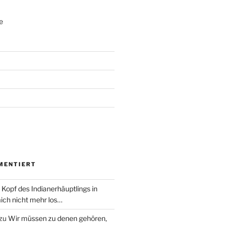
e
MENTIERT
 Kopf des Indianerhäuptlings in
ich nicht mehr los…
zu
Wir müssen zu denen gehören,