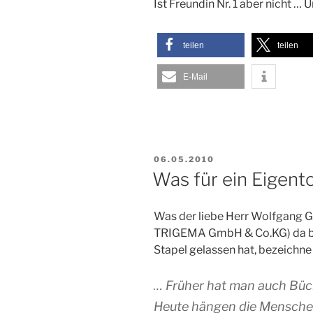
Ist Freundin Nr. 1 aber nicht …
teilen
teilen
E-Mail
VERÖFFENTLICHT
06.05.2010
AM
Was für ein Eigento
Was der liebe Herr Wolfgang G
TRIGEMA GmbH & Co.KG) da bei
Stapel gelassen hat, bezeichne 
… Früher hat man auch Büch
Heute hängen die Mensche