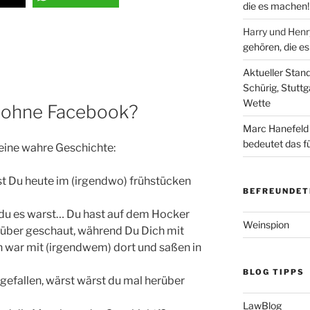
die es machen!
Harry und Hen
gehören, die e
Aktueller Stan
Schürig, Stuttg
Wette
 ohne Facebook?
Marc Hanefeld
bedeutet das f
eine wahre Geschichte:
rst Du heute im (irgendwo) frühstücken
BEFREUNDET
s du es warst… Du hast auf dem Hocker
Weinspion
über geschaut, während Du Dich mit
h war mit (irgendwem) dort und saßen in
BLOG TIPPS
aufgefallen, wärst wärst du mal herüber
LawBlog