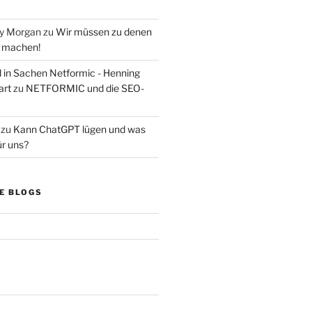
ry Morgan
zu
Wir müssen zu denen
s machen!
d in Sachen Netformic - Henning
art
zu
NETFORMIC und die SEO-
zu
Kann ChatGPT lügen und was
ür uns?
E BLOGS