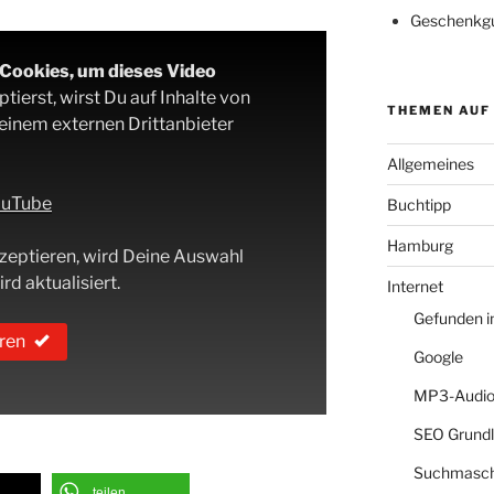
Geschenkgu
-Cookies, um dieses Video
ierst, wirst Du auf Inhalte von
THEMEN AUF
 einem externen Drittanbieter
Allgemeines
YouTube
Buchtipp
Hamburg
zeptieren, wird Deine Auswahl
rd aktualisiert.
Internet
Gefunden 
ren
Google
MP3-Audio
SEO Grund
Suchmasch
teilen