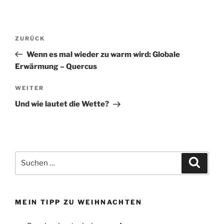
Beitragsnavigation
Vorheriger
ZURÜCK
Beitrag
Wenn es mal wieder zu warm wird: Globale
Erwärmung – Quercus
Nächster
WEITER
Beitrag
Und wie lautet die Wette?
Suchen
Suche
nach:
MEIN TIPP ZU WEIHNACHTEN