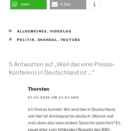
teilen
E-Mail
KATEGORIEN
ALLGEMEINES
,
VIDEOLOG
SCHLAGWÖRTER
POLITIK
,
SKANDAL
,
YOUTUBE
5 Antworten auf „Weil das eine Presse-
Konferenz in Deutschland ist …“
Thorsten
07.10.2009 UM 12:54 UHR
Ich find es korrekt. Wir sind hier in Deutschland
udn hier ist Amtssprache deutsch. Warum soll
man dann also eine andere Sprache sprechen? Es
zeugt eher vom fehlenden Respekt des BBC-