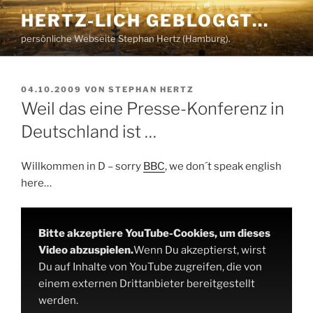
Zum
HERTZ-LICH GEBLOGGT…
Inhalt
persönliche Webseite Stephan Hertz (Hamburg).
springen
VERÖFFENTLICHT
04.10.2009
VON
STEPHAN HERTZ
AM
Weil das eine Presse-Konferenz in
Deutschland ist …
Willkommen in D – sorry
BBC
, we don´t speak english
here…
Bitte akzeptiere YouTube-Cookies, um dieses
Video abzuspielen.
Wenn Du akzeptierst, wirst
Du auf Inhalte von YouTube zugreifen, die von
einem externen Drittanbieter bereitgestellt
werden.