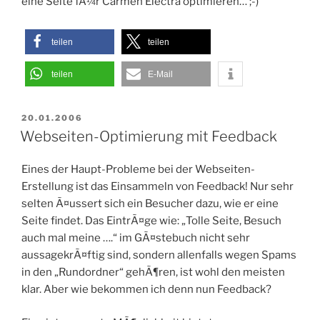
eine Seite fÃ¼r Carmen Electra optimieren… ;-)
teilen
teilen
teilen
E-Mail
VERÖFFENTLICHT
20.01.2006
AM
Webseiten-Optimierung mit Feedback
Eines der Haupt-Probleme bei der Webseiten-
Erstellung ist das Einsammeln von Feedback! Nur sehr
selten Ã¤ussert sich ein Besucher dazu, wie er eine
Seite findet. Das EintrÃ¤ge wie: „Tolle Seite, Besuch
auch mal meine ….“ im GÃ¤stebuch nicht sehr
aussagekrÃ¤ftig sind, sondern allenfalls wegen Spams
in den „Rundordner“ gehÃ¶ren, ist wohl den meisten
klar. Aber wie bekommen ich denn nun Feedback?