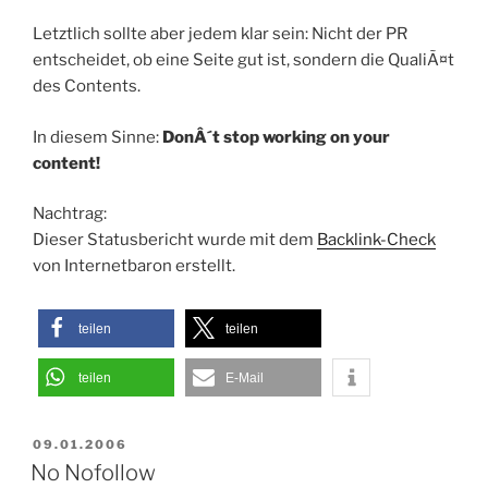
Letztlich sollte aber jedem klar sein: Nicht der PR
entscheidet, ob eine Seite gut ist, sondern die QualiÃ¤t
des Contents.
In diesem Sinne:
DonÂ´t stop working on your
content!
Nachtrag:
Dieser Statusbericht wurde mit dem
Backlink-Check
von Internetbaron erstellt.
teilen
teilen
teilen
E-Mail
VERÖFFENTLICHT
09.01.2006
AM
No Nofollow