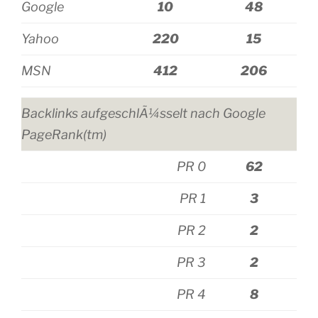
Google
10
48
Yahoo
220
15
MSN
412
206
Backlinks aufgeschlÃ¼sselt nach Google
PageRank(tm)
PR 0
62
PR 1
3
PR 2
2
PR 3
2
PR 4
8