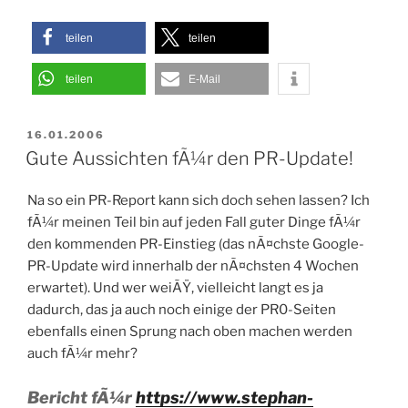
teilen
teilen
teilen
E-Mail
VERÖFFENTLICHT
16.01.2006
AM
Gute Aussichten fÃ¼r den PR-Update!
Na so ein PR-Report kann sich doch sehen lassen? Ich
fÃ¼r meinen Teil bin auf jeden Fall guter Dinge fÃ¼r
den kommenden PR-Einstieg (das nÃ¤chste Google-
PR-Update wird innerhalb der nÃ¤chsten 4 Wochen
erwartet). Und wer weiÃŸ, vielleicht langt es ja
dadurch, das ja auch noch einige der PR0-Seiten
ebenfalls einen Sprung nach oben machen werden
auch fÃ¼r mehr?
Bericht fÃ¼r
https://www.stephan-