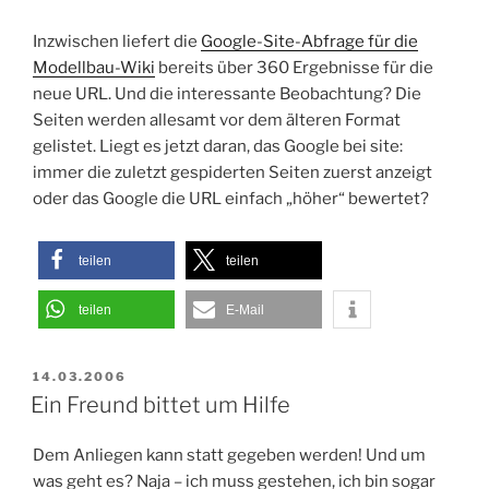
Inzwischen liefert die
Google-Site-Abfrage für die
Modellbau-Wiki
bereits über 360 Ergebnisse für die
neue URL. Und die interessante Beobachtung? Die
Seiten werden allesamt vor dem älteren Format
gelistet. Liegt es jetzt daran, das Google bei site:
immer die zuletzt gespiderten Seiten zuerst anzeigt
oder das Google die URL einfach „höher“ bewertet?
teilen
teilen
teilen
E-Mail
VERÖFFENTLICHT
14.03.2006
AM
Ein Freund bittet um Hilfe
Dem Anliegen kann statt gegeben werden! Und um
was geht es? Naja – ich muss gestehen, ich bin sogar