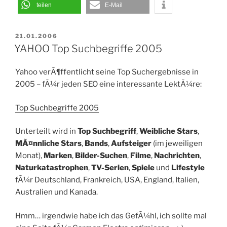
(1)“
teilen
E-Mail
VERÖFFENTLICHT
21.01.2006
AM
YAHOO Top Suchbegriffe 2005
Yahoo verÃ¶ffentlicht seine Top Suchergebnisse in
2005 – fÃ¼r jeden SEO eine interessante LektÃ¼re:
Top Suchbegriffe 2005
Unterteilt wird in
Top Suchbegriff
,
Weibliche Stars
,
MÃ¤nnliche Stars
,
Bands
,
Aufsteiger
(im jeweiligen
Monat),
Marken
,
Bilder-Suchen
,
Filme
,
Nachrichten
,
Naturkatastrophen
,
TV-Serien
,
Spiele
und
Lifestyle
fÃ¼r Deutschland, Frankreich, USA, England, Italien,
Australien und Kanada.
Hmm… irgendwie habe ich das GefÃ¼hl, ich sollte mal