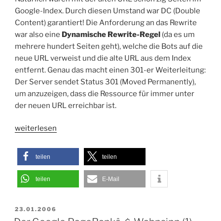
Google-Index. Durch diesen Umstand war DC (Double
Content) garantiert! Die Anforderung an das Rewrite
war also eine
Dynamische Rewrite-Regel
(da es um
mehrere hundert Seiten geht), welche die Bots auf die
neue URL verweist und die alte URL aus dem Index
entfernt. Genau das macht einen 301-er Weiterleitung:
Der Server sendet Status 301 (Moved Permanently),
um anzuzeigen, dass die Ressource für immer unter
der neuen URL erreichbar ist.
„Modrewrite
weiterlesen
und
Suchmaschinen-
teilen
teilen
Optimierung
für
teilen
E-Mail
ein
Wiki
VERÖFFENTLICHT
23.01.2006
via
AM