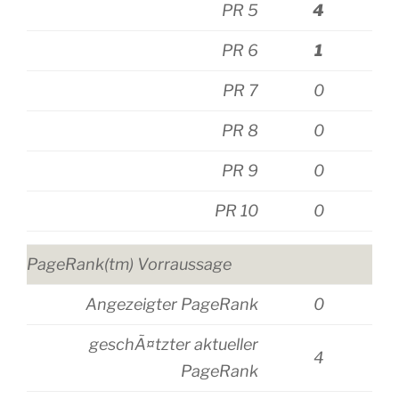
PR 5
4
PR 6
1
PR 7
0
PR 8
0
PR 9
0
PR 10
0
PageRank(tm) Vorraussage
Angezeigter PageRank
0
geschÃ¤tzter aktueller
4
PageRank