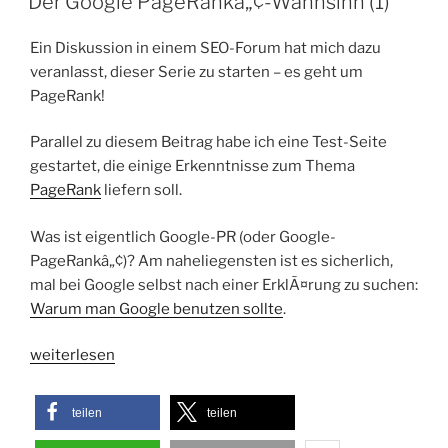
Der Google PageRankâ„¢-Wahnsinn (1)
.htaccess“
Ein Diskussion in einem SEO-Forum hat mich dazu
veranlasst, dieser Serie zu starten – es geht um
PageRank!
Parallel zu diesem Beitrag habe ich eine Test-Seite
gestartet, die einige Erkenntnisse zum Thema
PageRank
liefern soll.
Was ist eigentlich Google-PR (oder Google-
PageRankâ„¢)? Am naheliegensten ist es sicherlich,
mal bei Google selbst nach einer ErklÃ¤rung zu suchen:
Warum man Google benutzen sollte
.
„Der
weiterlesen
Google
PageRankâ„¢-
teilen
teilen
Wahnsinn