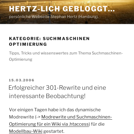
Zum
HERTZ-LICH GEBLOGGT…
Inhalt
persönliche Webseite Stephan Hertz (Hamburg).
springen
KATEGORIE:
SUCHMASCHINEN
OPTIMIERUNG
Tipps, Tricks und wissenswertes zum Thema Suchmaschinen-
Optimierung
VERÖFFENTLICHT
15.03.2006
AM
Erfolgreicher 301-Rewrite und eine
interessante Beobachtung!
Vor einigen Tagen habe ich das dynamische
Modrewrite (->
Modrewrite und Suchmaschinen-
Optimierung für ein Wiki via .htaccess
) für die
Modellbau-Wiki
gestartet.