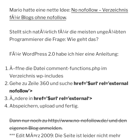
Mario hatte eine nette Idee:
No nofollow – Verzeichnis
fÃ¼r Blogs ohne nofollow
.
Stellt sich natÃ¼rlich fÃ¼r die meisten ungeÃ¼bten
Programmierer die Frage: Wie geht das?
FÃ¼r WordPress 2.0 habe ich hier eine Anleitung:
Ã–ffne die Datei comment-functions.php im
Verzeichnis wp-includes
Gehe zu Zeile 360 und suche
href=’$url‘ rel=’external
nofollow’>
Ã„ndere in
href=’$url‘
rel=’external‘
>
Abspeichern, upload und fertig.
Dann nur noch zu http://www.no-nofollow.de/ und den
eigenen Blog anmelden.
*** Edit MÃ¤rz 2009: Die Seite ist leider nicht mehr