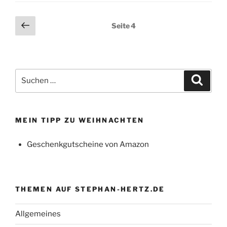
Seitennummerierung
Vorherige
Seite
4
Seite
der
Beiträge
Suchen
Suche
nach:
MEIN TIPP ZU WEIHNACHTEN
Geschenkgutscheine von Amazon
THEMEN AUF STEPHAN-HERTZ.DE
Allgemeines