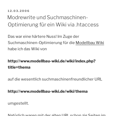
VERÖFFENTLICHT
12.03.2006
AM
Modrewrite und Suchmaschinen-
Optimierung für ein Wiki via .htaccess
Das war eine härtere Nuss! Im Zuge der
Suchmaschinen-Optimierung für die
Modellbau Wiki
habe ich das Wiki von
http://www.modellbau-wiki.de/wiki/index.php?
title=thema
auf die wesentlich suchmaschinenfreundlicher URL
http://www.modellbau-wiki.de/wiki/thema
umgestellt.
Natürlich waren mit der alten URL schon zig Seiten im