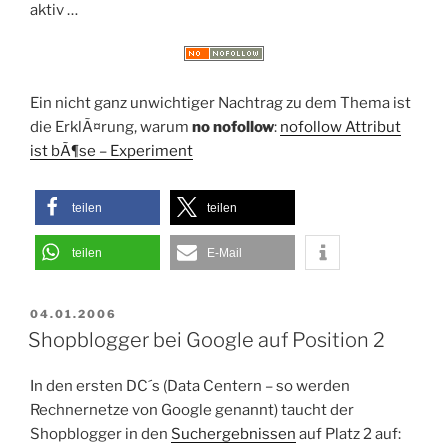
aktiv …
Ein nicht ganz unwichtiger Nachtrag zu dem Thema ist
die ErklÃ¤rung, warum
no nofollow
:
nofollow Attribut
ist bÃ¶se – Experiment
teilen
teilen
teilen
E-Mail
VERÖFFENTLICHT
04.01.2006
AM
Shopblogger bei Google auf Position 2
In den ersten DC´s (Data Centern – so werden
Rechnernetze von Google genannt) taucht der
Shopblogger in den
Suchergebnissen
auf Platz 2 auf: