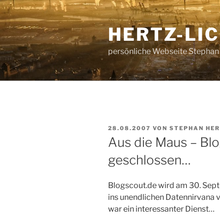
Zum
Inhalt
HERTZ-LI
springen
persönliche Webseite Stephan
VERÖFFENTLICHT
28.08.2007
VON
STEPHAN HE
AM
Aus die Maus – Blo
geschlossen…
Blogscout.de wird am 30. Sept
ins unendlichen Datennirvana v
war ein interessanter Dienst…