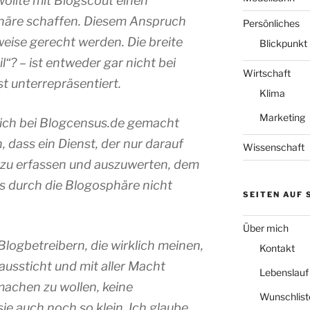
wollte mit Blogscout einen
häre schaffen. Diesem Anspruch
Persönliches
weise gerecht werden. Die breite
Blickpunkt
“? – ist entweder gar nicht bei
Wirtschaft
st unterrepräsentiert.
Klima
Marketing
 ich bei Blogcensus.de gemacht
, dass ein Dienst, der nur darauf
Wissenschaft
 zu erfassen und auszuwerten, dem
 durch die Blogosphäre nicht
SEITEN AUF
Über mich
ogbetreibern, die wirklich meinen,
Kontakt
 aussticht und mit aller Macht
Lebenslauf
achen zu wollen, keine
Wunschlist
sie auch noch so klein. Ich glaube