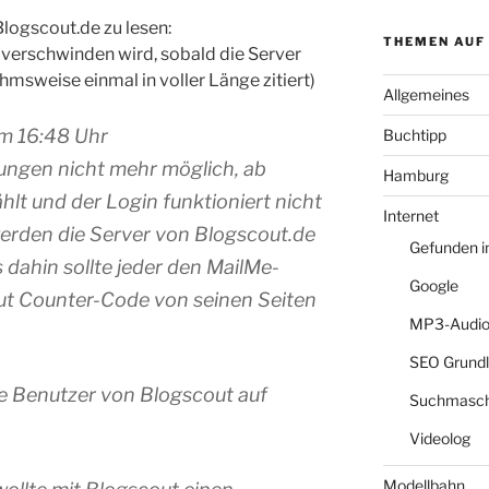
Blogscout.de zu lesen:
THEMEN AUF
 verschwinden wird, sobald die Server
ahmsweise einmal in voller Länge zitiert)
Allgemeines
m 16:48 Uhr
Buchtipp
ungen nicht mehr möglich, ab
Hamburg
hlt und der Login funktioniert nicht
Internet
rden die Server von Blogscout.de
Gefunden 
 dahin sollte jeder den MailMe-
Google
ut Counter-Code von seinen Seiten
MP3-Audio
SEO Grund
lle Benutzer von Blogscout auf
Suchmasch
Videolog
Modellbahn