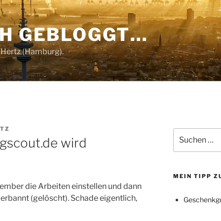
CH GEBLOGGT…
 Hertz (Hamburg).
RTZ
Suchen
gscout.de wird
nach:
MEIN TIPP 
ember die Arbeiten einstellen und dann
erbannt (gelöscht). Schade eigentlich,
Geschenkgu