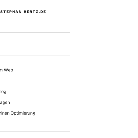
 STEPHAN-HERTZ.DE
im Web
log
lagen
inen Optimierung