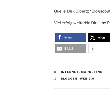
Quelle: Dirk Olbertz / Blogscou
Viel erfolg weiterhin Dirk und 
teilen
teilen
E-Mail
KATEGORIEN
INTERNET
,
MARKETING
SCHLAGWÖRTER
BLOGGEN
,
WEB 2.0