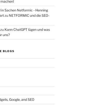
s machen!
d in Sachen Netformic - Henning
art
zu
NETFORMIC und die SEO-
zu
Kann ChatGPT lügen und was
ür uns?
E BLOGS
dgets, Google, and SEO