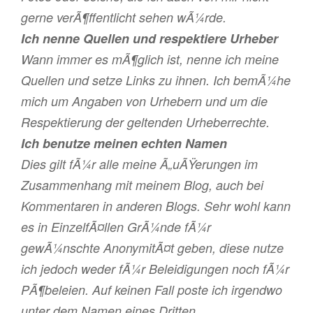
gerne verÃ¶ffentlicht sehen wÃ¼rde.
Ich nenne Quellen und respektiere Urheber
Wann immer es mÃ¶glich ist, nenne ich meine
Quellen und setze Links zu ihnen. Ich bemÃ¼he
mich um Angaben von Urhebern und um die
Respektierung der geltenden Urheberrechte.
Ich benutze meinen echten Namen
Dies gilt fÃ¼r alle meine Ã„uÃŸerungen im
Zusammenhang mit meinem Blog, auch bei
Kommentaren in anderen Blogs. Sehr wohl kann
es in EinzelfÃ¤llen GrÃ¼nde fÃ¼r
gewÃ¼nschte AnonymitÃ¤t geben, diese nutze
ich jedoch weder fÃ¼r Beleidigungen noch fÃ¼r
PÃ¶beleien. Auf keinen Fall poste ich irgendwo
unter dem Namen eines Dritten.