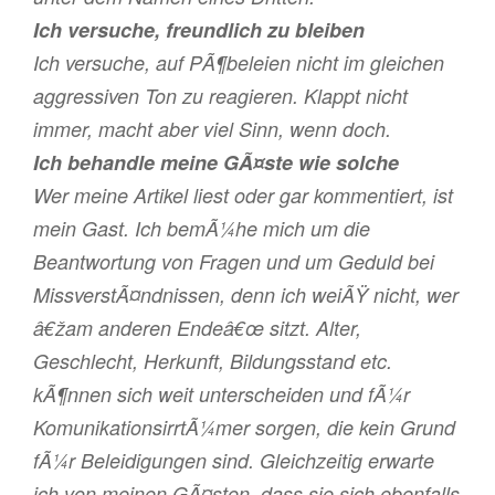
Ich versuche, freundlich zu bleiben
Ich versuche, auf PÃ¶beleien nicht im gleichen
aggressiven Ton zu reagieren. Klappt nicht
immer, macht aber viel Sinn, wenn doch.
Ich behandle meine GÃ¤ste wie solche
Wer meine Artikel liest oder gar kommentiert, ist
mein Gast. Ich bemÃ¼he mich um die
Beantwortung von Fragen und um Geduld bei
MissverstÃ¤ndnissen, denn ich weiÃŸ nicht, wer
â€žam anderen Endeâ€œ sitzt. Alter,
Geschlecht, Herkunft, Bildungsstand etc.
kÃ¶nnen sich weit unterscheiden und fÃ¼r
KomunikationsirrtÃ¼mer sorgen, die kein Grund
fÃ¼r Beleidigungen sind. Gleichzeitig erwarte
ich von meinen GÃ¤sten, dass sie sich ebenfalls