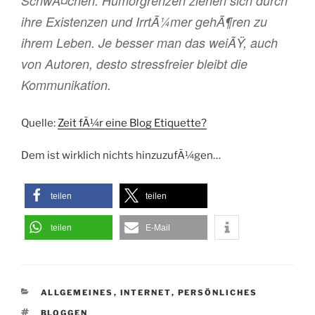
SchwÃ¤chen. Humorgrenzen ziehen sich durch
ihre Existenzen und IrrtÃ¼mer gehÃ¶ren zu
ihrem Leben. Je besser man das weiÃŸ, auch
von Autoren, desto stressfreier bleibt die
Kommunikation.
Quelle:
Zeit fÃ¼r eine Blog Etiquette?
Dem ist wirklich nichts hinzuzufÃ¼gen…
teilen
teilen
teilen
E-Mail
KATEGORIEN
ALLGEMEINES
,
INTERNET
,
PERSÖNLICHES
SCHLAGWÖRTER
BLOGGEN