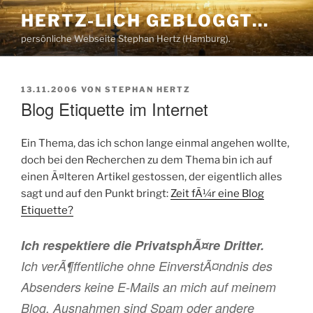
Zum
HERTZ-LICH GEBLOGGT…
Inhalt
persönliche Webseite Stephan Hertz (Hamburg).
springen
VERÖFFENTLICHT
13.11.2006
VON
STEPHAN HERTZ
AM
Blog Etiquette im Internet
Ein Thema, das ich schon lange einmal angehen wollte,
doch bei den Recherchen zu dem Thema bin ich auf
einen Ã¤lteren Artikel gestossen, der eigentlich alles
sagt und auf den Punkt bringt:
Zeit fÃ¼r eine Blog
Etiquette?
Ich respektiere die PrivatsphÃ¤re Dritter.
Ich verÃ¶ffentliche ohne EinverstÃ¤ndnis des
Absenders keine E-Mails an mich auf meinem
Blog. Ausnahmen sind Spam oder andere