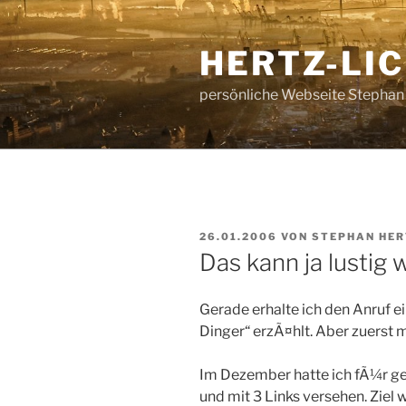
Zum
Inhalt
HERTZ-LI
springen
persönliche Webseite Stephan
VERÖFFENTLICHT
26.01.2006
VON
STEPHAN HE
AM
Das kann ja lustig
Gerade erhalte ich den Anruf ei
Dinger“ erzÃ¤hlt. Aber zuerst 
Im Dezember hatte ich fÃ¼r gen
und mit 3 Links versehen. Ziel 