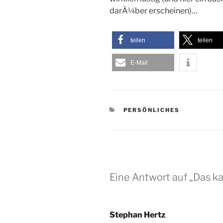
darÃ¼ber erscheinen)…
teilen
teilen
E-Mail
KATEGORIEN
PERSÖNLICHES
Eine Antwort auf „Das ka
Stephan Hertz