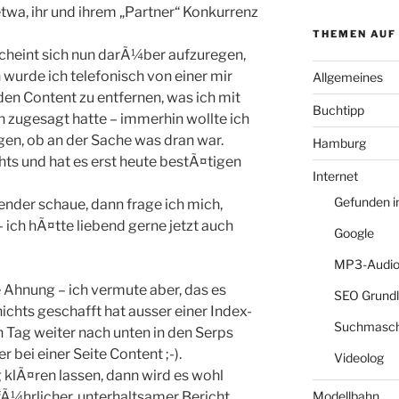
 etwa, ihr und ihrem „Partner“ Konkurrenz
THEMEN AUF
scheint sich nun darÃ¼ber aufzuregen,
n wurde ich telefonisch von einer mir
Allgemeines
en Content zu entfernen, was ich mit
Buchtipp
 zugesagt hatte – immerhin wollte ich
n, ob an der Sache was dran war.
Hamburg
ts und hat es erst heute bestÃ¤tigen
Internet
Gefunden 
nder schaue, dann frage ich mich,
 ich hÃ¤tte liebend gerne jetzt auch
Google
MP3-Audio
 Ahnung – ich vermute aber, das es
SEO Grund
nichts geschafft hat ausser einer Index-
Suchmasch
en Tag weiter nach unten in den Serps
 bei einer Seite Content ;-).
Videolog
g klÃ¤ren lassen, dann wird es wohl
usfÃ¼hrlicher, unterhaltsamer Bericht
Modellbahn