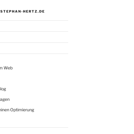
 STEPHAN-HERTZ.DE
im Web
log
lagen
inen Optimierung