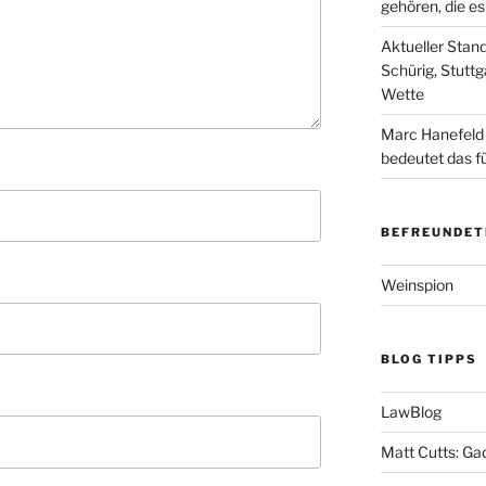
gehören, die e
Aktueller Stan
Schürig, Stuttg
Wette
Marc Hanefeld
bedeutet das f
BEFREUNDET
Weinspion
BLOG TIPPS
LawBlog
Matt Cutts: Ga