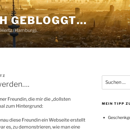
CH GEBLOGGT…
 Hertz (Hamburg).
RTZ
Suchen
 werden….
nach:
ner Freundin, die mir die „dollsten
MEIN TIPP 
mal zum Hintergrund:
Geschenkgu
au diese Freundin ein Webseite erstellt
war es, zu demonstrieren, wie man eine