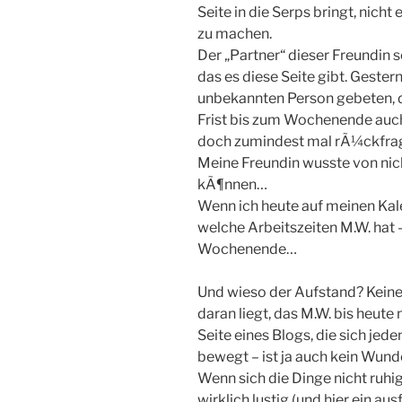
Seite in die Serps bringt, nicht
zu machen.
Der „Partner“ dieser Freundin 
das es diese Seite gibt. Gester
unbekannten Person gebeten, d
Frist bis zum Wochenende auch
doch zumindest mal rÃ¼ckfrage
Meine Freundin wusste von nich
kÃ¶nnen…
Wenn ich heute auf meinen Kale
welche Arbeitszeiten M.W. hat –
Wochenende…
Und wieso der Aufstand? Keine
daran liegt, das M.W. bis heute 
Seite eines Blogs, die sich jed
bewegt – ist ja auch kein Wunder
Wenn sich die Dinge nicht ruhi
wirklich lustig (und hier ein a