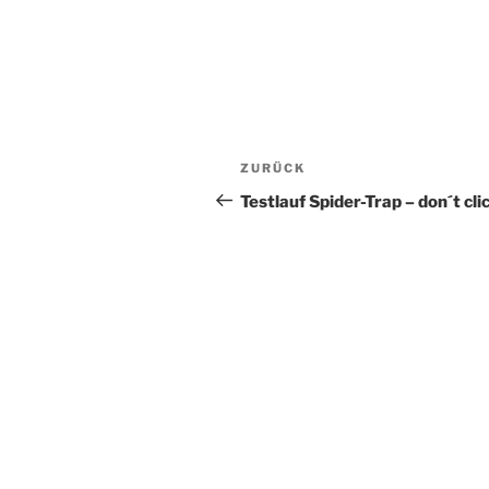
Beitragsnavigation
Vorheriger
ZURÜCK
Beitrag
Testlauf Spider-Trap – don´t clic