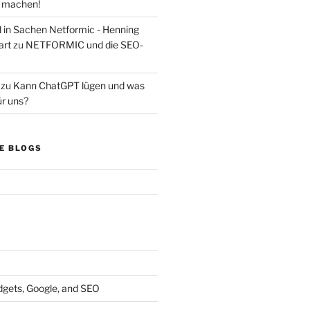
s machen!
d in Sachen Netformic - Henning
art
zu
NETFORMIC und die SEO-
zu
Kann ChatGPT lügen und was
ür uns?
E BLOGS
dgets, Google, and SEO