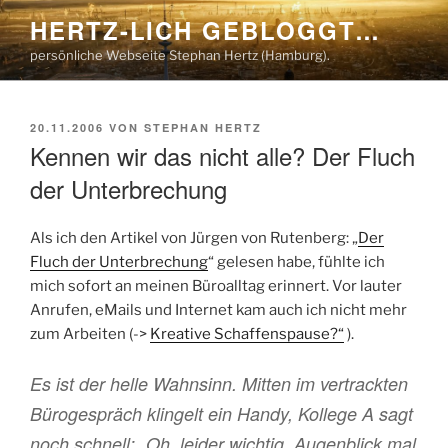
Zum
HERTZ-LICH GEBLOGGT…
Inhalt
persönliche Webseite Stephan Hertz (Hamburg).
springen
VERÖFFENTLICHT
20.11.2006
VON
STEPHAN HERTZ
AM
Kennen wir das nicht alle? Der Fluch
der Unterbrechung
Als ich den Artikel von Jürgen von Rutenberg: „
Der
Fluch der Unterbrechung
“ gelesen habe, fühlte ich
mich sofort an meinen Büroalltag erinnert. Vor lauter
Anrufen, eMails und Internet kam auch ich nicht mehr
zum Arbeiten (->
Kreative Schaffenspause?“
).
Es ist der helle Wahnsinn. Mitten im vertrackten
Bürogespräch klingelt ein Handy, Kollege A sagt
noch schnell: „Oh, leider wichtig, Augenblick mal