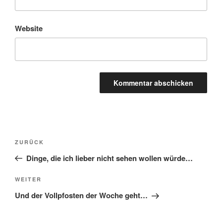
Website
Beitragsnavigation
Vorheriger
ZURÜCK
Beitrag
Dinge, die ich lieber nicht sehen wollen würde…
Nächster
WEITER
Beitrag
Und der Vollpfosten der Woche geht…