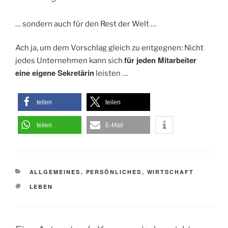
… sondern auch für den Rest der Welt …
Ach ja, um dem Vorschlag gleich zu entgegnen: Nicht
für jeden Mitarbeiter
jedes Unternehmen kann sich
eine eigene Sekretärin
leisten …
teilen
teilen
teilen
E-Mail
KATEGORIEN
ALLGEMEINES
,
PERSÖNLICHES
,
WIRTSCHAFT
SCHLAGWÖRTER
LEBEN