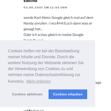
sascha
03.08.2007 UM 12:56 UHR
werde Karl-Heinz Google gleich mal auf dem
Handy anrufen :-) erzÃ¤hl Euch dann was er
gesagt hat…
Oder ich schau gleich in meine Google
Kristallkugel….
Cookies helfen mir bei der Bereitstellung
meiner Inhalte und Dienste. Durch die
weitere Nutzung der Webseite stimmen Sie
Alessandro
der Verwendung von Cookies zu und
05.08.2007 UM 07:06 UHR
nehmen meine Datenschutzerklärung zur
Kenntnis.
Mehr erfahren
Na ich bin gespannt was sich die nÃ¤chsten Tage
da tun wird,… ein Freund hatte bei seiner Seite
PR5, nun seit Jommla
Cookies ablehnen
Cookies erlauben
, sprich weinigen Tagen hat er plÃ¶tzl. 0 – wir
wissen nun nicht ob es bleibt, oder was da
plÃ¶tzlich ist…