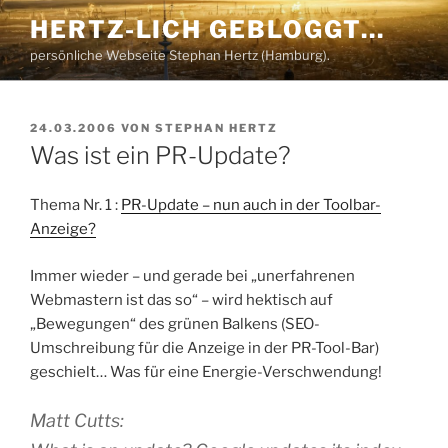
Zum
HERTZ-LICH GEBLOGGT…
Inhalt
persönliche Webseite Stephan Hertz (Hamburg).
springen
VERÖFFENTLICHT
24.03.2006
VON
STEPHAN HERTZ
AM
Was ist ein PR-Update?
Thema Nr. 1 :
PR-Update – nun auch in der Toolbar-
Anzeige?
Immer wieder – und gerade bei „unerfahrenen
Webmastern ist das so“ – wird hektisch auf
„Bewegungen“ des grünen Balkens (SEO-
Umschreibung für die Anzeige in der PR-Tool-Bar)
geschielt… Was für eine Energie-Verschwendung!
Matt Cutts: