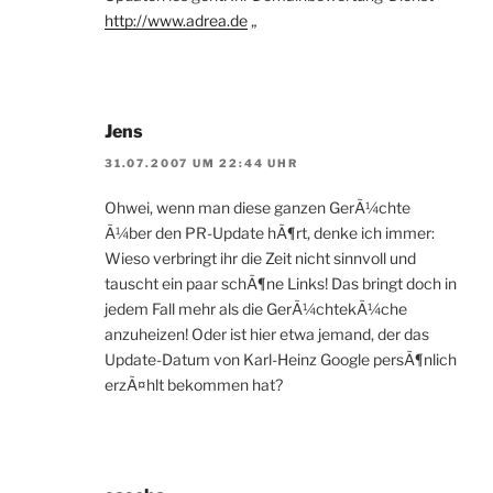
http://www.adrea.de
„
Jens
31.07.2007 UM 22:44 UHR
Ohwei, wenn man diese ganzen GerÃ¼chte
Ã¼ber den PR-Update hÃ¶rt, denke ich immer:
Wieso verbringt ihr die Zeit nicht sinnvoll und
tauscht ein paar schÃ¶ne Links! Das bringt doch in
jedem Fall mehr als die GerÃ¼chtekÃ¼che
anzuheizen! Oder ist hier etwa jemand, der das
Update-Datum von Karl-Heinz Google persÃ¶nlich
erzÃ¤hlt bekommen hat?