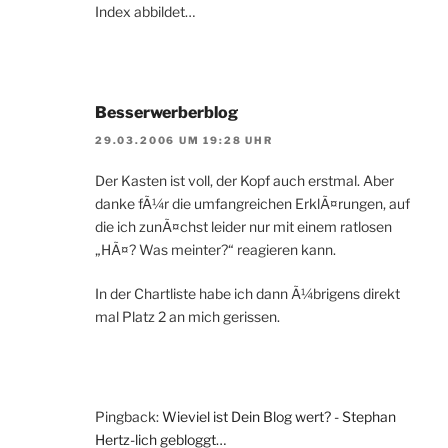
Index abbildet…
Besserwerberblog
29.03.2006 UM 19:28 UHR
Der Kasten ist voll, der Kopf auch erstmal. Aber
danke fÃ¼r die umfangreichen ErklÃ¤rungen, auf
die ich zunÃ¤chst leider nur mit einem ratlosen
„HÃ¤? Was meinter?“ reagieren kann.
In der Chartliste habe ich dann Ã¼brigens direkt
mal Platz 2 an mich gerissen.
Pingback:
Wieviel ist Dein Blog wert? - Stephan
Hertz-lich gebloggt…