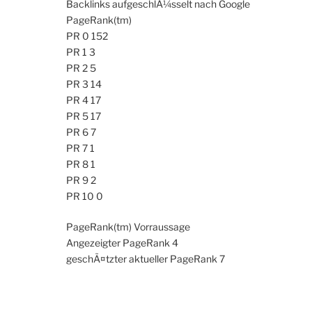
Backlinks aufgeschlÃ¼sselt nach Google
PageRank(tm)
PR 0 152
PR 1 3
PR 2 5
PR 3 14
PR 4 17
PR 5 17
PR 6 7
PR 7 1
PR 8 1
PR 9 2
PR 10 0
PageRank(tm) Vorraussage
Angezeigter PageRank 4
geschÃ¤tzter aktueller PageRank 7