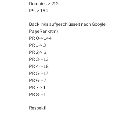
Domains-> 212
IPs-> 154
Backlinks aufgeschlüsselt nach Google
PageRank(tm)
PR 0-> 144
PR 1-> 3
PR 2-> 6
PR 3-> 13
PR 4-> 18
PR 5-> 17
PR 6-> 7
PR 7-> 1
PR 8-> 1
Respekt!