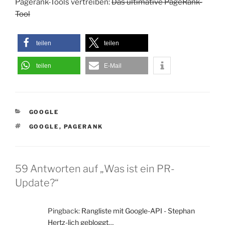
Pagerank-Tools vertreiben:
Das ultimative PageRank-
Tool
teilen
teilen
teilen
E-Mail
KATEGORIEN
GOOGLE
SCHLAGWÖRTER
GOOGLE
,
PAGERANK
59 Antworten auf „Was ist ein PR-
Update?“
Pingback:
Rangliste mit Google-API - Stephan
Hertz-lich gebloggt…