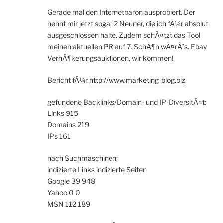
Gerade mal den Internetbaron ausprobiert. Der
nennt mir jetzt sogar 2 Neuner, die ich fÃ¼r absolut
ausgeschlossen halte. Zudem schÃ¤tzt das Tool
meinen aktuellen PR auf 7. SchÃ¶n wÃ¤rÂ´s. Ebay
VerhÃ¶kerungsauktionen, wir kommen!
Bericht fÃ¼r
http://www.marketing-blog.biz
gefundene Backlinks/Domain- und IP-DiversitÃ¤t:
Links 915
Domains 219
IPs 161
nach Suchmaschinen:
indizierte Links indizierte Seiten
Google 39 948
Yahoo 0 0
MSN 112 189