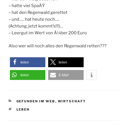
– hatte viel SpaÃŸ
– hat den Regenwald gerettet
– und….. hat heute noch….
(Achtung, jetzt kommt’s!!!)…
– Leergut im Wert von Ã¼ber 200 Euro
Also wer will noch alles den Regenwald retten???
teilen
teilen
teilen
E-Mail
KATEGORIEN
GEFUNDEN IM WEB
,
WIRTSCHAFT
SCHLAGWÖRTER
LEBEN