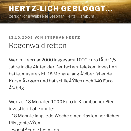
Zum
HERTZ-LICH GEBLOGGT…
Inhalt
persönliche Webseite Stephan Hertz (Hamburg).
springen
VERÖFFENTLICHT
13.10.2008
VON
STEPHAN HERTZ
AM
Regenwald retten
Wer im Februar 2000 insgesamt 1000 Euro fÃ¼r 1,5
Jahre in die Aktien der Deutschen Telekom investiert
hatte, musste sich 18 Monate lang Ã¼ber fallende
Kurse Ã¤rgern und hat schlieÃŸlich noch 140 Euro
Ã¼brig.
Wer vor 18 Monaten 1000 Euro in Krombacher Bier
investiert hat, konnte:
– 18 Monate lang jede Woche einen Kasten herrliches
Pils genieÃŸen
– war stÃ¤ndig besoffen