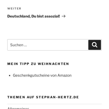
Nächster
WEITER
Beitrag
Deutschland, Du bist assozial!
Suchen
Suche
nach:
MEIN TIPP ZU WEIHNACHTEN
Geschenkgutscheine von Amazon
THEMEN AUF STEPHAN-HERTZ.DE
Allgemeines