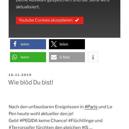
aktualisiert.
Youtube Cockies akzeptieren
teilen
teilen
teilen
E-Mail
VERÖFFENTLICHT
16.11.2015
AM
Wie blöd Du bist!
Nach den unfassbaren Ereignissen in
#Paris
und Le
Pen heute wohl aktueller den je!
Gebt #PEGIDA keine Chance! #Flüchtlinge und
#Terroropfer fürchten den gleichen #IS …