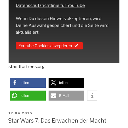
Datenschutzrichtlinie für YouTube
Wenn Du diesen Hinweis akzeptieren, wird
Deine Auswahl gespeichert und die Seite wird
aktualisiert.
Youtube Cockies akzeptieren
standfortrees.org
teilen
teilen
teilen
E-Mail
VERÖFFENTLICHT
17.04.2015
AM
Star Wars 7: Das Erwachen der Macht