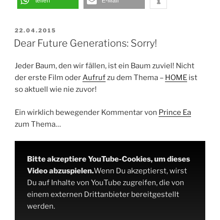
teilen
E-Mail
VERÖFFENTLICHT
22.04.2015
AM
Dear Future Generations: Sorry!
Jeder Baum, den wir fällen, ist ein Baum zuviel! Nicht
der erste Film oder
Aufruf
zu dem Thema –
HOME
ist
so aktuell wie nie zuvor!
Ein wirklich bewegender Kommentar von
Prince Ea
zum Thema…
Bitte akzeptiere YouTube-Cookies, um dieses
Video abzuspielen.
Wenn Du akzeptierst, wirst
Du auf Inhalte von YouTube zugreifen, die von
einem externen Drittanbieter bereitgestellt
werden.