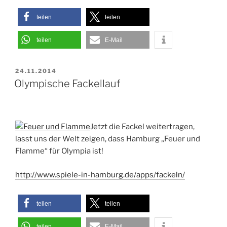
teilen
teilen
teilen
E-Mail
VERÖFFENTLICHT
24.11.2014
AM
Olympische Fackellauf
Jetzt die Fackel weitertragen,
lasst uns der Welt zeigen, dass Hamburg „Feuer und
Flamme“ für Olympia ist!
http://www.spiele-in-hamburg.de/apps/fackeln/
teilen
teilen
teilen
E-Mail