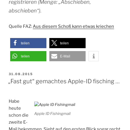
registrieren (Menge: „Abschieben,
abschieben“).
Quelle FAZ:
Aus diesem Schoß kann etwas kriechen
teilen
teilen
teilen
E-Mail
VERÖFFENTLICHT
31.08.2015
AM
„Fast gut“ gemachtes Apple-ID fisching …
Habe
heute
Apple ID Fishingmail
schon die
zweite E-
Mail bekommen. Sieht auf den ersten Blick sogar recht