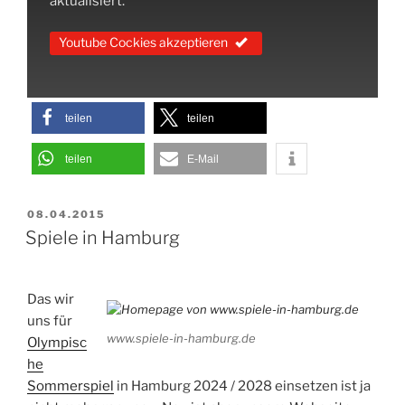
aktualisiert.
Youtube Cockies akzeptieren
teilen
teilen
teilen
E-Mail
VERÖFFENTLICHT
08.04.2015
AM
Spiele in Hamburg
Das wir
uns für
www.spiele-in-hamburg.de
Olympisc
he
Sommerspiel
in Hamburg 2024 / 2028 einsetzen ist ja