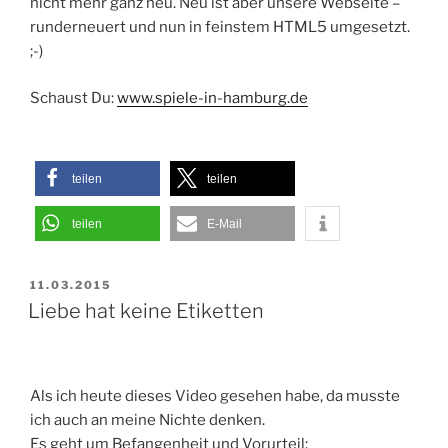
nicht mehr ganz neu. Neu ist aber unsere Webseite –
runderneuert und nun in feinstem HTML5 umgesetzt.
;-)
Schaust Du:
www.spiele-in-hamburg.de
teilen
teilen
teilen
E-Mail
VERÖFFENTLICHT
11.03.2015
AM
Liebe hat keine Etiketten
Als ich heute dieses Video gesehen habe, da musste
ich auch an meine Nichte denken.
Es geht um Befangenheit und Vorurteil: