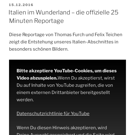
VERÖFFENTLICHT
15.12.2016
AM
Italien im Wunderland – die offizielle 25
Minuten Reportage
Diese Reportage von Thomas Furch und Felix Teichen
zeigt die Entstehung unseres Italien-Abschnittes in
besonders schönen Bildern.
Bitte akzeptiere YouTube-Cookies, um dieses
Video abzuspielen.
Wenn Du akzeptierst, wirst
Du auf Inhalte von YouTube zugreifen, die von
einem externen Drittanbieter bereitgestellt
werden.
Datenschutzrichtlinie für YouTube
Wenn Du diesen Hinweis akzeptieren, wird
Deine Auswahl gespeichert und die Seite wird