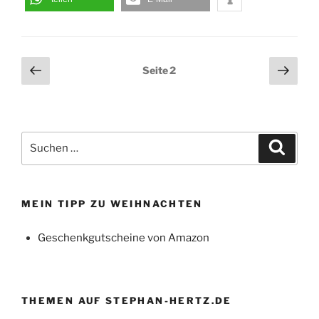
Seitennummerierung
Vorherige
Näch
Seite
2
Seite
Seit
der
Beiträge
Suchen
Suche
nach:
MEIN TIPP ZU WEIHNACHTEN
Geschenkgutscheine von Amazon
THEMEN AUF STEPHAN-HERTZ.DE