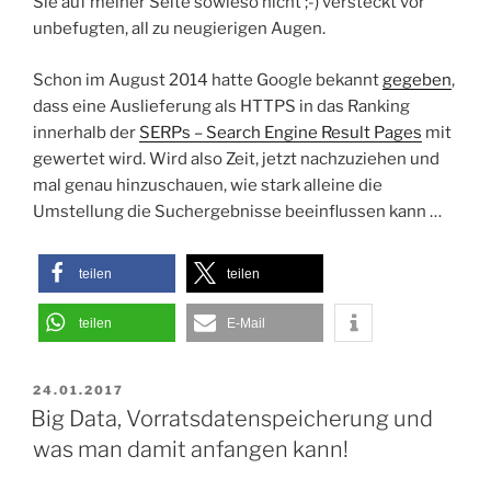
Sie auf meiner Seite sowieso nicht ;-) versteckt vor
unbefugten, all zu neugierigen Augen.
Schon im August 2014 hatte Google bekannt
gegeben
,
dass eine Auslieferung als HTTPS in das Ranking
innerhalb der
SERPs – Search Engine Result Pages
mit
gewertet wird. Wird also Zeit, jetzt nachzuziehen und
mal genau hinzuschauen, wie stark alleine die
Umstellung die Suchergebnisse beeinflussen kann …
teilen
teilen
teilen
E-Mail
VERÖFFENTLICHT
24.01.2017
AM
Big Data, Vorratsdatenspeicherung und
was man damit anfangen kann!