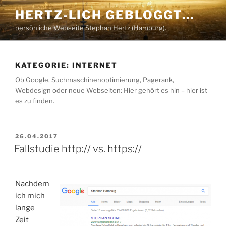
Zum
HERTZ-LICH GEBLOGGT…
Inhalt
persönliche Webseite Stephan Hertz (Hamburg).
springen
KATEGORIE:
INTERNET
Ob Google, Suchmaschinenoptimierung, Pagerank,
Webdesign oder neue Webseiten: Hier gehört es hin – hier ist
es zu finden.
VERÖFFENTLICHT
26.04.2017
AM
Fallstudie http:// vs. https://
Nachdem
ich mich
lange
Zeit