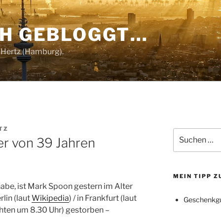
CH GEBLOGGT…
 Hertz (Hamburg).
TZ
Suchen
er von 39 Jahren
nach:
MEIN TIPP 
abe, ist Mark Spoon gestern im Alter
lin (laut
Wikipedia
) / in Frankfurt (laut
Geschenkgu
hten um 8.30 Uhr) gestorben –