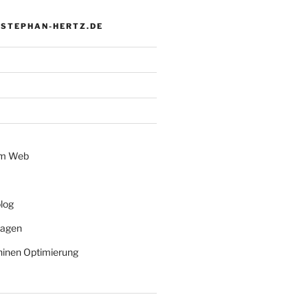
 STEPHAN-HERTZ.DE
im Web
log
lagen
inen Optimierung