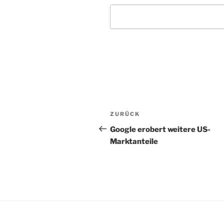
Beitragsnavigation
Vorheriger
ZURÜCK
Beitrag
Google erobert weitere US-
Marktanteile