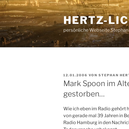
Zum
Inhalt
HERTZ-LI
springen
persönliche Webseite Stephan
VERÖFFENTLICHT
12.01.2006
VON
STEPHAN HER
AM
Mark Spoon im Alt
gestorben…
Wie ich eben im Radio gehört h
von gerade mal 39 Jahren in Ber
Radio Hamburg in den Nachric