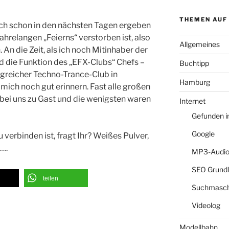
THEMEN AUF
sich schon in den nächsten Tagen ergeben
jahrelangen „Feierns“ verstorben ist, also
Allgemeines
An die Zeit, als ich noch Mitinhaber der
 die Funktion des „EFX-Clubs“ Chefs –
Buchtipp
olgreicher Techno-Trance-Club in
Hamburg
mich noch gut erinnern. Fast alle großen
bei uns zu Gast und die wenigsten waren
Internet
Gefunden 
Google
 verbinden ist, fragt Ihr? Weißes Pulver,
….
MP3-Audio
SEO Grund
teilen
Suchmasch
Videolog
Modellbahn