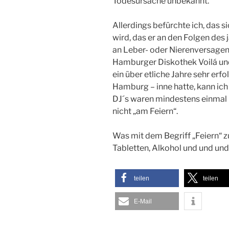
Todesursache unbekannt.
Allerdings befürchte ich, das 
wird, das er an den Folgen des 
an Leber- oder Nierenversagen. 
Hamburger Diskothek Voilá und
ein über etliche Jahre sehr erf
Hamburg – inne hatte, kann ich 
DJ´s waren mindestens einmal 
nicht „am Feiern“.
Was mit dem Begriff „Feiern“ zu
Tabletten, Alkohol und und und
teilen
teilen
E-Mail