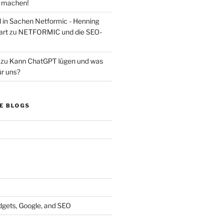
s machen!
d in Sachen Netformic - Henning
art
zu
NETFORMIC und die SEO-
zu
Kann ChatGPT lügen und was
ür uns?
E BLOGS
dgets, Google, and SEO