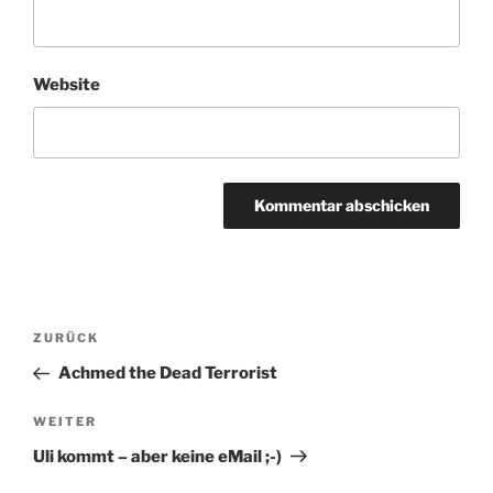
Website
Beitragsnavigation
Vorheriger
ZURÜCK
Beitrag
Achmed the Dead Terrorist
Nächster
WEITER
Beitrag
Uli kommt – aber keine eMail ;-)