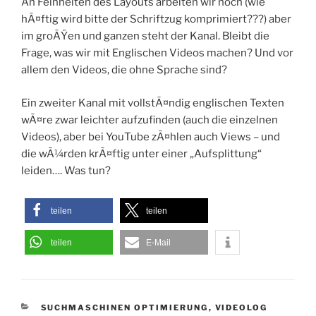
An Feinheiten des Layouts arbeiten wir noch (wie
hÃ¤ftig wird bitte der Schriftzug komprimiert???) aber
im groÃŸen und ganzen steht der Kanal. Bleibt die
Frage, was wir mit Englischen Videos machen? Und vor
allem den Videos, die ohne Sprache sind?
Ein zweiter Kanal mit vollstÃ¤ndig englischen Texten
wÃ¤re zwar leichter aufzufinden (auch die einzelnen
Videos), aber bei YouTube zÃ¤hlen auch Views – und
die wÃ¼rden krÃ¤ftig unter einer „Aufsplittung“
leiden…. Was tun?
teilen
teilen
teilen
E-Mail
KATEGORIEN
SUCHMASCHINEN OPTIMIERUNG
,
VIDEOLOG