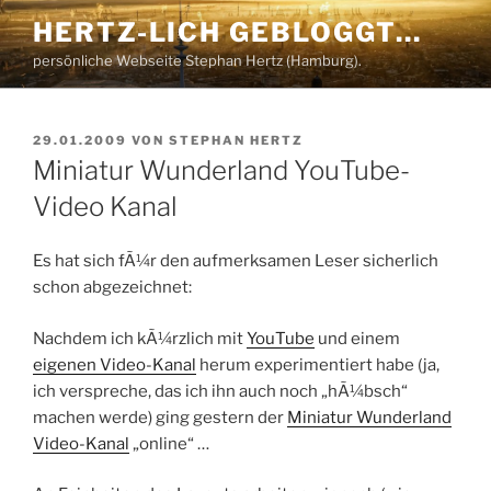
Zum
HERTZ-LICH GEBLOGGT…
Inhalt
persönliche Webseite Stephan Hertz (Hamburg).
springen
VERÖFFENTLICHT
29.01.2009
VON
STEPHAN HERTZ
AM
Miniatur Wunderland YouTube-
Video Kanal
Es hat sich fÃ¼r den aufmerksamen Leser sicherlich
schon abgezeichnet:
Nachdem ich kÃ¼rzlich mit
YouTube
und einem
eigenen Video-Kanal
herum experimentiert habe (ja,
ich verspreche, das ich ihn auch noch „hÃ¼bsch“
machen werde) ging gestern der
Miniatur Wunderland
Video-Kanal
„online“ …