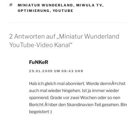
SCHLAGWÖRTER
MINIATUR WUNDERLAND
,
MIWULA TV
,
OPTIMIERUNG
,
YOUTUBE
2 Antworten auf „Miniatur Wunderland
YouTube-Video Kanal“
FuNKeR
29.01.2009 UM 08:43 UHR
Hab ich gleich mal abonniert. Werde demnÃ¤chst
auch mal wieder hingehen. Ist ja immer wieder
spannend. Grade vor zwei Wochen oder so nen
Bericht Ã¼ber den Skandinavien-Teil gesehen. Bin
begeistert :)