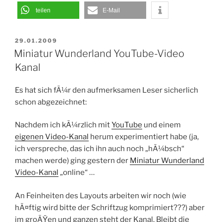
teilen
E-Mail
VERÖFFENTLICHT
29.01.2009
AM
Miniatur Wunderland YouTube-Video
Kanal
Es hat sich fÃ¼r den aufmerksamen Leser sicherlich
schon abgezeichnet:
Nachdem ich kÃ¼rzlich mit
YouTube
und einem
eigenen Video-Kanal
herum experimentiert habe (ja,
ich verspreche, das ich ihn auch noch „hÃ¼bsch“
machen werde) ging gestern der
Miniatur Wunderland
Video-Kanal
„online“ …
An Feinheiten des Layouts arbeiten wir noch (wie
hÃ¤ftig wird bitte der Schriftzug komprimiert???) aber
im groÃŸen und ganzen steht der Kanal. Bleibt die