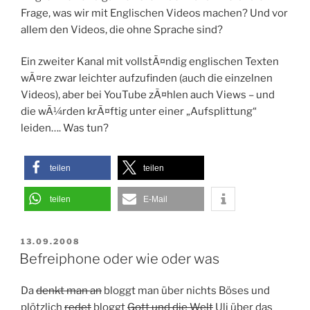
Frage, was wir mit Englischen Videos machen? Und vor
allem den Videos, die ohne Sprache sind?
Ein zweiter Kanal mit vollstÃ¤ndig englischen Texten
wÃ¤re zwar leichter aufzufinden (auch die einzelnen
Videos), aber bei YouTube zÃ¤hlen auch Views – und
die wÃ¼rden krÃ¤ftig unter einer „Aufsplittung“
leiden…. Was tun?
teilen
teilen
teilen
E-Mail
VERÖFFENTLICHT
13.09.2008
AM
Befreiphone oder wie oder was
Da
denkt man an
bloggt man über nichts Böses und
plötzlich
redet
bloggt
Gott und die Welt
Uli über das