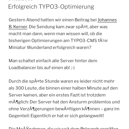
AM
Erfolgreich TYPO3-Optimierung
Gestern Abend hatten wir einen Beitrag bei
Johannes
B. Kerner
. Die Sendung kam zwar spÃ¤t, aber was
macht man dann, wenn man wissen will, ob die
bisherigen Optimierungen am TYPO3-CMS fÃ¼r
Miniatur Wunderland erfolgreich waren?
Man schaltet einfach alle Server hinter dem
Loadbalancer bis auf einen ab! ;-)
Durch die spÃ¤te Stunde waren es leider nicht mehr
als 300 Leute, die binnen einer halben Minute auf den
Server kamen, aber ein erstes Fazit ist trotzdem
mÃ¶glich: Der Server hat den Ansturm problemlos und
ohne VerzÃ¶gerungen bewÃ¤ltigen kÃ¶nnen – ganz im
Gegenteil: Eigentlich er hat er sich gelangweilt!