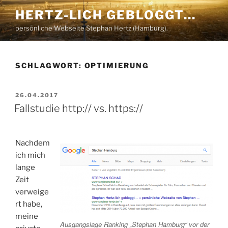
Zum
HERTZ-LICH GEBLOGGT…
Inhalt
persönliche Webseite Stephan Hertz (Hamburg).
springen
SCHLAGWORT:
OPTIMIERUNG
VERÖFFENTLICHT
26.04.2017
AM
Fallstudie http:// vs. https://
Nachdem
ich mich
lange
Zeit
verweige
rt habe,
meine
Ausgangslage Ranking „Stephan Hamburg“ vor der