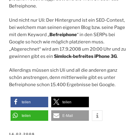
Befreiphone.
Und nicht nur Uli: Der Hintergrund ist ein SEO-Contest,
bei welchem man seinen eigenen Blog bzw. seine Page
mit dem Keyword „
Befreiphone
“ in den SERPs bei
Google so hoch wie möglich platzieren muss.
„Abgerechnet“ wird am 17.9.2008 um 20:00 Uhr und zu
gewinnen gibt es ein
Simlock-befreites iPhone 3G
.
Allerdings müssen sich Uli und all die anderen ganz
schön anstrengen, denn mittlerweile gibt es unter
Befreiphone schon 15.400 Ergebnisse bei Google.
teilen
teilen
teilen
E-Mail
VERÖFFENTLICHT
14.02.2008