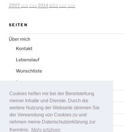
2007
2014
2012
2016
1986
2020
2028
SEITEN
Über mich
Kontakt
Lebenslauf
Wunschliste
Impressum
Cookies helfen mir bei der Bereitstellung
Datenschutz
meiner Inhalte und Dienste. Durch die
Tag-Liste
weitere Nutzung der Webseite stimmen Sie
der Verwendung von Cookies zu und
Sitemap
nehmen meine Datenschutzerklärung zur
Kenntnis.
Mehr erfahren