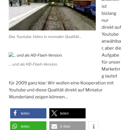
ist
bislang
nur
direkt auf
Youtube
Das Youtube Video in normaler Qualität...
anwählba
r, aber die
Aufgabe
für unser
... und als HD-Flash-Version.
Marketin
g lautet
für 2009 ganz klar: Wir wollen eine Kooperation mit
Youtube und diese Qualität direkt auf Miniatur
Wunderland zeigen können…
teilen
teilen
teilen
E-Mail