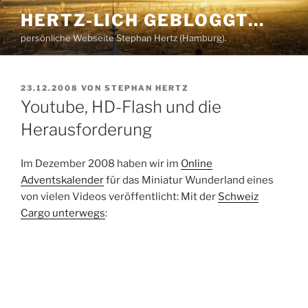
Zum
HERTZ-LICH GEBLOGGT…
Inhalt
persönliche Webseite Stephan Hertz (Hamburg).
springen
VERÖFFENTLICHT
23.12.2008
VON
STEPHAN HERTZ
AM
Youtube, HD-Flash und die
Herausforderung
Im Dezember 2008 haben wir im
Online
Adventskalender
für das Miniatur Wunderland eines
von vielen Videos veröffentlicht: Mit der
Schweiz
Cargo unterwegs
: