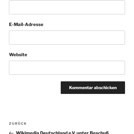
E-Mail-Adresse
Website
Beitragsnavigation
Vorheriger
ZURÜCK
Beitrag
Wikimedia Deutschland e.V. unter Beschuß