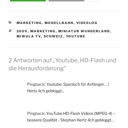
KATEGORIEN
MARKETING
,
MODELLBAHN
,
VIDEOLOG
SCHLAGWÖRTER
2009
,
MARKETING
,
MINIATUR WUNDERLAND
,
MIWULA TV
,
SCHWEIZ
,
YOUTUBE
2 Antworten auf „Youtube, HD-Flash und
die Herausforderung“
Pingback:
Youtube: Spanisch für Anfänger… |
Hertz-lich gebloggt...
Pingback:
YouTube HD-Flash Videos (MPEG-4) –
bessere Qualität - Stephan Hertz-lich gebloggt…