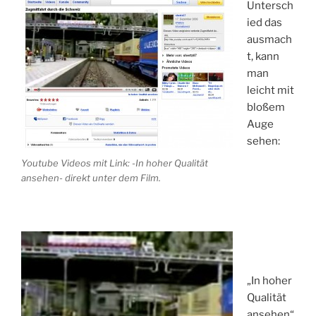
Untersch
ied das
ausmach
t, kann
man
leicht mit
bloßem
Auge
sehen:
Youtube Videos mit Link: -In hoher Qualität
ansehen- direkt unter dem Film.
„In hoher
Qualität
ansehen“