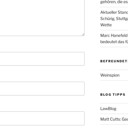
gehören, die e
Aktueller Stan
Schürig, Stuttg
Wette
Marc Hanefeld
bedeutet das f
BEFREUNDET
Weinspion
BLOG TIPPS
LawBlog
Matt Cutts: Ga