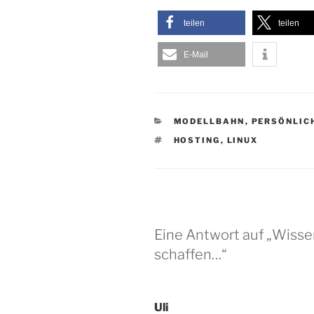
teilen
teilen
E-Mail
KATEGORIEN
MODELLBAHN
,
PERSÖNLIC
SCHLAGWÖRTER
HOSTING
,
LINUX
Eine Antwort auf „Wisse
schaffen…“
Uli