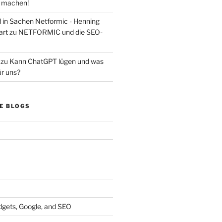
s machen!
d in Sachen Netformic - Henning
art
zu
NETFORMIC und die SEO-
zu
Kann ChatGPT lügen und was
ür uns?
E BLOGS
dgets, Google, and SEO