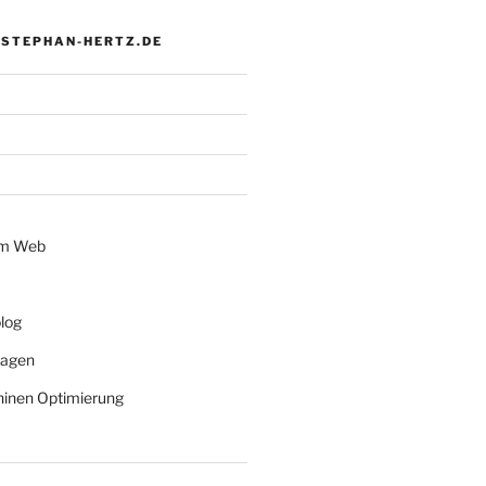
 STEPHAN-HERTZ.DE
im Web
log
lagen
inen Optimierung