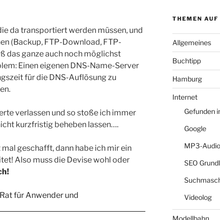
THEMEN AUF
 die da transportiert werden müssen, und
ehen (Backup, FTP-Download, FTP-
Allgemeines
uß das ganze auch noch möglichst
Buchtipp
oblem: Einen eigenen DNS-Name-Server
ngszeit für die DNS-Auflösung zu
Hamburg
en.
Internet
Gefunden 
erte verlassen und so stoße ich immer
icht kurzfristig beheben lassen….
Google
MP3-Audio
st mal geschafft, dann habe ich mir ein
tet! Also muss die Devise wohl oder
SEO Grund
ch!
Suchmasch
Videolog
Modellbahn