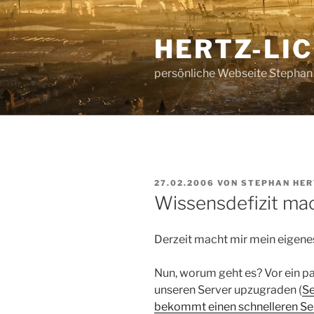
Zum
Inhalt
HERTZ-LI
springen
persönliche Webseite Stephan
VERÖFFENTLICHT
27.02.2006
VON
STEPHAN HE
AM
Wissensdefizit ma
Derzeit macht mir mein eigen
Nun, worum geht es? Vor ein p
unseren Server upzugraden (
Se
bekommt einen schnelleren Se