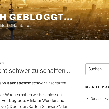
CH GEBLOGGT…
 Hertz (Hamburg).
RTZ
Suchen
cht schwer zu schaffen…
nach:
es
Wissensdefizit
schwer zu schaffen.
MEIN TIPP 
aar Wochen haben wir beschlossen,
Geschenkgu
rver-Upgrade: Miniatur Wunderland
rver
). Doch der „Ratten-Schwanz“, der