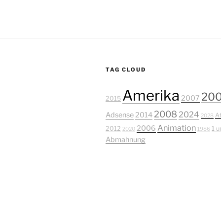
TAG CLOUD
Amerika
20
2007
2015
2008
2024
Adsense
2014
Af
2028
Animation
2006
2012
1 u
2020
1986
Abmahnung