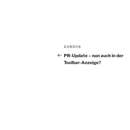
Beitragsnavigation
Vorheriger
ZURÜCK
Beitrag
PR-Update – nun auch in der
Toolbar-Anzeige?