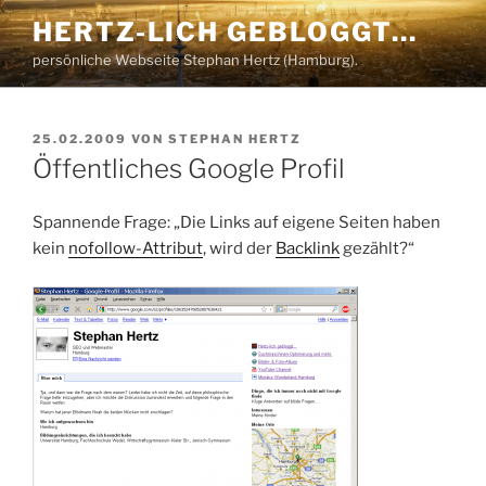
Zum
HERTZ-LICH GEBLOGGT…
Inhalt
persönliche Webseite Stephan Hertz (Hamburg).
springen
VERÖFFENTLICHT
25.02.2009
VON
STEPHAN HERTZ
AM
Öffentliches Google Profil
Spannende Frage: „Die Links auf eigene Seiten haben
kein
nofollow-Attribut
, wird der
Backlink
gezählt?“