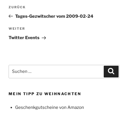
Beitragsnavigation
Vorheriger
ZURÜCK
Beitrag
Tages-Gezwitscher vom 2009-02-24
Nächster
WEITER
Beitrag
Twitter Events
Suchen
Suche
nach:
MEIN TIPP ZU WEIHNACHTEN
Geschenkgutscheine von Amazon