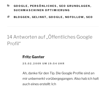
KATEGORIEN
GOOGLE
,
PERSÖNLICHES
,
SEO GRUNDLAGEN
,
SUCHMASCHINEN OPTIMIERUNG
SCHLAGWÖRTER
BLOGGEN
,
GELINKT
,
GOOGLE
,
NOFOLLOW
,
SEO
14 Antworten auf „Öffentliches Google
Profil“
Fritz Ganter
25.02.2009 UM 19:54 UHR
Ah, danke für den Tip. Die Google Profile sind an
mir unbemerkt vorübergegangen. Also hab ich halt
auch eines erstellt: Ich