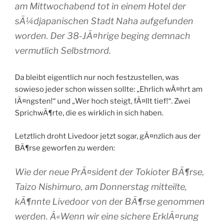
am Mittwochabend tot in einem Hotel der
sÃ¼djapanischen Stadt Naha aufgefunden
worden. Der 38-JÃ¤hrige beging demnach
vermutlich Selbstmord.
Da bleibt eigentlich nur noch festzustellen, was
sowieso jeder schon wissen sollte: „Ehrlich wÃ¤hrt am
lÃ¤ngsten!“ und „Wer hoch steigt, fÃ¤llt tief!“. Zwei
SprichwÃ¶rte, die es wirklich in sich haben.
Letztlich droht Livedoor jetzt sogar, gÃ¤nzlich aus der
BÃ¶rse geworfen zu werden:
Wie der neue PrÃ¤sident der Tokioter BÃ¶rse,
Taizo Nishimuro, am Donnerstag mitteilte,
kÃ¶nnte Livedoor von der BÃ¶rse genommen
werden. Â«Wenn wir eine sichere ErklÃ¤rung