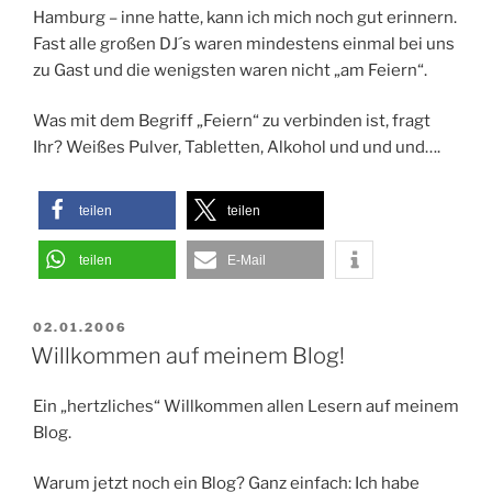
Hamburg – inne hatte, kann ich mich noch gut erinnern.
Fast alle großen DJ´s waren mindestens einmal bei uns
zu Gast und die wenigsten waren nicht „am Feiern“.
Was mit dem Begriff „Feiern“ zu verbinden ist, fragt
Ihr? Weißes Pulver, Tabletten, Alkohol und und und….
teilen
teilen
teilen
E-Mail
VERÖFFENTLICHT
02.01.2006
AM
Willkommen auf meinem Blog!
Ein „hertzliches“ Willkommen allen Lesern auf meinem
Blog.
Warum jetzt noch ein Blog? Ganz einfach: Ich habe