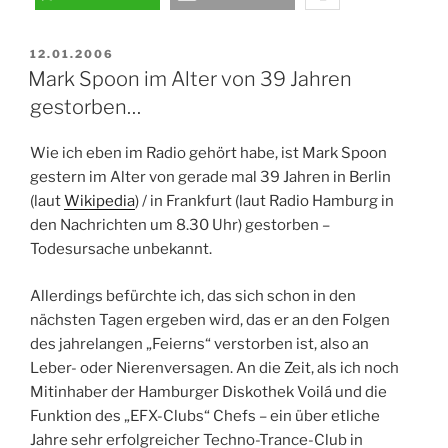
VERÖFFENTLICHT
12.01.2006
AM
Mark Spoon im Alter von 39 Jahren
gestorben…
Wie ich eben im Radio gehört habe, ist Mark Spoon
gestern im Alter von gerade mal 39 Jahren in Berlin
(laut
Wikipedia
) / in Frankfurt (laut Radio Hamburg in
den Nachrichten um 8.30 Uhr) gestorben –
Todesursache unbekannt.
Allerdings befürchte ich, das sich schon in den
nächsten Tagen ergeben wird, das er an den Folgen
des jahrelangen „Feierns“ verstorben ist, also an
Leber- oder Nierenversagen. An die Zeit, als ich noch
Mitinhaber der Hamburger Diskothek Voilá und die
Funktion des „EFX-Clubs“ Chefs – ein über etliche
Jahre sehr erfolgreicher Techno-Trance-Club in