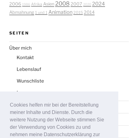
2008
2024
2006
Asien
2007
Afrika
1986
2020
Animation
Abmahnung
2014
1 und 1
2015
SEITEN
Über mich
Kontakt
Lebenslauf
Wunschliste
Impressum
Cookies helfen mir bei der Bereitstellung
Datenschutz
meiner Inhalte und Dienste. Durch die
Tag-Liste
weitere Nutzung der Webseite stimmen Sie
der Verwendung von Cookies zu und
Sitemap
nehmen meine Datenschutzerklärung zur