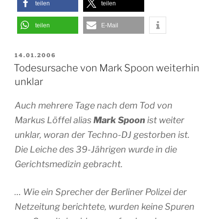
teilen
teilen
teilen
E-Mail
VERÖFFENTLICHT
14.01.2006
AM
Todesursache von Mark Spoon weiterhin
unklar
Auch mehrere Tage nach dem Tod von
Markus Löffel alias
Mark Spoon
ist weiter
unklar, woran der Techno-DJ gestorben ist.
Die Leiche des 39-Jährigen wurde in die
Gerichtsmedizin gebracht.
… Wie ein Sprecher der Berliner Polizei der
Netzeitung berichtete, wurden keine Spuren