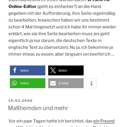
Online-Editor
(geht es einfacher?) an die Hand
gegeben mit der Aufforderung, ihre Seite regelmäßig
zu bearbeiten. Inzwischen haben wir uns bestimmt
schon 4 Mal hingesetzt und ich habe ihr immer wieder
erklärt, wie sie ihre Seite bearbeiten muss (es geht
eigentlich ja nur darum, die deutschen Texte in
englische Text zu übersetzen). Nu ja, ich bekomme ja
immer etwas zu essen, aber langsam verzweifel ich …
teilen
teilen
teilen
E-Mail
VERÖFFENTLICHT
19.03.2006
AM
Maßhemden und mehr
Vor ein paar Tagen hatte ich berichtet, das
ein Freund