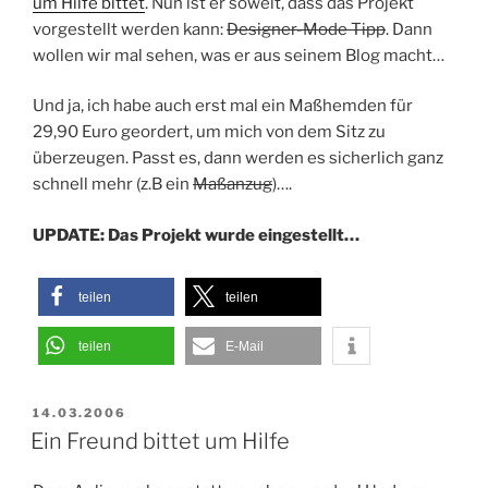
um Hilfe bittet
. Nun ist er soweit, dass das Projekt
vorgestellt werden kann:
Designer-Mode Tipp
. Dann
wollen wir mal sehen, was er aus seinem Blog macht…
Und ja, ich habe auch erst mal ein
Maßhemden für
29,90 Euro geordert, um mich von dem Sitz zu
überzeugen. Passt es, dann werden es sicherlich ganz
schnell mehr (z.B ein
Maßanzug
)….
UPDATE: Das Projekt wurde eingestellt…
teilen
teilen
teilen
E-Mail
VERÖFFENTLICHT
14.03.2006
AM
Ein Freund bittet um Hilfe