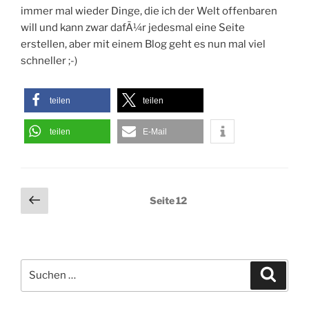
immer mal wieder Dinge, die ich der Welt offenbaren
will und kann zwar dafÃ¼r jedesmal eine Seite
erstellen, aber mit einem Blog geht es nun mal viel
schneller ;-)
teilen
teilen
teilen
E-Mail
Seitennummerierung
Vorherige
Seite
12
Seite
der
Beiträge
Suchen
Suche
nach: