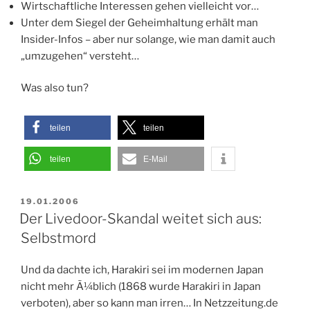
Wirtschaftliche Interessen gehen vielleicht vor…
Unter dem Siegel der Geheimhaltung erhält man
Insider-Infos – aber nur solange, wie man damit auch
„umzugehen“ versteht…
Was also tun?
teilen
teilen
teilen
E-Mail
VERÖFFENTLICHT
19.01.2006
AM
Der Livedoor-Skandal weitet sich aus:
Selbstmord
Und da dachte ich,
Harakiri sei im modernen Japan
nicht mehr Ã¼blich (
1868 wurde Harakiri in Japan
verboten)
, aber so kann man irren… In Netzzeitung.de